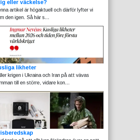
ig eller väckelse?
nna artikel är högaktuell och därför lyfter vi
am den igen. Så här s...
sliga likheter
ller krigen i Ukraina och Iran på att vävas
mman till en större, vidare kon...
risberedskap