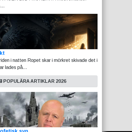
...
kt
riden i natten Ropet skar i mörkret skivade det i
tar lades på...
POPULÄRA ARTIKLAR 2026
ofetisk syn