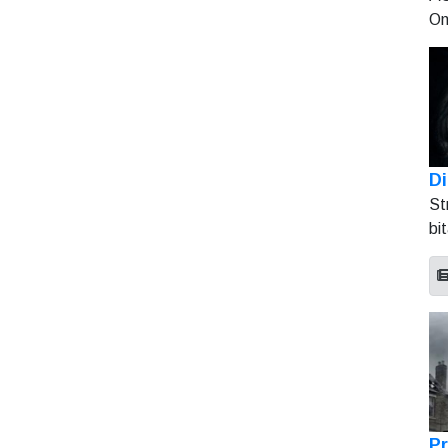
On
Di
St
bi
Pr