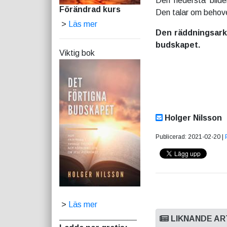
Den nedersta bilde
Förändrad kurs
Den talar om behove
>
Läs mer
Den räddningsarke
budskapet.
Viktig bok
Holger Nilsson
Publicerad: 2021-02-20 |
>
Läs mer
_________________
LIKNANDE AR