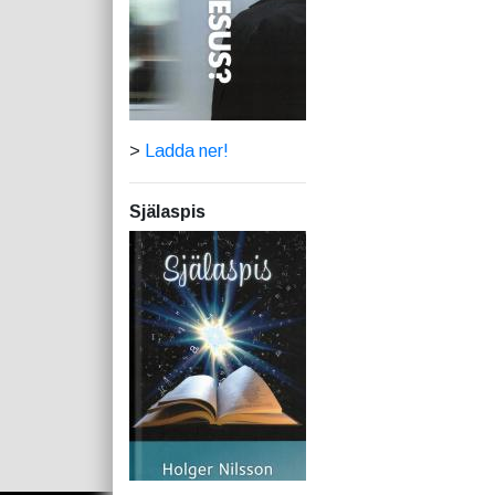
>
Ladda ner!
Själaspis