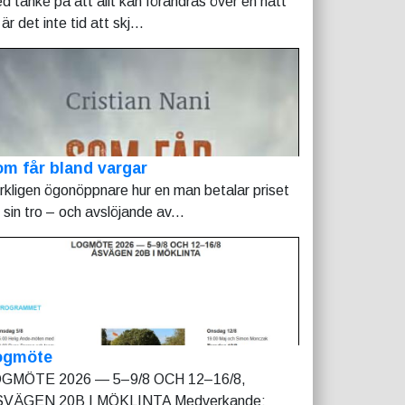
d tanke på att allt kan förändras över en natt
är det inte tid att skj...
m får bland vargar
rkligen ögonöppnare hur en man betalar priset
r sin tro – och avslöjande av...
ogmöte
GMÖTE 2026 — 5–9/8 OCH 12–16/8,
VÄGEN 20B I MÖKLINTA Medverkande: