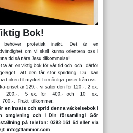
iktig Bok!
 behöver profetisk insikt. Det är en
dvändighet om vi skall kunna orientera oss i
nna tid så nära Jesu tillkommelse!
tta är en viktig bok för vår tid och och därför
geläget att den får stor spridning. Du kan
pa boken till mycket förmånliga priser från oss.
rka-priset är 129:-, vi säljer den för 120:-. 2 ex.
r 200:-, 5 ex. för 400:- och 10 ex.
r 700:-. Frakt tillkommer.
r en insats och sprid denna väckelsebok i
n omgivning och i Din församling! Gör
ställning på telefon: 0383-161 64 eller via
jl: info@flammor.com