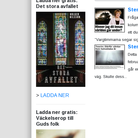
Ladda ner gratis:
Det stora avfallet
Ste
Fråga
kolum
ett d
”Vargtimmarna segar sig 
Ste
Detta
febru
går e
väg. Skulle dess...
>
LADDA NER
Ladda ner gratis:
Väckelserop till
Guds folk