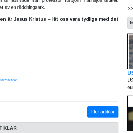
n är hämtade från professor Torbjörn Tännsjös artikel.
t av en räddningsark.
>
n är Jesus Kristus – låt oss vara tydliga med det
U
US
Permalänk
|
eu
Fler artiklar
TIKLAR