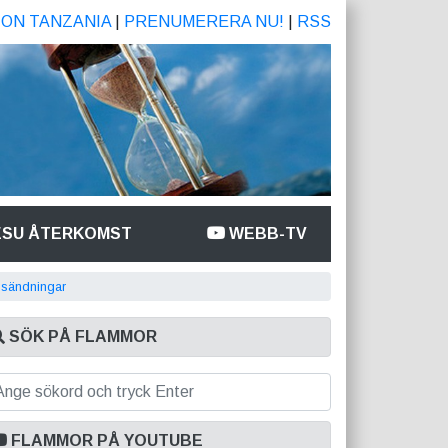
ION TANZANIA
|
PRENUMERERA NU!
|
RSS
ESU ÅTERKOMST
WEBB-TV
sändningar
SÖK PÅ FLAMMOR
FLAMMOR PÅ YOUTUBE