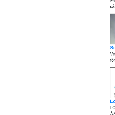
Me
så 
So
Ve
fö
L
LO
ÅS