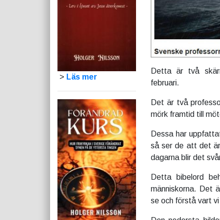
Detta är två skärm
>
Läs mer
februari.
Det är två professo
mörk framtid till mö
Dessa har uppfattat
så ser de att det ä
dagarna blir det svår
Detta bibelord be
människorna. Det är
se och förstå vart v