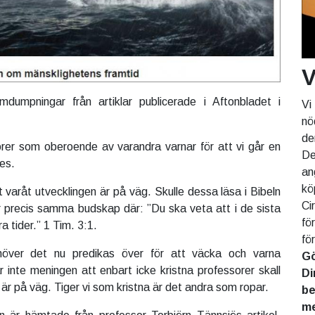
V
dumpningar från artiklar publicerade i Aftonbladet i
Vi
nö
de
rer som oberoende av varandra varnar för att vi går en
De
tes.
an
kö
 varåt utvecklingen är på väg. Skulle dessa läsa i Bibeln
Ci
r precis samma budskap där: ”Du ska veta att i de sista
fö
a tider.” 1 Tim. 3:1.
fö
höver det nu predikas över för att väcka och varna
Gö
 inte meningen att enbart icke kristna professorer skall
Di
i är på väg. Tiger vi som kristna är det andra som ropar.
be
me