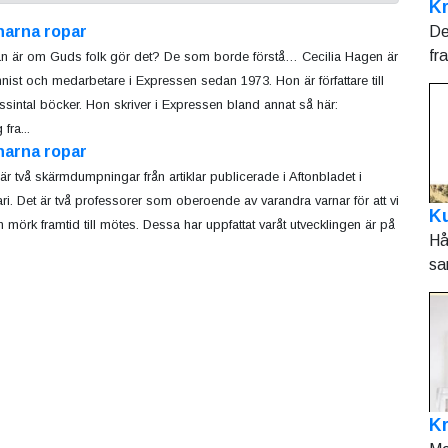
Kr
De
narna ropar
fr
n är om Guds folk gör det? De som borde förstå… Cecilia Hagen är
nist och medarbetare i Expressen sedan 1973. Hon är författare till
ussintal böcker. Hon skriver i Expressen bland annat så här:
fra...
narna ropar
 är två skärmdumpningar från artiklar publicerade i Aftonbladet i
ari. Det är två professorer som oberoende av varandra varnar för att vi
Ku
n mörk framtid till mötes. Dessa har uppfattat varåt utvecklingen är på
Hå
sa
K