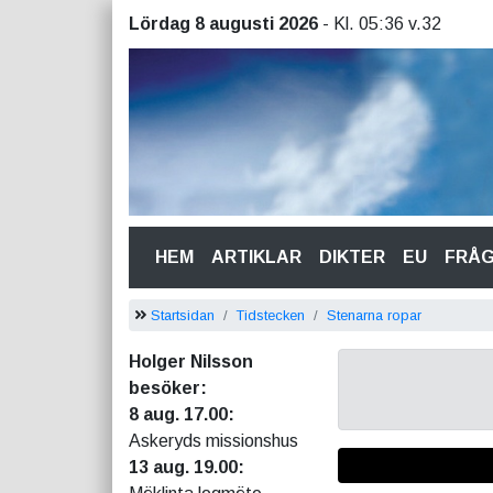
Lördag 8 augusti 2026
- Kl. 05:36 v.32
(CURRENT)
HEM
ARTIKLAR
DIKTER
EU
FRÅ
Startsidan
Tidstecken
Stenarna ropar
Holger Nilsson
besöker:
8 aug. 17.00:
Askeryds missionshus
13 aug. 19.00: