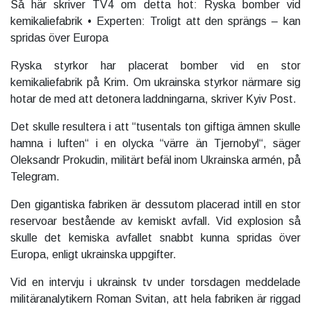
Så här skriver TV4 om detta hot: Ryska bomber vid
kemikaliefabrik • Experten: Troligt att den sprängs – kan
spridas över Europa
Ryska styrkor har placerat bomber vid en stor
kemikaliefabrik på Krim. Om ukrainska styrkor närmare sig
hotar de med att detonera laddningarna, skriver Kyiv Post.
Det skulle resultera i att “tusentals ton giftiga ämnen skulle
hamna i luften“ i en olycka “värre än Tjernobyl“, säger
Oleksandr Prokudin, militärt befäl inom Ukrainska armén, på
Telegram.
Den gigantiska fabriken är dessutom placerad intill en stor
reservoar bestående av kemiskt avfall. Vid explosion så
skulle det kemiska avfallet snabbt kunna spridas över
Europa, enligt ukrainska uppgifter.
Vid en intervju i ukrainsk tv under torsdagen meddelade
militäranalytikern Roman Svitan, att hela fabriken är riggad