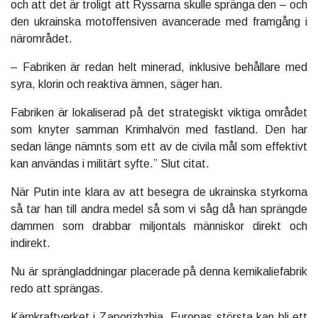
och att det är troligt att Ryssarna skulle spränga den – och
den ukrainska motoffensiven avancerade med framgång i
närområdet.
– Fabriken är redan helt minerad, inklusive behållare med
syra, klorin och reaktiva ämnen, säger han.
Fabriken är lokaliserad på det strategiskt viktiga området
som knyter samman Krimhalvön med fastland. Den har
sedan länge nämnts som ett av de civila mål som effektivt
kan användas i militärt syfte.” Slut citat.
När Putin inte klara av att besegra de ukrainska styrkorna
så tar han till andra medel så som vi såg då han sprängde
dammen som drabbar miljontals människor direkt och
indirekt.
Nu är sprängladdningar placerade på denna kemikaliefabrik
redo att sprängas.
Kärnkraftverket i Zaporizhzhia, Europas största kan bli ett