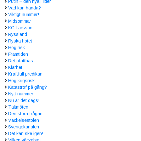
Putin – den nya Hitler
Vad kan hända?
Viktigt nummer!
Midsommar
KG Larsson
Ryssland
Ryska hotet
Hög risk
Framtiden
Det ofattbara
Klarhet
Kraftfull predikan
Hög krigsrisk
Katastrof på gång?
Nytt nummer
Nu är det dags!
Tältmöten
Den stora frågan
Väckelsestolen
Sverigekanalen
Det kan ske igen!
Vilken väckelse!