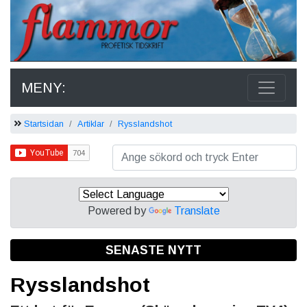
MENY:
Startsidan
Artiklar
Rysslandshot
Powered by
Translate
SENASTE NYTT
Rysslandshot