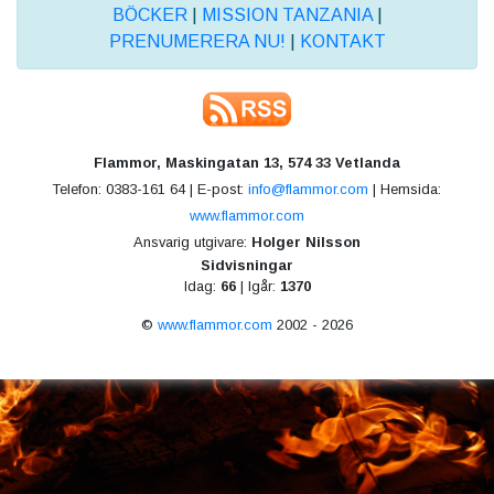
BÖCKER
|
MISSION TANZANIA
|
PRENUMERERA NU!
|
KONTAKT
Flammor, Maskingatan 13, 574 33 Vetlanda
Telefon: 0383-161 64 | E-post:
info@flammor.com
| Hemsida:
www.flammor.com
Ansvarig utgivare:
Holger Nilsson
Sidvisningar
Idag:
66
| Igår:
1370
©
www.flammor.com
2002 - 2026