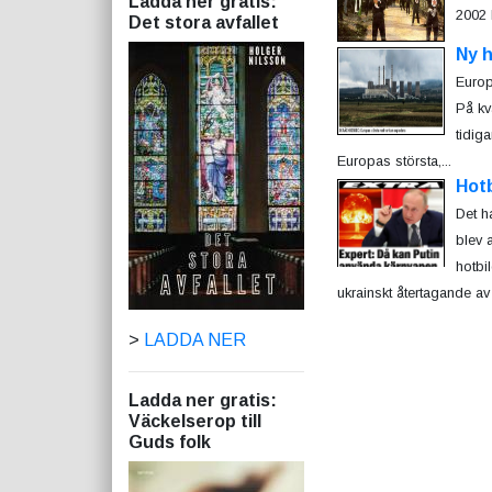
Ladda ner gratis:
2002 B
Det stora avfallet
Ny h
Europ
På kv
tidig
Europas största,...
Hotb
Det h
blev 
hotbi
ukrainskt återtagande av
>
LADDA NER
Ladda ner gratis:
Väckelserop till
Guds folk