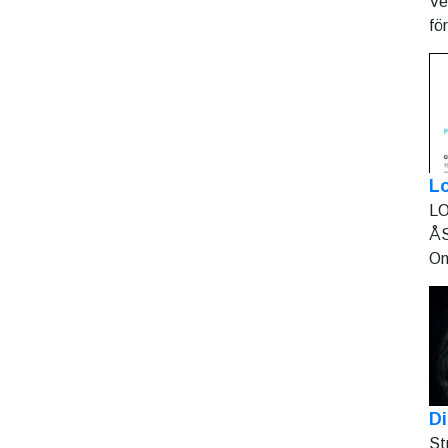
Ve
fö
L
LO
ÅS
On
Di
St