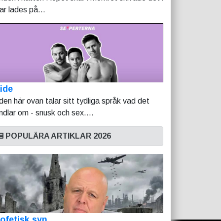
tar lades på...
ide
lden här ovan talar sitt tydliga språk vad det
ndlar om - snusk och sex....
POPULÄRA ARTIKLAR 2026
ofetisk syn