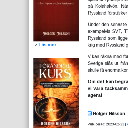
på Kolahalvön. När
Ryssland förstärker 
Under den senaste t
exempelvis SVT, TT
Ryssland som ligge
>
Läs mer
krig med Ryssland g
V kan räkna med fort
Sverige slås ut frå
skulle få enorma ko
Om det kan begrän
vi vara tacksamm
agera!
Holger Nilsson
Publicerad: 2023-02-21 |