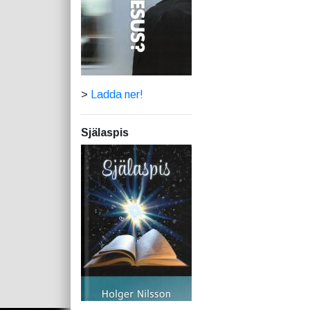
>
Ladda ner!
Själaspis