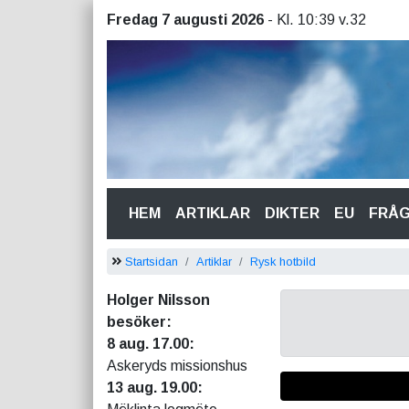
Fredag 7 augusti 2026
- Kl. 10:39 v.32
(CURRENT)
HEM
ARTIKLAR
DIKTER
EU
FRÅ
Startsidan
Artiklar
Rysk hotbild
Holger Nilsson
besöker:
8 aug. 17.00:
Askeryds missionshus
13 aug. 19.00: