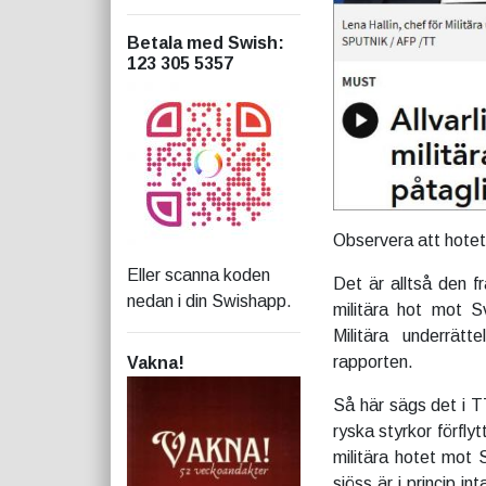
Betala med Swish
:
123 305 5357
Observera att hotet
Eller scanna koden
Det är alltså den 
nedan i din Swishapp.
militära hot mot S
Militära underrät
rapporten.
Vakna!
Så här sägs det i T
ryska styrkor förflyt
militära hotet mot S
sjöss är i princip i