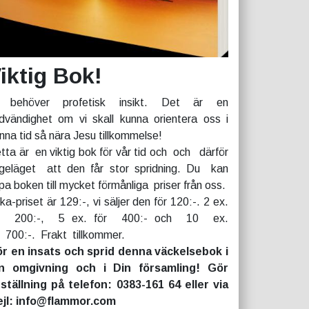
iktig Bok!
 behöver profetisk insikt. Det är en
dvändighet om vi skall kunna orientera oss i
nna tid så nära Jesu tillkommelse!
tta är en viktig bok för vår tid och och därför
geläget att den får stor spridning. Du kan
pa boken till mycket förmånliga priser från oss.
rka-priset är 129:-, vi säljer den för 120:-. 2 ex.
r 200:-, 5 ex. för 400:- och 10 ex.
r 700:-. Frakt tillkommer.
r en insats och sprid denna väckelsebok i
n omgivning och i Din församling! Gör
ställning på telefon: 0383-161 64 eller via
jl: info@flammor.com