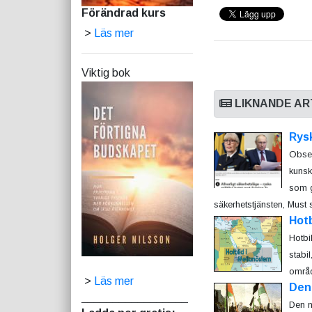
Förändrad kurs
>
Läs mer
Viktig bok
LIKNANDE AR
Rysk
Obser
kunsk
som g
säkerhetstjänsten, Must s
Hotb
Hotbi
stabi
områd
>
Läs mer
Den 
_________________
Den n