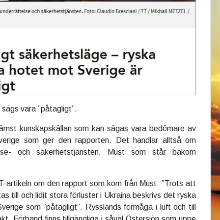
 sägs vara ”påtagligt”.
främst kunskapskällan som kan sägas vara bedömare av
verige som ger den rapporten. Det handlar alltså om
telse- och säkerhetstjänsten, Must som står bakom
T-artikeln om den rapport som kom från Must: ”Trots att
tas till och lidit stora förluster i Ukraina beskrivs det ryska
verige som ”påtagligt”. Rysslands förmåga i luft och till
ntakt. Förband finns tillgängliga i såväl Östersjön som uppe