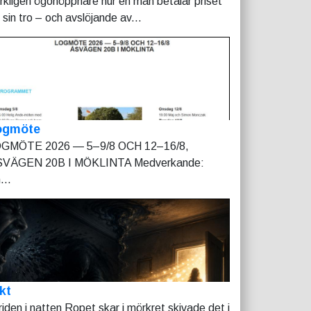
rkligen ögonöppnare hur en man betalar priset
r sin tro – och avslöjande av...
ogmöte
GMÖTE 2026 — 5–9/8 OCH 12–16/8,
VÄGEN 20B I MÖKLINTA Medverkande:
...
kt
riden i natten Ropet skar i mörkret skivade det i