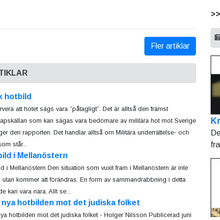
>
Fler artiklar
TIKLAR
 hotbild
vera att hotet sägs vara ”påtagligt”. Det är alltså den främst
Kr
apskällan som kan sägas vara bedömare av militära hot mot Sverige
De
er den rapporten. Det handlar alltså om Militära underrättelse- och
fr
om står...
ild i Mellanöstern
ld i Mellanöstern Den situation som vuxit fram i Mellanöstern är inte
l, utan kommer att förändras. En form av sammandrabbning i detta
e kan vara nära. Allt se...
nya hotbilden mot det judiska folket
ya hotbilden mot det judiska folket - Holger Nilsson Publicerad juni