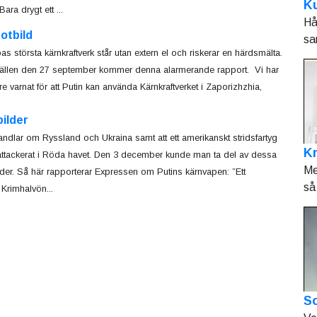
Ku
ara drygt ett ...
Hå
otbild
sa
as största kärnkraftverk står utan extern el och riskerar en härdsmälta.
ällen den 27 september kommer denna alarmerande rapport. Vi har
are varnat för att Putin kan använda Kärnkraftverket i Zaporizhzhia,
ilder
andlar om Ryssland och Ukraina samt att ett amerikanskt stridsfartyg
K
attackerat i Röda havet. Den 3 december kunde man ta del av dessa
Me
lder. Så här rapporterar Expressen om Putins kärnvapen: ”Ett
så 
 Krimhalvön...
So