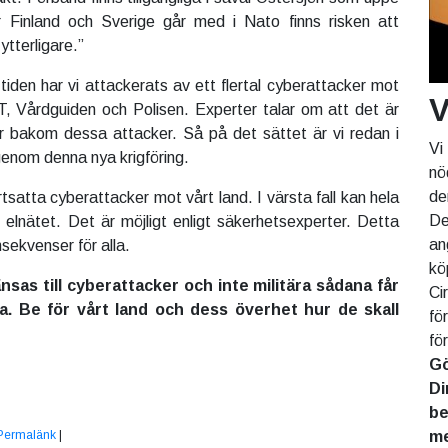
 Finland och Sverige går med i Nato finns risken att
ytterligare.”
iden har vi attackerats av ett flertal cyberattacker mot
V
, Vårdguiden och Polisen. Experter talar om att det är
r bakom dessa attacker. Så på det sättet är vi redan i
Vi
enom denna nya krigföring.
nö
de
satta cyberattacker mot vårt land. I värsta fall kan hela
De
n elnätet. Det är möjligt enligt säkerhetsexperter. Detta
an
nsekvenser för alla.
kö
sas till cyberattacker och inte militära sådana får
Ci
a. Be för vårt land och dess överhet hur de skall
fö
fö
Gö
Di
be
me
Permalänk
|