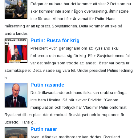
Frågan är nu bara hur det kommer att sluta? Det som nu
sker kommer inte som någon överraskning, åtminstone
inte för oss. Vi har i fler år varnat för Putin. Hans
målsättning är att upprätta Sovjetunionen. Detta kommer att ske på
andra länder...
Putin: Rusta för krig
President Putin ger signaler om att Ryssland skall
förbereda och rusta sig för krig. Efter Sovjetunionens fall
var det många som trodde att landet i öster var borta ur
stormaktspelet. Detta visade sig vara fel. Under president Putins ledning
h...
Putin rasande
Det är illavarslande och hans ilska kan drabba många –
inte bara Ukraina. Så här skriver Frivärld: ”Genom
manipulation och förtryck har Vladimir Putin omformat
Ryssland till en plats där demokrati är avlägset och korruptionen är
utbredd. Hans g...
Putin rasar
Även utländska medborgare kan dödas. Ryssland