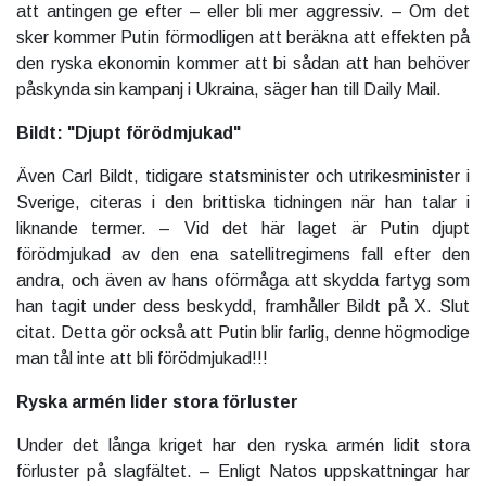
att antingen ge efter – eller bli mer aggressiv. – Om det
sker kommer Putin förmodligen att beräkna att effekten på
den ryska ekonomin kommer att bi sådan att han behöver
påskynda sin kampanj i Ukraina, säger han till Daily Mail.
Bildt: "Djupt förödmjukad"
Även Carl Bildt, tidigare statsminister och utrikesminister i
Sverige, citeras i den brittiska tidningen när han talar i
liknande termer. – Vid det här laget är Putin djupt
förödmjukad av den ena satellitregimens fall efter den
andra, och även av hans oförmåga att skydda fartyg som
han tagit under dess beskydd, framhåller Bildt på X. Slut
citat. Detta gör också att Putin blir farlig, denne högmodige
man tål inte att bli förödmjukad!!!
Ryska armén lider stora förluster
Under det långa kriget har den ryska armén lidit stora
förluster på slagfältet. – Enligt Natos uppskattningar har