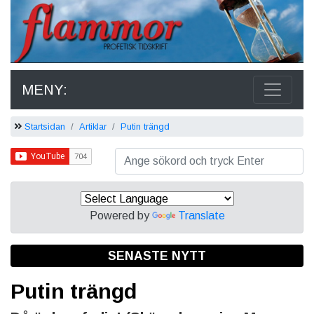
MENY:
Startsidan
Artiklar
Putin trängd
Powered by
Translate
SENASTE NYTT
Putin trängd