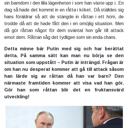
sin barndom i den lilla lägenheten i som han växte upp i. En
dag så hade det kommit in en råtta i köket. Då ställdes sig
hans föräldrar så att de stängde in råttan i ett hörn, de
trodde då att de hade fått den i en omöjlig situation. Men
då gör råttan något för dem oväntat hon går till attack
emot dem. Råttan såg det tydligen som sin enda chans.
Detta minne bär Putin med sig och har berättat
detta. På samma sätt kan man nu börja se den
situation som uppstått – Putin är inträngd. Frågan är
om han nu desperat kommer att gå till attack såsom
han lärde sig av råttan då han var barn? Den
närmaste framtiden kommer att visa vad han gör.
Gör han som råttan blir det en fruktansvärd
utveckling!