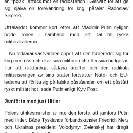
en “polsk” attack mot en radiostation i Gleiwitz för att ge
sig själva en förevändning för krig, påtalar Radoslaw
Sikorski.
Uttalandet kommer kort efter att Vladimir Putin nyligen
höjde tonen i samband med ett tal till ryska
militärakademin.
– Nu förklarar västvärlden öppet att den förbereder sig för
krig med oss ​​och ökar sina militära och offensiva budgetar.
För att rättfärdiga sådana utgifter och den radikala
militariseringen av sina stater fortsätter Nato- och EU-
ledarna att förlita sig på falska påståenden om ett påstått
ryskt militärt hot, sade Putin enligt Kyiv Post.
Jämförts med just Hitler
Polens utrikesminister är inte den första att jämföra Putin
med Hitler. Både Tysklands förbundskansler Friedrich Merz
och Ukrainas president Volodymyr Zelenskyj har dragit