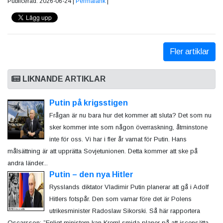
Publicerad: 2026-06-24 |
Permalänk
|
Fler artiklar
LIKNANDE ARTIKLAR
Putin på krigsstigen
Frågan är nu bara hur det kommer att sluta? Det som nu
sker kommer inte som någon överraskning, åtminstone
inte för oss. Vi har i fler år varnat för Putin. Hans
målsättning är att upprätta Sovjetunionen. Detta kommer att ske på
andra länder...
Putin – den nya Hitler
Rysslands diktator Vladimir Putin planerar att gå i Adolf
Hitlers fotspår. Den som varnar före det är Polens
utrikesminister Radoslaw Sikorski. Så här rapportera
Oscarsson: ”Enligt ministern kan Kreml smida planer på att iscensätta