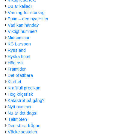
Viktig ledartext
Du är kallad!
Varning för storkrig
Putin – den nya Hitler
Vad kan hända?
Viktigt nummer!
Midsommar
KG Larsson
Ryssland
Ryska hotet
Hög risk
Framtiden
Det ofattbara
Klarhet
Kraftfull predikan
Hög krigsrisk
Katastrof på gång?
Nytt nummer
Nu är det dags!
Tältmöten
Den stora frågan
Väckelsestolen