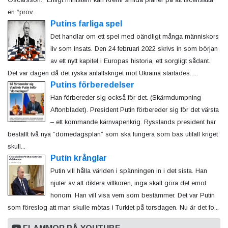
en “prov...
Putins farliga spel
Det handlar om ett spel med oändligt många människors
liv som insats. Den 24 februari 2022 skrivs in som början
av ett nytt kapitel i Europas historia, ett sorgligt sådant.
Det var dagen då det ryska anfallskriget mot Ukraina startades. ...
Putins förberedelser
Han förbereder sig också för det. (Skärmdumpning
Aftonbladet). President Putin förbereder sig för det värsta
– ett kommande kärnvapenkrig. Rysslands president har
beställt två nya ”domedagsplan” som ska fungera som bas utifall kriget
skull...
Putin krånglar
Putin vill hålla världen i spänningen in i det sista. Han
njuter av att diktera villkoren, inga skall göra det emot
honom. Han vill visa vem som bestämmer. Det var Putin
som föreslog att man skulle mötas i Turkiet på torsdagen. Nu är det fo...