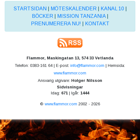
STARTSIDAN
|
MÖTESKALENDER
|
KANAL 10
|
BÖCKER
|
MISSION TANZANIA
|
PRENUMERERA NU!
|
KONTAKT
Flammor, Maskingatan 13, 574 33 Vetlanda
Telefon: 0383-161 64 | E-post:
info@flammor.com
| Hemsida:
www.flammor.com
Ansvarig utgivare:
Holger Nilsson
Sidvisningar
Idag:
671
| Igår:
1444
©
www.flammor.com
2002 - 2026