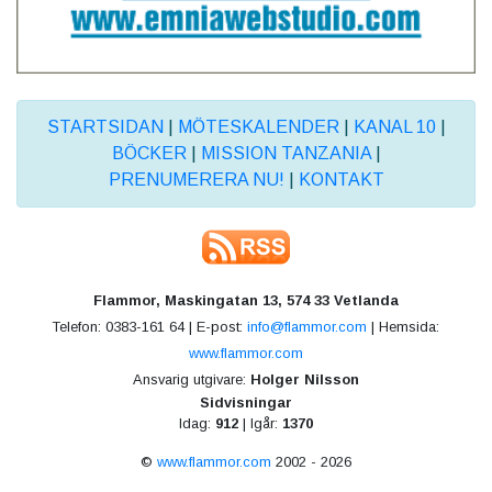
STARTSIDAN
|
MÖTESKALENDER
|
KANAL 10
|
BÖCKER
|
MISSION TANZANIA
|
PRENUMERERA NU!
|
KONTAKT
Flammor, Maskingatan 13, 574 33 Vetlanda
Telefon: 0383-161 64 | E-post:
info@flammor.com
| Hemsida:
www.flammor.com
Ansvarig utgivare:
Holger Nilsson
Sidvisningar
Idag:
912
| Igår:
1370
©
www.flammor.com
2002 - 2026