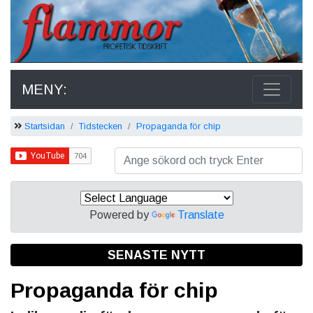
MENY:
Startsidan
Tidstecken
Propaganda för chip
Powered by
Translate
SENASTE NYTT
Propaganda för chip