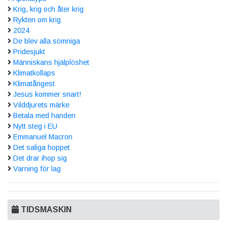
Krig, krig och åter krig
Rykten om krig
2024
De blev alla sömniga
Pridesjukt
Människans hjälplöshet
Klimatkollaps
Klimatångest
Jesus kommer snart!
Vilddjurets märke
Betala med handen
Nytt steg i EU
Emmanuel Macron
Det saliga hoppet
Det drar ihop sig
Varning för lag
TIDSMASKIN