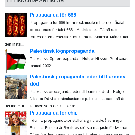
LIKNANDE ARTIKLAR
Propaganda för 666
Propaganda för 666 Inom rockmusiken har det i åratal
propagerats för talet 666 – Antikrists tal. På så sätt
förbereds en generation för att motta Antikrist. Många har
den instäl...
Palestinsk lögnpropaganda
Palestinsk lögnpropaganda - Holger Nilsson Publicerad
januari 2002 ...
Palestinsk propaganda leder till barnens
död
Palestinsk propaganda leder till barnens död - Holger
Nilsson Då vi ser stenkastande palestinska barn, så är
det ingen tillfällig nyck som de fatt. De är...
Propaganda för chip
I denna propagandakör ställer sig nu också tidningen
Femina. Femina är Sveriges största magasin för kvinnor.
Förra året hade man ett inslag i tidningen, sen den nedre