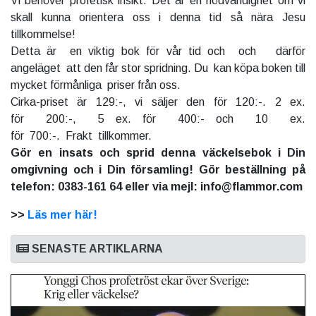
Vi behöver profetisk insikt. Det är en nödvändighet om vi
skall kunna orientera oss i denna tid så nära Jesu
tillkommelse!
Detta är en viktig bok för vår tid och och därför
angeläget att den får stor spridning. Du kan köpa boken till
mycket förmånliga priser från oss.
Cirka-priset är 129:-, vi säljer den för 120:-. 2 ex.
för 200:-, 5 ex. för 400:- och 10 ex.
för 700:-. Frakt tillkommer.
Gör en insats och sprid denna väckelsebok i Din
omgivning och i Din församling! Gör beställning på
telefon: 0383-161 64 eller via mejl: info@flammor.com
>>
Läs mer här!
SENASTE ARTIKLARNA