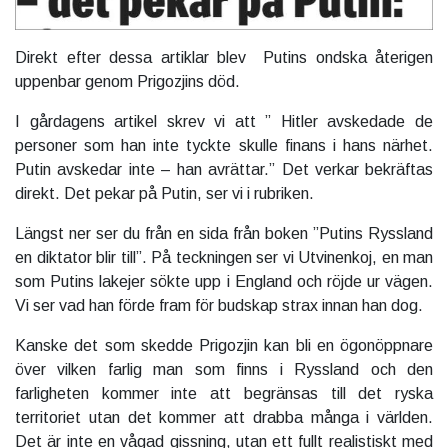
Direkt efter dessa artiklar blev Putins ondska återigen
uppenbar genom Prigozjins död.
I gårdagens artikel skrev vi att ” Hitler avskedade de
personer som han inte tyckte skulle finans i hans närhet.
Putin avskedar inte – han avrättar.” Det verkar bekräftas
direkt. Det pekar på Putin, ser vi i rubriken.
Längst ner ser du från en sida från boken ”Putins Ryssland
en diktator blir till”. På teckningen ser vi Utvinenkoj, en man
som Putins lakejer sökte upp i England och röjde ur vägen.
Vi ser vad han förde fram för budskap strax innan han dog.
Kanske det som skedde Prigozjin kan bli en ögonöppnare
över vilken farlig man som finns i Ryssland och den
farligheten kommer inte att begränsas till det ryska
territoriet utan det kommer att drabba många i världen.
Det är inte en vågad gissning, utan ett fullt realistiskt med