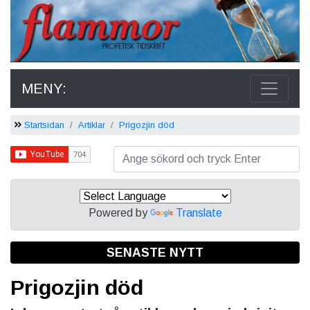
MENY:
Startsidan
Artiklar
Prigozjin död
Powered by
Translate
SENASTE NYTT
Prigozjin död