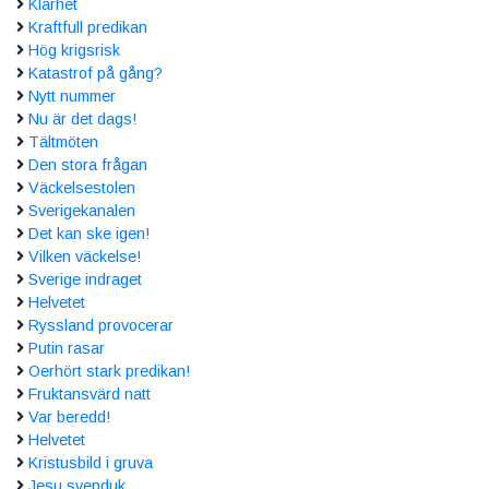
Klarhet
Kraftfull predikan
Hög krigsrisk
Katastrof på gång?
Nytt nummer
Nu är det dags!
Tältmöten
Den stora frågan
Väckelsestolen
Sverigekanalen
Det kan ske igen!
Vilken väckelse!
Sverige indraget
Helvetet
Ryssland provocerar
Putin rasar
Oerhört stark predikan!
Fruktansvärd natt
Var beredd!
Helvetet
Kristusbild i gruva
Jesu svepduk