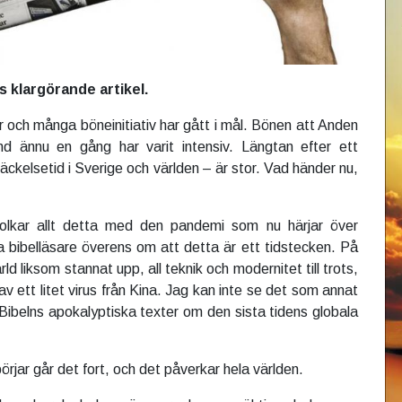
s klargörande artikel.
r
och många böneinitiativ har gått i mål. Bönen att Anden
nd ännu en gång har varit intensiv. Längtan efter ett
ckelsetid i Sverige och världen – är stor. Vad händer nu,
olkar allt detta med den pandemi som nu härjar över
 bibelläsare överens om att detta är ett tidstecken. På
ärld liksom stannat upp, all teknik och modernitet till trots,
v ett litet virus från Kina. Jag kan inte se det som annat
l Bibelns apokalyptiska texter om den sista tidens globala
örjar går det fort, och det påverkar hela världen.