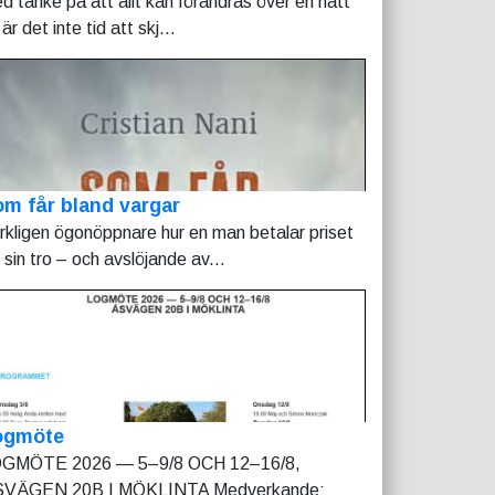
d tanke på att allt kan förändras över en natt
är det inte tid att skj...
m får bland vargar
rkligen ögonöppnare hur en man betalar priset
r sin tro – och avslöjande av...
ogmöte
GMÖTE 2026 — 5–9/8 OCH 12–16/8,
VÄGEN 20B I MÖKLINTA Medverkande: