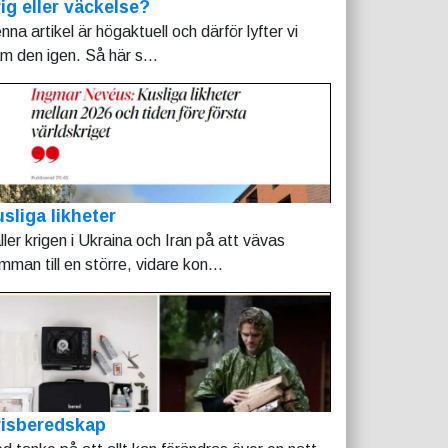
ig eller väckelse?
nna artikel är högaktuell och därför lyfter vi
am den igen. Så här s...
sliga likheter
ller krigen i Ukraina och Iran på att vävas
mman till en större, vidare kon...
risberedskap