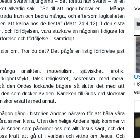
Jesus svarar lärjungarna – det första han svarar – är en
t allvarlig sak. ”Se till att ingen bedrar er. … Många
>
a träda fram och bedra många, och eftersom laglösheten
n att kallna hos de flesta” (Matt 24:4,12). I den sista
n, och förföljelsen, vara starkare än någonsin tidigare för
förelse och förföljelse – samtidigt.
alar om. Tror du det? Det pågår en listig förförelse just
många ansikten: materialism, själviskhet, erotik,
U
erklighetsflykt, falsk religiositet, sekterism, med mera.
US
 på den Ondes lockande bägare så slutar det med att
eu
s den som dricker av den. Kärleken till Guds ord slocknar
nniskor ersätts med annat.
någon gång i historien Andens närvaro för att hålla våra
åra sinnen klara. Utan den helige Andens hjälp kommer vi
et är Anden som påminner oss om allt Jesus sagt, och det
ss kraft att gå ut i världen och vittna om Jesus. Och