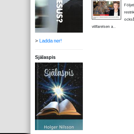
Följe
restr
också
villfarelsen a...
>
Ladda ner!
Själaspis