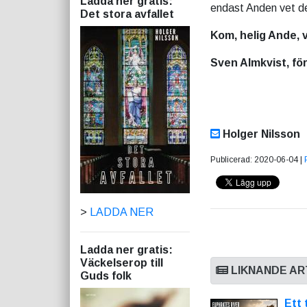
Ladda ner gratis:
endast Anden vet d
Det stora avfallet
Kom, helig Ande, v
Sven Almkvist, för
Holger Nilsson
Publicerad: 2020-06-04 |
>
LADDA NER
Ladda ner gratis:
Väckelserop till
LIKNANDE AR
Guds folk
Ett 