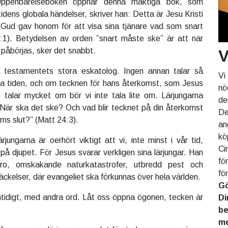
ppenbarelseboken öppnar denna mäktiga bok, som
tidens globala händelser, skriver han: Detta är Jesu Kristi
Gud gav honom för att visa sina tjänare vad som snart
1). Betydelsen av orden ”snart måste ske” är att när
 påbörjas, sker det snabbt.
V
 testamentets stora eskatolog. Ingen annan talar så
Vi
a tiden, och om tecknen för hans återkomst, som Jesus
nö
 talar mycket om bör vi inte tala lite om. Lärjungarna
de
När ska det ske? Och vad blir tecknet på din återkomst
De
rns slut?” (Matt 24:3).
an
kö
jungarna är oerhört viktigt att vi, inte minst i vår tid,
Ci
ss på djupet. För Jesus svarar verkligen sina lärjungar. Han
fö
ro, omskakande naturkatastrofer, utbredd pest och
fö
ckelser, där evangeliet ska förkunnas över hela världen.
Gö
tidigt, med andra ord. Låt oss öppna ögonen, tecken är
Di
be
me