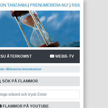
ION TANZANIA
|
PRENUMERERA NU!
|
RSS
ESU ÅTERKOMST
WEBB-TV
tets våldsamma konsekvenser
SÖK PÅ FLAMMOR
FLAMMOR PÅ YOUTUBE