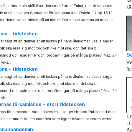
Me
sjätte tömde sin skål över den stora floden Eufrat, och dess vatten
så 
de ut så att vägen öppnades för kungarna från Östern. ” Upp 16:12.
der den bibliska bilden på att floden Eufrat skall komma att torka ut.
ona – tidstecken
ar sagt att epidemier är ett tecken på hans återkomst. Jesus säger:
folk ska resa sig mot folk och rike mot rike, och det ska bli
So
rsnöd och epidemier och jordbävningar på många platser.” Matt. 24:
Ve
ilka...
fö
ona – tidstecken
ar sagt att epidemier är ett tecken på hans återkomst. Jesus säger:
folk ska resa sig mot folk och rike mot rike, och det ska bli
rsnöd och epidemier och jordbävningar på många platser.” Matt. 24:
ilka...
rnas församlande – stort tidstecken
nas församlande - stort tidstecken - Holger Nilsson Publicerad mars
L
Det har under de århundraden som ligger bakom, stundom verka...
LO
onanpandemin
ÅS