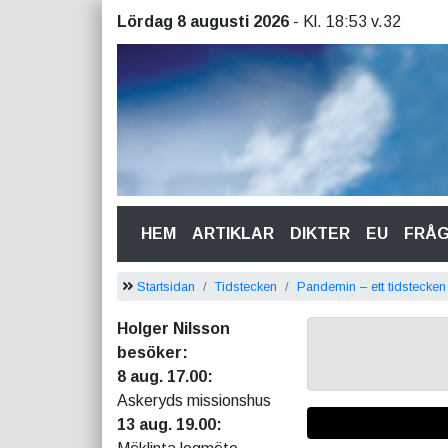
Lördag 8 augusti 2026
- Kl. 18:53 v.32
(CURRENT)
HEM
ARTIKLAR
DIKTER
EU
FRÅ
Startsidan
Tidstecken
Pandemin – ett tidstecken
Holger Nilsson
besöker:
8 aug. 17.00:
Askeryds missionshus
13 aug. 19.00: