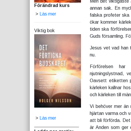
Men det viktigaste
Förändrad kurs
annan sak. En mycke
>
Läs mer
falska profeter sk
ökar kommer kärleke
tiden ska förförelse
Viktig bok
Guds församling. För
Jesus vet vad han t
nu.
Förförelsen har 
njutningslystnad, v
Oavsett etiketten
kärleken kallnar ho
och kärleken till mä
Vi behöver mer
än 
hjärtan varma och v
>
Läs mer
att bli förförda. D
_________________
är Anden som ger o