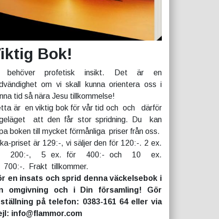
iktig Bok!
 behöver profetisk insikt. Det är en
dvändighet om vi skall kunna orientera oss i
nna tid så nära Jesu tillkommelse!
tta är en viktig bok för vår tid och och därför
geläget att den får stor spridning. Du kan
pa boken till mycket förmånliga priser från oss.
rka-priset är 129:-, vi säljer den för 120:-. 2 ex.
r 200:-, 5 ex. för 400:- och 10 ex.
r 700:-. Frakt tillkommer.
r en insats och sprid denna väckelsebok i
n omgivning och i Din församling! Gör
ställning på telefon: 0383-161 64 eller via
jl: info@flammor.com