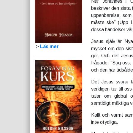
När Johannes i
U
beskriver den sista 
uppenbarelse, som 
måste ske” (Upp 1:
dessa händelser väl
Jesus själv är Nya
>
Läs mer
mycket om den sist
gör. Och det Jesus
frågade: ”Säg oss: 
och den här tidsålde
Det Jesus svarar lär
verkligen tar till o
talar om global o
samtidigt mäktiga vä
Kallt och varmt sam
inte otydliga.