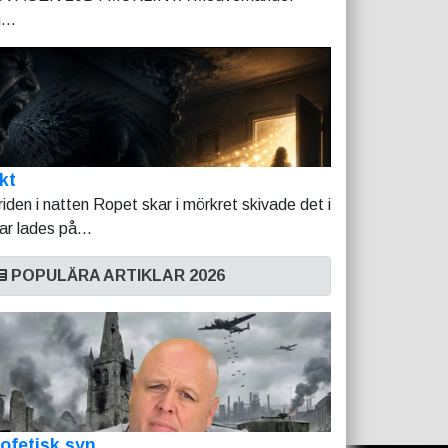
...
kt
riden i natten Ropet skar i mörkret skivade det i
tar lades på...
POPULÄRA ARTIKLAR 2026
ofetisk syn