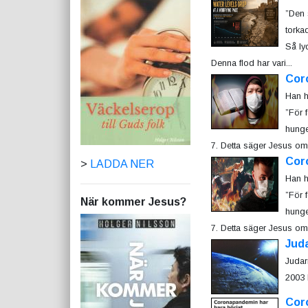
”Den 
torka
Så ly
Denna flod har vari...
Cor
Han h
”För 
hunge
7. Detta säger Jesus om v
Cor
>
LADDA NER
Han h
”För 
När kommer Jesus?
hunge
7. Detta säger Jesus om v
Juda
Judar
2003 
Cor