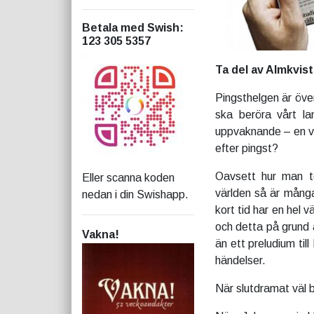
Betala med Swish
:
123 305 5357
Ta del av Almkvist
Pingsthelgen är öve
ska beröra vårt la
uppvaknande – en vä
efter pingst?
Oavsett hur man t
Eller scanna koden
världen så är många
nedan i din Swishapp.
kort tid har en hel v
och detta på grund a
Vakna!
än ett preludium til
händelser.
När slutdramat väl b