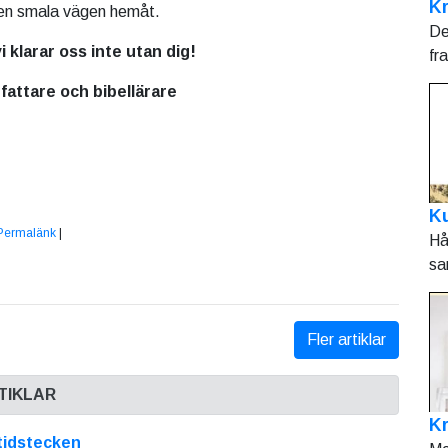
Kr
en smala vägen hemåt.
De
i klarar oss inte utan dig!
fr
fattare och bibellärare
Ku
Permalänk
|
Hå
sa
Fler artiklar
TIKLAR
K
tidstecken