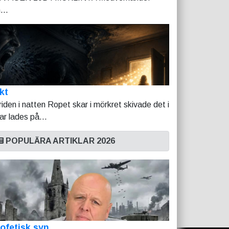
...
kt
riden i natten Ropet skar i mörkret skivade det i
tar lades på...
POPULÄRA ARTIKLAR 2026
ofetisk syn