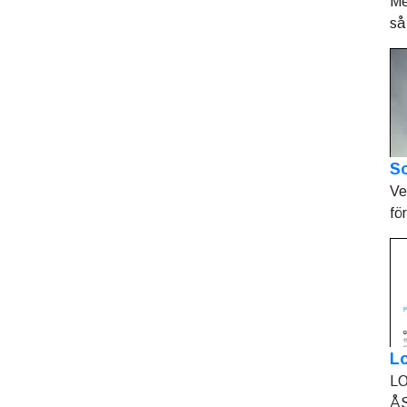
Me
så 
So
Ve
fö
L
LO
ÅS