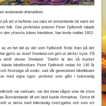
den avslutande dramatiken.
en på att vi befinner oss nära en omtumlande tid samt att
tt folk. Den profetiske prästen Peter Fjellstedt talade
 den yttersta tidens händelser, han levde mellan 1802-
 av en hel del av det som Fjellstedt förde fram på det
ar gjorts av Josef Stenlund och gett ut detta i tryck. På
 skrift skriver Stenlund: ”Därför är det så mycket
 kände bibelforskare Peter Fjellstedt redan för 140 år
och förutsäga så exakt, vad vår generations bibelläsare
 se med egna ögon: profetior som gått i bokstavlig
ellstedt var verksam, var det innan någon utav de stora
as återvändande till sitt land kunde förmärkas. Detta till
stedt ut detta med fullständig övertygelse och som ett