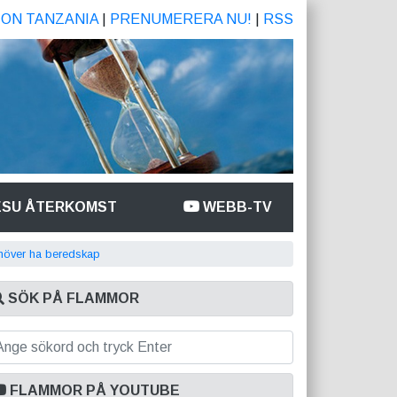
ION TANZANIA
|
PRENUMERERA NU!
|
RSS
ESU ÅTERKOMST
WEBB-TV
höver ha beredskap
SÖK PÅ FLAMMOR
FLAMMOR PÅ YOUTUBE