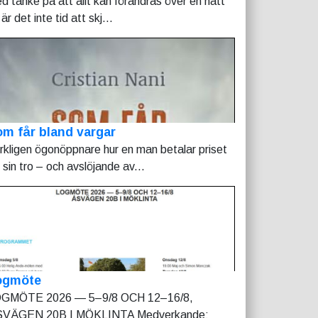
d tanke på att allt kan förändras över en natt
är det inte tid att skj...
m får bland vargar
rkligen ögonöppnare hur en man betalar priset
r sin tro – och avslöjande av...
ogmöte
GMÖTE 2026 — 5–9/8 OCH 12–16/8,
VÄGEN 20B I MÖKLINTA Medverkande: