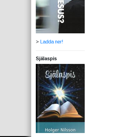
>
Ladda ner!
Själaspis