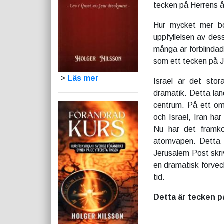
tecken på Herrens 
Hur mycket mer bo
uppfyllelsen av des
många är förblindade
som ett tecken på 
>
Läs mer
Israel är det stor
dramatik. Detta lan
centrum. På ett om
och Israel, Iran ha
Nu har det framko
atomvapen. Detta u
Jerusalem Post skriv
en dramatisk förveck
tid.
Detta är tecken p