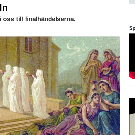
ln
 oss till finalhändelserna.
Sp