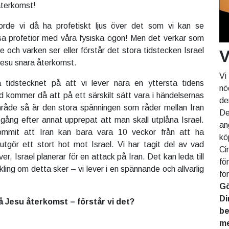
återkomst!
rde vi då ha profetiskt ljus över det som vi kan se
sa profetior med våra fysiska ögon! Men det verkar som
 och varken ser eller förstår det stora tidstecken Israel
V
Jesu snara återkomst.
Vi
a tidstecknet på att vi lever nära en yttersta tidens
nö
d kommer då att på ett särskilt sätt vara i händelsernas
de
råde så är den stora spänningen som råder mellan Iran
De
r gång efter annat upprepat att man skall utplåna Israel.
an
mmit att Iran kan bara vara 10 veckor från att ha
kö
tgör ett stort hot mot Israel. Vi har tagit del av vad
Ci
er, Israel planerar för en attack på Iran. Det kan leda till
fö
ling om detta sker – vi lever i en spännande och allvarlig
fö
Gö
Di
å Jesu återkomst – förstår vi det?
be
me