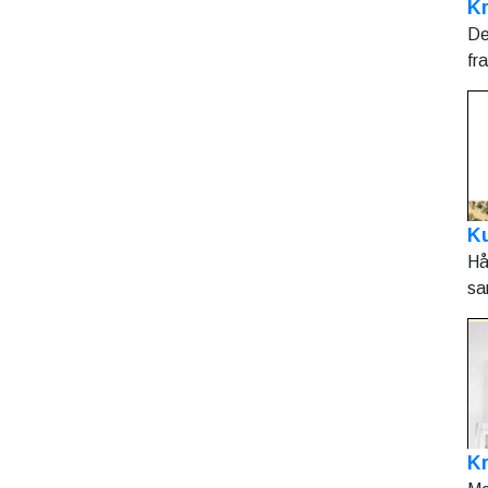
Kr
De
fr
Ku
Hå
sa
K