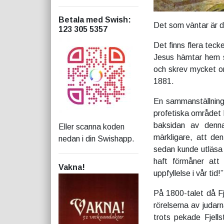
Betala med Swish
:
Det som väntar är 
123 305 5357
Det finns flera teck
Jesus hämtar hem si
och skrev mycket om
1881.
En sammanställning
profetiska området h
baksidan av denna
Eller scanna koden
märkligare, att den
nedan i din Swishapp.
sedan kunde utläsa 
haft förmåner att
Vakna!
uppfyllelse i vår tid!”
På 1800-talet då Fj
rörelserna av judarn
trots pekade Fjell