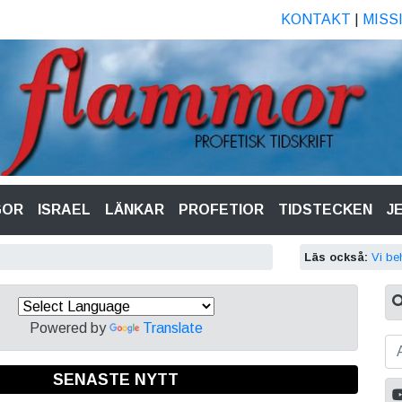
KONTAKT
|
MISS
GOR
ISRAEL
LÄNKAR
PROFETIOR
TIDSTECKEN
J
Läs också:
Vi be
Powered by
Translate
SENASTE NYTT