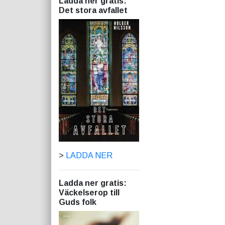
Ladda ner gratis:
Det stora avfallet
>
LADDA NER
Ladda ner gratis:
Väckelserop till
Guds folk