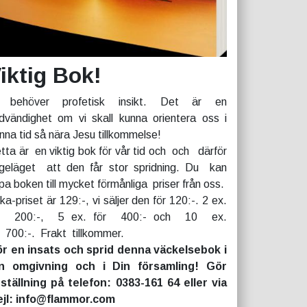
iktig Bok!
 behöver profetisk insikt. Det är en
dvändighet om vi skall kunna orientera oss i
nna tid så nära Jesu tillkommelse!
tta är en viktig bok för vår tid och och därför
geläget att den får stor spridning. Du kan
pa boken till mycket förmånliga priser från oss.
rka-priset är 129:-, vi säljer den för 120:-. 2 ex.
r 200:-, 5 ex. för 400:- och 10 ex.
r 700:-. Frakt tillkommer.
r en insats och sprid denna väckelsebok i
n omgivning och i Din församling! Gör
ställning på telefon: 0383-161 64 eller via
jl: info@flammor.com