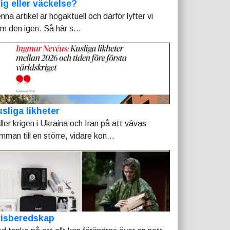
ig eller väckelse?
nna artikel är högaktuell och därför lyfter vi
am den igen. Så här s...
sliga likheter
ller krigen i Ukraina och Iran på att vävas
mman till en större, vidare kon...
risberedskap