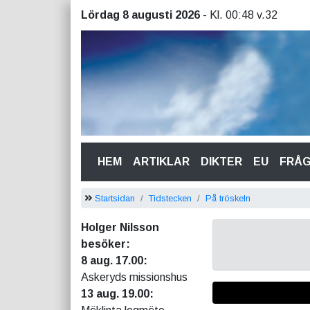
Lördag 8 augusti 2026
- Kl. 00:48 v.32
(CURRENT)
HEM
ARTIKLAR
DIKTER
EU
FRÅ
Startsidan
Tidstecken
På tröskeln
Holger Nilsson
besöker:
8 aug. 17.00:
Askeryds missionshus
13 aug. 19.00: