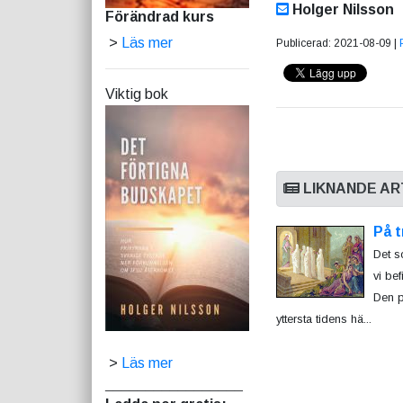
Holger Nilsson
Förändrad kurs
>
Läs mer
Publicerad: 2021-08-09 |
Viktig bok
LIKNANDE AR
På t
Det s
vi be
Den p
yttersta tidens hä...
>
Läs mer
_________________