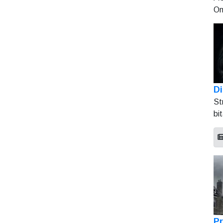
On
Di
St
bi
Pr