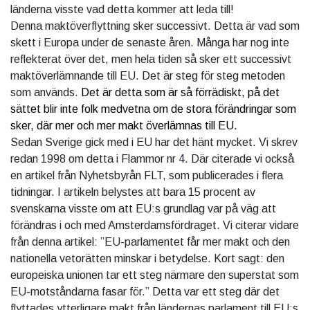
länderna visste vad detta kommer att leda till!
Denna maktöverflyttning sker successivt. Detta är vad som
skett i Europa under de senaste åren. Många har nog inte
reflekterat över det, men hela tiden så sker ett successivt
maktöverlämnande till EU. Det är steg för steg metoden
som används.
Det är detta som är så förrädiskt, på det
sättet blir inte folk medvetna om de stora förändringar som
sker, där mer och mer makt överlämnas till EU.
Sedan Sverige gick med i EU har det hänt mycket. Vi skrev
redan 1998 om detta i Flammor nr 4. Där citerade vi också
en artikel från Nyhetsbyrån FLT, som publicerades i flera
tidningar. I artikeln belystes att bara 15 procent av
svenskarna visste om att EU:s grundlag var på väg att
förändras i och med Amsterdamsfördraget. Vi citerar vidare
från denna artikel: ”EU-parlamentet får mer makt och den
nationella vetorätten minskar i betydelse. Kort sagt: den
europeiska unionen tar ett steg närmare den superstat som
EU-motståndarna fasar för.” Detta var ett steg där det
flyttades ytterligare makt från ländernas parlament till EU:s