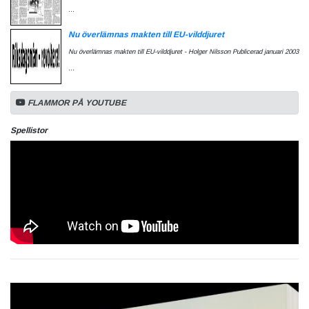
...
Nu överlämnas makten till EU-vilddjuret
Nu överlämnas makten till EU-vilddjuret - Holger Nilsson Publicerad januari 2003
...
FLAMMOR PÅ YOUTUBE
Spellistor