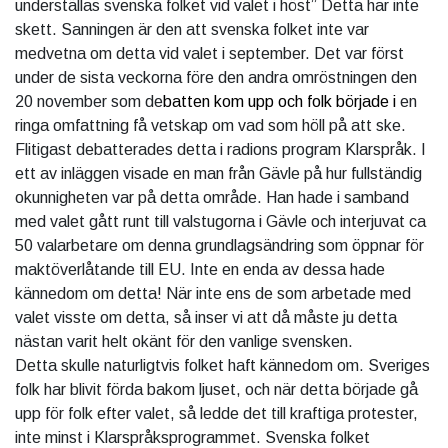
underställas svenska folket vid valet i höst” Detta har inte
skett. Sanningen är den att svenska folket inte var
medvetna om detta vid valet i september. Det var först
under de sista veckorna före den andra omröstningen den
20 november som de
batten kom upp och folk började i
en
ringa omfattning få vetskap om vad som höll på att ske.
Flitigast debatterades detta i radions program Klarspråk. I
ett av inläggen visade en man från Gävle på hur fullständig
okunnigheten var på detta område. Han hade i samband
med valet gått runt till valstugorna i Gävle och interjuvat ca
50 valarbetare om denna grundlagsändring som öppnar för
maktöverlåtande till EU. Inte en enda av dessa hade
kännedom om detta! När inte ens de som arbetade med
valet visste om detta, så inser vi att då måste ju detta
nästan varit helt okänt för den vanlige svensken.
Detta skulle naturligtvis folket haft kännedom om. Sveriges
folk har blivit förda bakom ljuset, och när detta började gå
upp för folk efter valet, så ledde det till kraftiga protester,
inte minst i Klarspråksprogrammet. Svenska folket