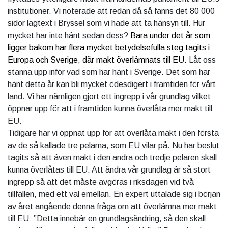
institutioner. Vi noterade att redan då så fanns det 80 000
sidor lagtext i Bryssel som vi hade att ta hänsyn till. Hur
mycket har inte hänt sedan dess?
Bara under det år som
ligger bakom har flera mycket betydelsefulla steg tagits i
Europa och Sverige, där makt överlämnats till EU.
Låt oss
stanna upp inför vad som har hänt i Sverige. Det som har
hänt detta år kan bli mycket ödesdigert i framtiden för vårt
land. Vi har nämligen gjort ett ingrepp i vår grundlag vilket
öppnar upp för att i framtiden kunna överlåta mer makt till
EU.
Tidigare har vi öppnat upp för att överlåta makt i den första
av de så kallade tre pelarna, som EU vilar på. Nu har beslut
tagits så att även makt i den andra och tredje pelaren skall
kunna överlåtas till EU. Att ändra vår grundlag är så stort
ingrepp så att det måste avgöras i riksdagen vid två
tillfällen, med ett val emellan. En expert uttalade sig i början
av året angående denna fråga om att överlämna mer makt
till EU: ”Detta innebär en grundlagsändring, så den skall