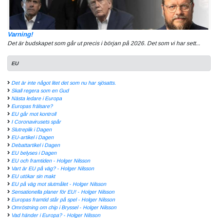
Varning!
Det är budskapet som går ut precis i början på 2026. Det som vi har sett...
EU
Det är inte något litet det som nu har sjösatts.
Skall regera som en Gud
Nästa ledare i Europa
Europas frälsare?
EU går mot kontroll
I Coronavirusets spår
Slutreplik i Dagen
EU-artikel i Dagen
Debattartikel i Dagen
EU belyses i Dagen
EU och framtiden - Holger Nilsson
Vart är EU på väg? - Holger Nilsson
EU utökar sin makt
EU på väg mot slutmålet - Holger Nilsson
Sensationella planer för EU! - Holger Nilsson
Europas framtid står på spel - Holger Nilsson
Omröstning om chip i Bryssel - Holger Nilsson
Vad händer i Europa? - Holger Nilsson