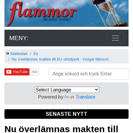
MENY:
Startsidan
Eu
Nu överlämnas makten till EU-vilddjuret - Holger Nilsson
Powered by
Translate
SENASTE NYTT
Nu överlämnas makten till