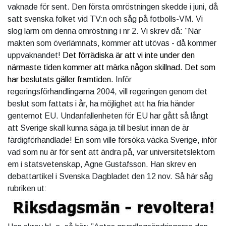
vaknade för sent. Den första omröstningen skedde i juni, då
satt svenska folket vid TV:n och såg på fotbolls-VM. Vi
slog larm om denna omröstning i nr 2. Vi skrev då: ”När
makten som överlämnats, kommer att utövas - då kommer
uppvaknandet!
Det förrädiska är att vi inte under den
närmaste tiden kommer att märka någon skillnad. Det som
har beslutats gäller framtiden.
Inför
regeringsförhandlingarna 2004, vill regeringen genom det
beslut som fattats i år, ha möjlighet att ha fria händer
gentemot EU. Undanfallenheten för EU har gått så långt
att Sverige skall kunna säga ja till beslut innan de är
färdigförhandlade! En som ville försöka väcka Sverige, inför
vad som nu är för sent att ändra på, var universitetslektorn
em i statsvetenskap, Agne Gustafsson. Han skrev en
debattartikel i Svenska Dagbladet den 12 nov. Så här såg
rubriken ut: