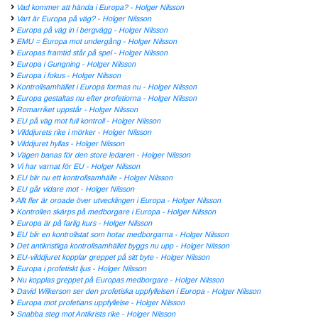
Vad kommer att hända i Europa? - Holger Nilsson
Vart är Europa på väg? - Holger Nilsson
Europa på väg in i bergvägg - Holger Nilsson
EMU = Europa mot undergång - Holger Nilsson
Europas framtid står på spel - Holger Nilsson
Europa i Gungning - Holger Nilsson
Europa i fokus - Holger Nilsson
Kontrollsamhället i Europa formas nu - Holger Nilsson
Europa gestaltas nu efter profetiorna - Holger Nilsson
Romarriket uppstår - Holger Nilsson
EU på väg mot full kontroll - Holger Nilsson
Vilddjurets rike i mörker - Holger Nilsson
Vilddjuret hyllas - Holger Nilsson
Vägen banas för den store ledaren - Holger Nilsson
Vi har varnat för EU - Holger Nilsson
EU blir nu ett kontrollsamhälle - Holger Nilsson
EU går vidare mot - Holger Nilsson
Allt fler är oroade över utvecklingen i Europa - Holger Nilsson
Kontrollen skärps på medborgare i Europa - Holger Nilsson
Europa är på farlig kurs - Holger Nilsson
EU blir en kontrollstat som hotar medborgarna - Holger Nilsson
Det antikristliga kontrollsamhället byggs nu upp - Holger Nilsson
EU-vilddjuret kopplar greppet på sitt byte - Holger Nilsson
Europa i profetiskt ljus - Holger Nilsson
Nu kopplas greppet på Europas medborgare - Holger Nilsson
David Wilkerson ser den profetiska uppfyllelsen i Europa - Holger Nilsson
Europa mot profetians uppfyllelse - Holger Nilsson
Snabba steg mot Antikrists rike - Holger Nilsson