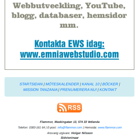
STARTSIDAN
|
MÖTESKALENDER
|
KANAL 10
|
BÖCKER
|
MISSION TANZANIA
|
PRENUMERERA NU!
|
KONTAKT
Flammor, Maskingatan 13, 574 33 Vetlanda
Telefon: 0383-161 64 | E-post:
info@flammor.com
| Hemsida:
www.flammor.com
Ansvarig utgivare:
Holger Nilsson
Sidvisningar