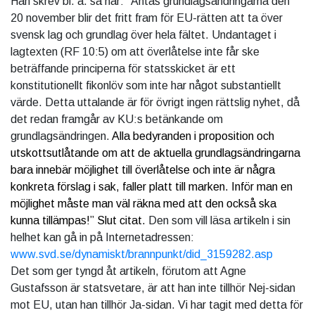
Han skrev bl. a. så här: ”Antas grundlagsändringarna den
20 november blir det fritt fram för EU-rätten att ta över
svensk lag och grundlag över hela fältet. Undantaget i
lagtexten (RF 10:5) om att överlåtelse inte får ske
beträffande principerna för statsskicket är ett
konstitutionellt fikonlöv som inte har något substantiellt
värde. Detta uttalande är för övrigt ingen rättslig nyhet, då
det redan framgår av KU:s betänkande om
grundlagsändringen.
Alla bedyranden i proposition och
utskottsutlåtande om att de aktuella grundlagsändringarna
bara innebär möjlighet till överlåtelse och inte är några
konkreta förslag i sak, faller platt till marken. Inför man en
möjlighet måste man väl räkna med att den också ska
kunna tillämpas!” Slut citat.
Den som vill läsa artikeln i sin
helhet kan gå in på Internetadressen:
www.svd.se/dynamiskt/brannpunkt/did_3159282.asp
Det som ger tyngd åt artikeln, förutom att Agne
Gustafsson är statsvetare, är att han inte tillhör Nej-sidan
mot EU, utan han tillhör Ja-sidan. Vi har tagit med detta för