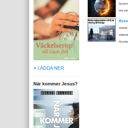
Systemf
inte vä
Ryssl
Hotfull
inbland
Ryssland
>
LADDA NER
När kommer Jesus?