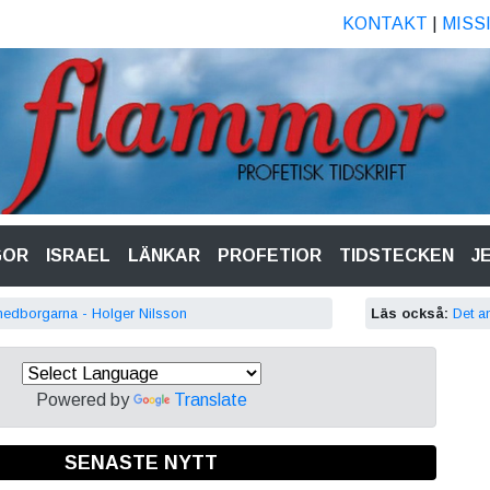
KONTAKT
|
MISS
GOR
ISRAEL
LÄNKAR
PROFETIOR
TIDSTECKEN
J
r medborgarna - Holger Nilsson
Läs också:
Det an
Powered by
Translate
SENASTE NYTT