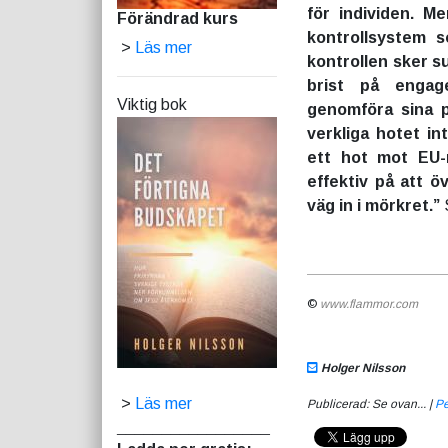
för individen. M
Förändrad kurs
kontrollsystem 
>
Läs mer
kontrollen sker s
brist på engag
Viktig bok
genomföra sina p
verkliga hotet i
ett hot mot EU-
effektiv på att 
väg in i mörkret.”
S
©
www.flammor.com
Holger Nilsson
>
Läs mer
Publicerad: Se ovan... |
P
_________________