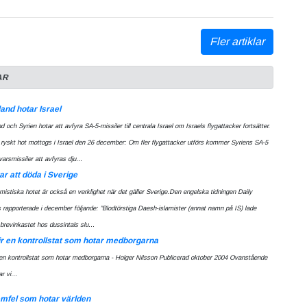
Fler artiklar
AR
and hotar Israel
 och Syrien hotar att avfyra SA-5-missiler till centrala Israel om Israels flygattacker fortsätter.
t ryskt hot mottogs i Israel den 26 december: Om fler flygattacker utförs kommer Syriens SA-5
varsmissiler att avfyras dju...
ar att döda i Sverige
amistiska hotet är också en verklighet när det gäller Sverige.Den engelska tidningen Daily
 rapporterade i december följande: ”Blodtörstiga Daesh-islamister (annat namn på IS) lade
 brevinkastet hos dussintals slu...
ir en kontrollstat som hotar medborgarna
 en kontrollstat som hotar medborgarna - Holger Nilsson Publicerad oktober 2004 Ovanstående
r vi...
mfel som hotar världen