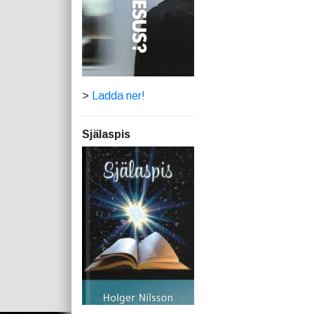
>
Ladda ner!
Själaspis