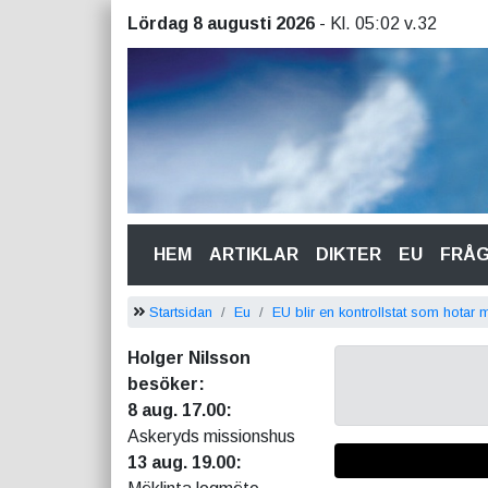
Lördag 8 augusti 2026
- Kl. 05:02 v.32
(CURRENT)
HEM
ARTIKLAR
DIKTER
EU
FRÅ
Startsidan
Eu
EU blir en kontrollstat som hota
Holger Nilsson
besöker:
8 aug. 17.00:
Askeryds missionshus
13 aug. 19.00: