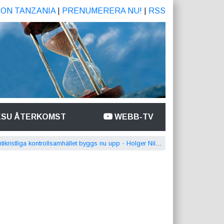
ION TANZANIA
|
PRENUMERERA NU!
|
RSS
ESU ÅTERKOMST
WEBB-TV
tikristliga kontrollsamhället byggs nu upp - Holger Nilsson