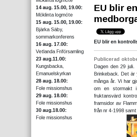
Möklinta logmöte
EU blir e
14 aug. 15.00, 19.00:
Möklinta logmöte
medborg
15 aug. 15.00, 19.00:
Bjärka Säby,
sommarkonferens
EU blir en kontrol
16 aug. 17.00:
Vetlanda Friförsamling
23 aug.11.00:
Publicerad oktob
Kungsbacka,
Dagen den 29 juli. 
Emanuelskyrkan
Brinkeback. Det är 
28 aug. 18.00:
många år. Vi har gj
Fole missionshus
om en stormakt i
29 aug. 18.00:
fruktansvärd kontr
Fole missionshus
framsidor av Flammo
30 aug.18.00:
från nr 4-1998 samt
Fole missionshus