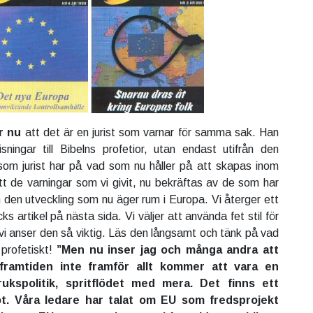
r nu
att det är en jurist som varnar för samma sak. Han
ningar till Bibelns profetior, utan endast utifrån den
som jurist har på vad som nu håller på att skapas inom
t de varningar som vi givit, nu bekräftas av de som har
ch den utveckling som nu äger rum i Europa. Vi återger ett
ks artikel på nästa sida. Vi väljer att använda fet stil för
 vi anser den så viktig. Läs den långsamt och tänk på vad
profetiskt!
”Men nu inser jag och många andra att
framtiden inte framför allt kommer att vara en
rukspolitik, spritflödet med mera. Det finns ett
t. Våra ledare har talat om EU som fredsprojekt