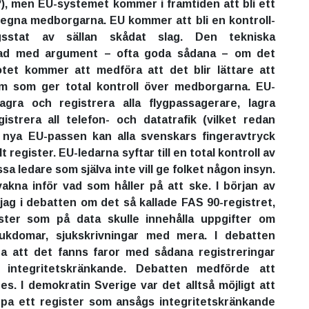
), men EU-systemet kommer i framtiden att bli ett
 egna medborgarna. EU kommer att bli en kontroll-
gsstat av sällan skådat slag. Den tekniska
rad med argument – ofta goda sådana – om det
otet kommer att medföra att det blir lättare att
m som ger total kontroll över medborgarna. EU-
lagra och registrera alla flygpassagerare, lagra
egistrera all telefon- och datatrafik (vilket redan
nya EU-passen kan alla svenskars fingeravtryck
lt register. EU-ledarna syftar till en total kontroll av
 ledare som själva inte vill ge folket någon insyn.
akna inför vad som håller på att ske. I början av
 jag i debatten om det så kallade FAS 90-registret,
ister som på data skulle innehålla uppgifter om
ukdomar, sjukskrivningar med mera. I debatten
na att det fanns faror med sådana registreringar
integritetskränkande. Debatten medförde att
es. I demokratin Sverige var det alltså möjligt att
ppa ett register som ansågs integritetskränkande