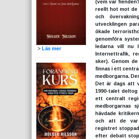
(vem var fienden?
reellt hot mot de
och övervaknin
utvecklingen pa
ökade terroristh
genomföra syste
ledarna vill nu 
>
Läs mer
Internettrafik, r
sker). Genom de 
finnas i ett centra
medborgarna. Dessa
Det är dags att v
1990-talet deltog
ett centralt reg
medborgarnas sj
hävdade kritiker
och att de var 
registret stoppad
efter debatt sto