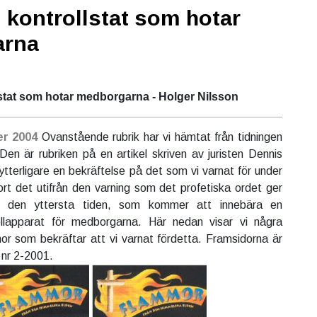
n kontrollstat som hotar
arna
lstat som hotar medborgarna - Holger Nilsson
er 2004
Ovanstående rubrik har vi hämtat från tidningen
Den är rubriken på en artikel skriven av juristen Dennis
ytterligare en bekräftelse på det som vi varnat för under
ort det utifrån den varning som det profetiska ordet ger
 den yttersta tiden, som kommer att innebära en
ollapparat för medborgarna. Här nedan visar vi några
r som bekräftar att vi varnat fördetta. Framsidorna är
 nr 2-2001.