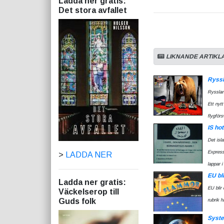
Ladda ner gratis:
Det stora avfallet
LIKNANDE ARTIKL
Ryssl
Ryssland
Ett nyt
flygförs
IS hot
Det isl
Express
>
LADDA NER
lappar i
EU bl
Ladda ner gratis:
EU blir
Väckelserop till
Guds folk
rubrik ha
Syste