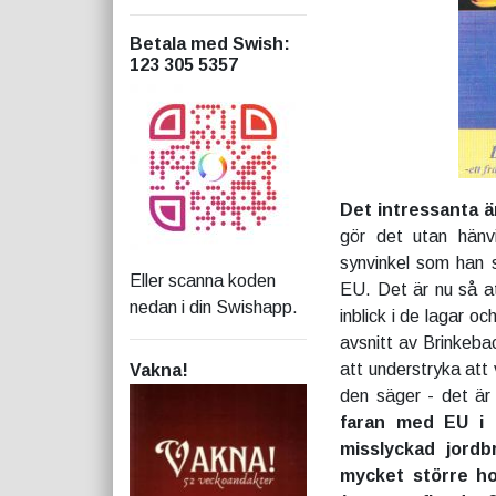
Betala med Swish
:
123 305 5357
Det intressanta ä
gör det utan hänvis
synvinkel som han 
Eller scanna koden
EU. Det är nu så at
nedan i din Swishapp.
inblick i de lagar o
avsnitt av Brinkebac
att understryka att
Vakna!
den säger - det är 
faran med EU i 
misslyckad jordb
mycket större ho