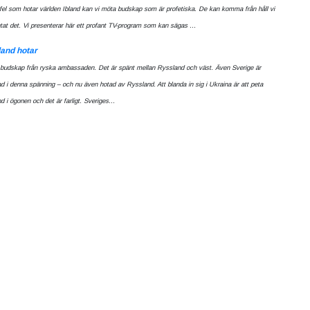
el som hotar världen Ibland kan vi möta budskap som är profetiska. De kan komma från håll vi
ntat det. Vi presenterar här ett profant TV-program som kan sägas ...
and hotar
t budskap från ryska ambassaden. Det är spänt mellan Ryssland och väst. Även Sverige är
ad i denna spänning – och nu även hotad av Ryssland. Att blanda in sig i Ukraina är att peta
 i ögonen och det är farligt. Sveriges...