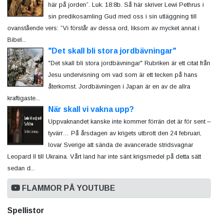
här på jorden”. Luk. 18:8b. Så här skriver Lewi Pethrus i
sin predikosamling Gud med oss i sin utläggning till
ovanstående vers: ”Vi förstår av dessa ord, liksom av mycket annat i
Bibel...
"Det skall bli stora jordbävningar"
"Det skall bli stora jordbävningar" Rubriken är ett citat från
Jesu undervisning om vad som är ett tecken på hans
återkomst. Jordbävningen i Japan är en av de allra
kraftigaste...
När skall vi vakna upp?
Uppvaknandet kanske inte kommer förrän det är för sent –
tyvärr… På årsdagen av krigets utbrott den 24 februari,
lovar Sverige att sända de avancerade stridsvagnar
Leopard II till Ukraina. Vårt land har inte sänt krigsmedel på detta sätt
sedan d...
FLAMMOR PÅ YOUTUBE
Spellistor