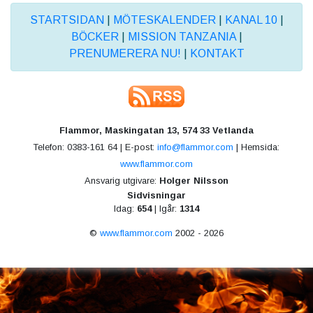
STARTSIDAN
|
MÖTESKALENDER
|
KANAL 10
|
BÖCKER
|
MISSION TANZANIA
|
PRENUMERERA NU!
|
KONTAKT
Flammor, Maskingatan 13, 574 33 Vetlanda
Telefon: 0383-161 64 | E-post:
info@flammor.com
| Hemsida:
www.flammor.com
Ansvarig utgivare:
Holger Nilsson
Sidvisningar
Idag:
654
| Igår:
1314
©
www.flammor.com
2002 - 2026