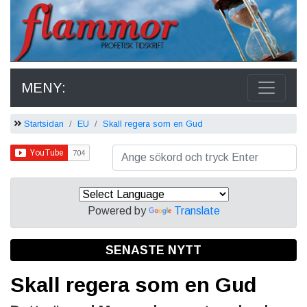
MENY:
Startsidan
EU
Skall regera som en Gud
Powered by
Translate
SENASTE NYTT
Skall regera som en Gud