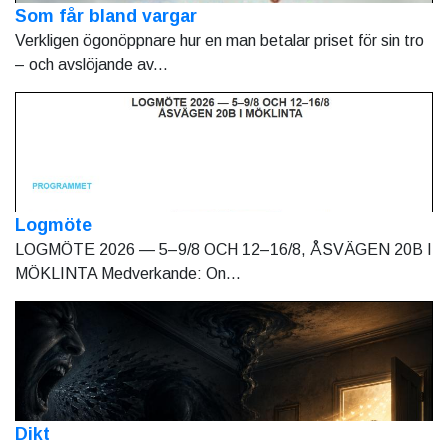
Som får bland vargar
Verkligen ögonöppnare hur en man betalar priset för sin tro
– och avslöjande av...
Logmöte
LOGMÖTE 2026 — 5–9/8 OCH 12–16/8, ÅSVÄGEN 20B I
MÖKLINTA Medverkande: On...
Dikt