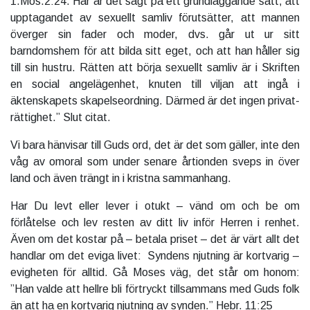
1.Mos.2:24. Här är det sagt på ett grundläggande sätt, att
upptagandet av sexuellt samliv förutsätter, att mannen
överger sin fader och moder, dvs. går ut ur sitt
barndomshem för att bilda sitt eget, och att han håller sig
till sin hustru. Rätten att börja sexuellt samliv är i Skriften
en social angelägenhet, knuten till viljan att ingå i
äktenskapets skapelseordning. Därmed är det ingen privat-
rättighet.” Slut citat.
Vi bara hänvisar till Guds ord, det är det som gäller, inte den
våg av omoral som under senare årtionden sveps in över
land och även trängt in i kristna sammanhang.
Har Du levt eller lever i otukt – vänd om och be om
förlåtelse och lev resten av ditt liv inför Herren i renhet.
Även om det kostar på – betala priset – det är värt allt det
handlar om det eviga livet: Syndens njutning är kortvarig –
evigheten för alltid. Gå Moses väg, det står om honom:
”Han valde att hellre bli förtryckt tillsammans med Guds folk
än att ha en kortvarig njutning av synden.” Hebr. 11:25