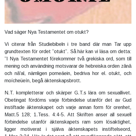
Vad säger Nya Testamentet om otukt?
Vi citerar från Studiebibeln i tre band där man Tar upp
grundtexten för ordet ”otukt”. Så här kan vi läsa om detta:
”I Nya Testamentet förekommer två grekiska ord, som till
mening och användning motsvarar de hebreiska orden zânâ
och nâ'al, nämligen porneáein, bedriva hor el. otukt, och
moícheüeín, begå äktenskapsbrott.
N.T. kompletterar och skärper G.T.s lära om sexuallivet.
Obetingat fördöms varje förbindelse utanför det av Gud
instiftade äktenskapet och varje annan form för orenhet,
Matt.5 128; 1.Tess. 4:4-5. Att Skriften anser all sexuell
förbindelse utanför äktenskapets ram som lösaktighet,
ligger motiverat i själva äktenskapets instiftelseord,