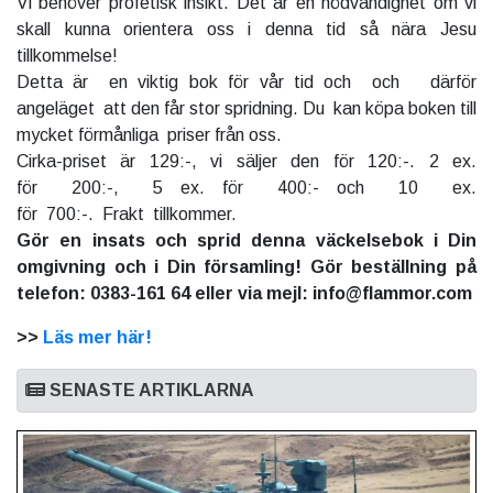
Vi behöver profetisk insikt. Det är en nödvändighet om vi
skall kunna orientera oss i denna tid så nära Jesu
tillkommelse!
Detta är en viktig bok för vår tid och och därför
angeläget att den får stor spridning. Du kan köpa boken till
mycket förmånliga priser från oss.
Cirka-priset är 129:-, vi säljer den för 120:-. 2 ex.
för 200:-, 5 ex. för 400:- och 10 ex.
för 700:-. Frakt tillkommer.
Gör en insats och sprid denna väckelsebok i Din
omgivning och i Din församling! Gör beställning på
telefon: 0383-161 64 eller via mejl: info@flammor.com
>>
Läs mer här!
SENASTE ARTIKLARNA