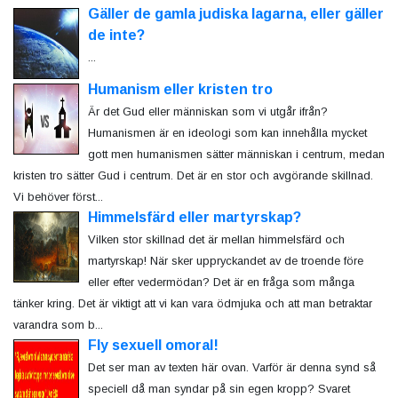
Gäller de gamla judiska lagarna, eller gäller
de inte?
...
Humanism eller kristen tro
Är det Gud eller människan som vi utgår ifrån?
Humanismen är en ideologi som kan innehålla mycket
gott men humanismen sätter människan i centrum, medan
kristen tro sätter Gud i centrum. Det är en stor och avgörande skillnad.
Vi behöver först...
Himmelsfärd eller martyrskap?
Vilken stor skillnad det är mellan himmelsfärd och
martyrskap! När sker uppryckandet av de troende före
eller efter vedermödan? Det är en fråga som många
tänker kring. Det är viktigt att vi kan vara ödmjuka och att man betraktar
varandra som b...
Fly sexuell omoral!
Det ser man av texten här ovan. Varför är denna synd så
speciell då man syndar på sin egen kropp? Svaret