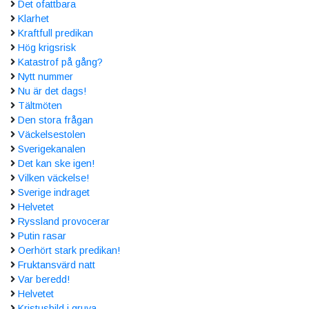
Det ofattbara
Klarhet
Kraftfull predikan
Hög krigsrisk
Katastrof på gång?
Nytt nummer
Nu är det dags!
Tältmöten
Den stora frågan
Väckelsestolen
Sverigekanalen
Det kan ske igen!
Vilken väckelse!
Sverige indraget
Helvetet
Ryssland provocerar
Putin rasar
Oerhört stark predikan!
Fruktansvärd natt
Var beredd!
Helvetet
Kristusbild i gruva