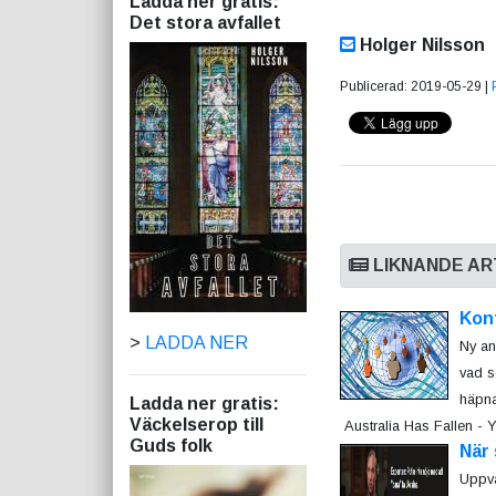
Ladda ner gratis:
Det stora avfallet
Holger Nilsson
Publicerad: 2019-05-29 |
LIKNANDE AR
Kont
>
LADDA NER
Ny an
vad s
häpna
Ladda ner gratis:
Väckelserop till
Australia Has Fallen - 
Guds folk
När 
Uppva