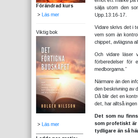
emot ett märke på h
Förändrad kurs
sälja utom den som
>
Läs mer
Upp.13:16-17.
Vidare skrivs det i
Viktig bok
vem som än kontroll
chippet, avlägsna al
Och vidare läser v
förberedelser för e
medborgarna.”
Närmare än den info
den beskrivning av d
Då blir det en kon
det, har alltså ingen
Det som nu finns
som profetiskt är 
>
Läs mer
tydligare än så här
_________________