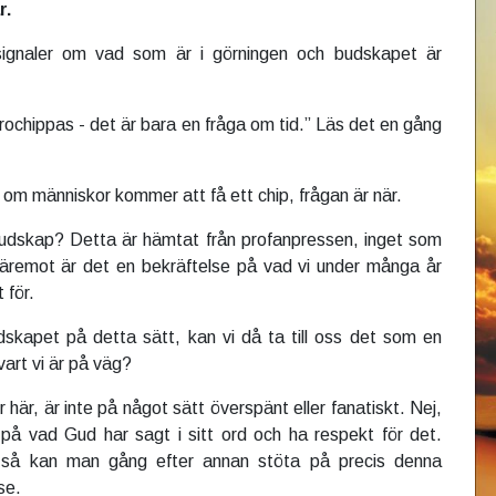
r.
ignaler om vad som är i görningen och budskapet är
ochippas - det är bara en fråga om tid.” Läs det en gång
e om människor kommer att få ett chip, frågan är när.
budskap? Detta är hämtat från profanpressen, inget som
Däremot är det en bekräftelse på vad vi under många år
 för.
skapet på detta sätt, kan vi då ta till oss det som en
vart vi är på väg?
r här, är inte på något sätt överspänt eller fanatiskt. Nej,
 på vad Gud har sagt i sitt ord och ha respekt för det.
tt så kan man gång efter annan stöta på precis denna
se.