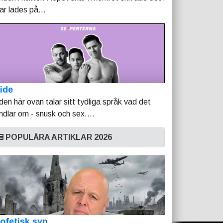
tar lades på...
ide
lden här ovan talar sitt tydliga språk vad det
ndlar om - snusk och sex....
POPULÄRA ARTIKLAR 2026
ofetisk syn