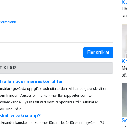
Ku
Hå
sa
Permalänk
|
Fler artiklar
K
TIKLAR
Me
så 
rollen över människor tilltar
märkningsvärda uppgifter och uttalanden. Vi har tidigare skrivit om
om händer i Australien, nu kommer fler rapporter som är
dsväckande. Lyssna till vad som rapporteras från Australien:
YouTube På d...
skall vi vakna upp?
So
knandet kanske inte kommer förrän det är för sent – tyvärr… På