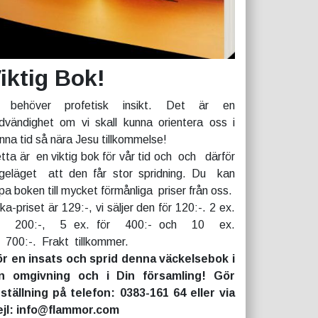
iktig Bok!
 behöver profetisk insikt. Det är en
dvändighet om vi skall kunna orientera oss i
nna tid så nära Jesu tillkommelse!
tta är en viktig bok för vår tid och och därför
geläget att den får stor spridning. Du kan
pa boken till mycket förmånliga priser från oss.
rka-priset är 129:-, vi säljer den för 120:-. 2 ex.
r 200:-, 5 ex. för 400:- och 10 ex.
r 700:-. Frakt tillkommer.
r en insats och sprid denna väckelsebok i
n omgivning och i Din församling! Gör
ställning på telefon: 0383-161 64 eller via
jl: info@flammor.com