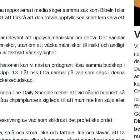
a rapporterna i media säger samma sak som Bibeln talar
tt att förstå att den totala uppfyllelsen snart kan vara ett
V
 är relevant att upplysa människor om detta. Det handlar
niskor, utan om att väcka människor till insikt och andligt
Vi
är faktiskt vår skyldighet.
nö
de
 historien kan vi nästan ordagrant läsa samma budskap i
De
 Upp. 13. Låt oss titta närmar på vad som sägs i denna
an
väckelsebudskap.
kö
Ci
ngen The Daily Sheeple menar att vid någon tidpunkt så
fö
ta chipimplantera sig leda till att man inte kan sälja eller
fö
Gö
skrivning av vad som skildras i det profetiska ordet:
Di
be
a, små och stora, rika och fattiga, fria och slavar, att ta
me