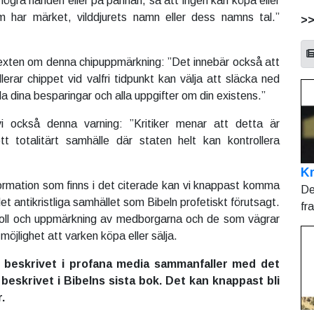
ögra handen eller på pannan, så att ingen kan köpa eller
 har märket, vilddjurets namn eller dess namns tal.”
>
 texten om denna chipuppmärkning: ”Det innebär också att
erar chippet vid valfri tidpunkt kan välja att släcka ned
la dina besparingar och alla uppgifter om din existens.”
i också denna varning: ”Kritiker menar att detta är
tt totalitärt samhälle där staten helt kan kontrollera
Kr
rmation som finns i det citerade kan vi knappast komma
De
et antikristliga samhället som Bibeln profetiskt förutsagt.
fr
troll och uppmärkning av medborgarna och de som vägrar
 möjlighet att varken köpa eller sälja.
 beskrivet i profana media sammanfaller med det
beskrivet i Bibelns sista bok. Det kan knappast bli
.