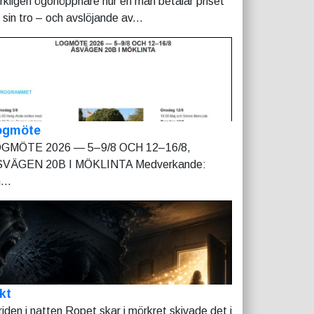
rkligen ögonöppnare hur en man betalar priset
r sin tro – och avslöjande av...
ogmöte
GMÖTE 2026 — 5–9/8 OCH 12–16/8,
VÄGEN 20B I MÖKLINTA Medverkande:
...
kt
riden i natten Ropet skar i mörkret skivade det i