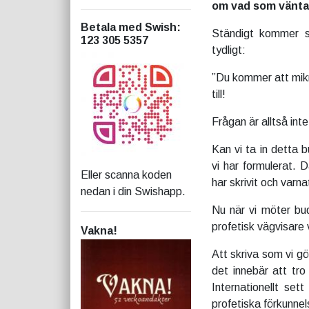
om vad som vänta
Betala med Swish
:
Ständigt kommer s
123 305 5357
tydligt:
”Du kommer att mikr
till!
Frågan är alltså int
Kan vi ta in detta 
vi har formulerat. 
Eller scanna koden
har skrivit och varnat
nedan i din Swishapp.
Nu när vi möter bud
profetisk vägvisare 
Vakna!
Att skriva som vi gö
det innebär att tro
Internationellt se
profetiska förkunnel