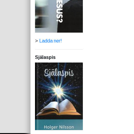
>
Ladda ner!
Själaspis