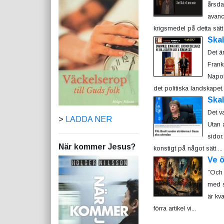
årsda
avanc
krigsmedel på detta sätt
Ska
Det ä
Frank
Napol
det politiska landskapet. 
Skal
Det v
>
LADDA NER
Utan 
sidor.
När kommer Jesus?
konstigt på något sätt ...
Ve 
”Och 
med s
är kv
förra artikel vi...