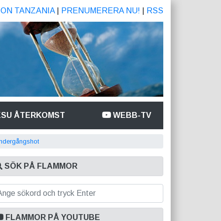
ION TANZANIA
|
PRENUMERERA NU!
|
RSS
ESU ÅTERKOMST
WEBB-TV
undergångshot
SÖK PÅ FLAMMOR
FLAMMOR PÅ YOUTUBE