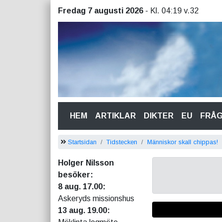
Fredag 7 augusti 2026
- Kl. 04:19 v.32
(CURRENT)
HEM
ARTIKLAR
DIKTER
EU
FRÅ
Startsidan
Tidstecken
Människor skall chippas!
Holger Nilsson
besöker:
8 aug. 17.00:
Askeryds missionshus
13 aug. 19.00: