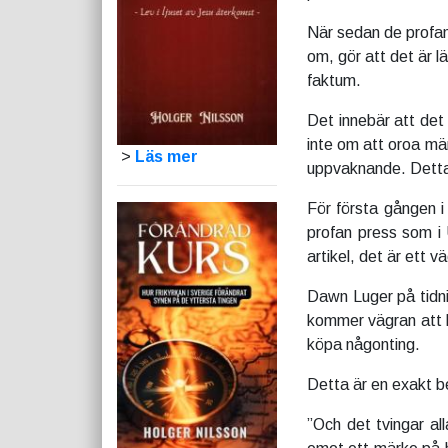
När sedan de profan
om, gör att det är lä
faktum.
Det innebär att det
inte om att oroa män
>
Läs mer
uppvaknande. Detta 
För första gången i
profan press som i
artikel, det är ett 
Dawn Luger på tidni
kommer vägran att lå
köpa någonting.
Detta är en exakt be
”Och det tvingar all