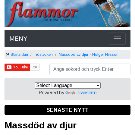
MENY:
Startsidan
Tidstecken
Massdöd av djur - Holger Nilsson
Powered by
Translate
SENASTE NYTT
Massdöd av djur