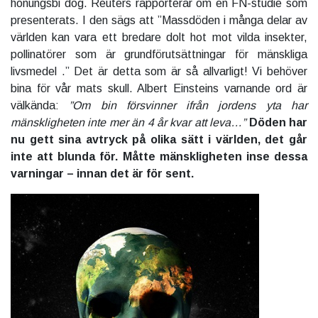
honungsbi dog. Reuters rapporterar om en FN-studie som
presenterats. I den sägs att ”Massdöden i många delar av
världen kan vara ett bredare dolt hot mot vilda insekter,
pollinatörer som är grundförutsättningar för mänskliga
livsmedel .” Det är detta som är så allvarligt! Vi behöver
bina för vår mats skull. Albert Einsteins varnande ord är
välkända:
”Om bin försvinner ifrån jordens yta har
mänskligheten inte mer än 4 år kvar att leva…”
Döden har
nu gett sina avtryck på olika sätt i världen, det går
inte att blunda för. Måtte mänskligheten inse dessa
varningar – innan det är för sent.