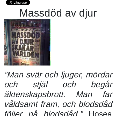
Massdöd av djur
”Man svär och ljuger, mördar
och stjäl och begår
äktenskapsbrott. Man far
våldsamt fram, och blodsdåd
följer på blodsdåd.”
Hosea