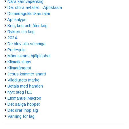
Nära kärnvapenkrig
Det stora avfallet – Apostasia
Domedagsklockan talar
Apokalyps
Krig, krig och åter krig
Rykten om krig
2024
De blev alla sömniga
Pridesjukt
Människans hjälplöshet
Klimatkollaps
Klimatångest
Jesus kommer snart!
Vilddjurets märke
Betala med handen
Nytt steg i EU
Emmanuel Macron
Det saliga hoppet
Det drar ihop sig
Varning för lag