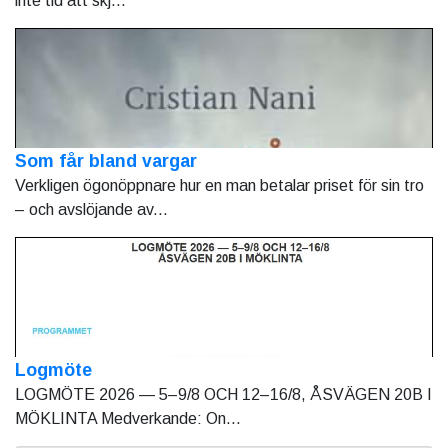
inte tid att skj...
Som får bland vargar
Verkligen ögonöppnare hur en man betalar priset för sin tro
– och avslöjande av...
Logmöte
LOGMÖTE 2026 — 5–9/8 OCH 12–16/8, ÅSVÄGEN 20B I
MÖKLINTA Medverkande: On...