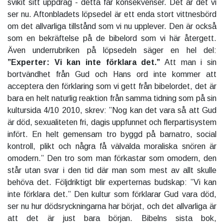
svikit sitt uppdrag - detta får konsekvenser. Det är det vi
ser nu. Aftonbladets löpsedel är ett enda stort vittnesbörd
om det allvarliga tillstånd som vi nu upplever. Den är också
som en bekräftelse på de bibelord som vi här återgett.
Även underrubriken på löpsedeln säger en hel del:
”Experter: Vi kan inte förklara det.”
Att man i sin
bortvändhet från Gud och Hans ord inte kommer att
acceptera den förklaring som vi gett från bibelordet, det är
bara en helt naturlig reaktion från samma tidning som på sin
kultursida 4/10 2010, skrev: ”Nog kan det vara så att Gud
är död, sexualiteten fri, dagis uppfunnet och flerpartisystem
infört. En helt gemensam tro byggd på barnatro, social
kontroll, plikt och några få välvalda moraliska snören är
omodern.” Den tro som man förkastar som omodern, den
står utan svar i den tid där man som mest av allt skulle
behöva det. Följdriktigt blir experternas budskap: ”Vi kan
inte förklara det.” Den kultur som förklarar Gud vara död,
ser nu hur dödsryckningarna har börjat, och det allvarliga är
att det är just bara början. Bibelns sista bok,