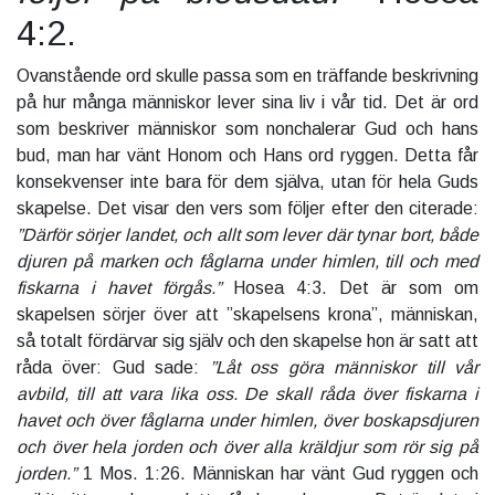
4:2.
Ovanstående ord skulle passa som en träffande beskrivning
på hur många människor lever sina liv i vår tid. Det är ord
som beskriver människor som nonchalerar Gud och hans
bud, man har vänt Honom och Hans ord ryggen. Detta får
konsekvenser inte bara för dem själva, utan för hela Guds
skapelse. Det visar den vers som följer efter den citerade:
”Därför sörjer landet, och allt som lever där tynar bort, både
djuren på marken och fåglarna under himlen, till och med
fiskarna i havet förgås.”
Hosea 4:3. Det är som om
skapelsen sörjer över att ”skapelsens krona”, människan,
så totalt fördärvar sig själv och den skapelse hon är satt att
råda över: Gud sade:
”Låt oss göra människor till vår
avbild, till att vara lika oss. De skall råda över fiskarna i
havet och över fåglarna under himlen, över boskapsdjuren
och över hela jorden och över alla kräldjur som rör sig på
jorden.”
1 Mos. 1:26. Människan har vänt Gud ryggen och