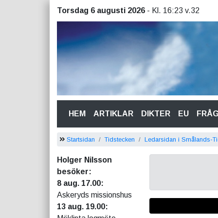
Torsdag 6 augusti 2026
- Kl. 16:23 v.32
(CURRENT)
HEM
ARTIKLAR
DIKTER
EU
FRÅ
Startsidan
Tidstecken
Ledarsidan i Smålands-T
Holger Nilsson
besöker:
8 aug. 17.00:
Askeryds missionshus
13 aug. 19.00: