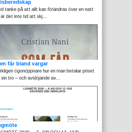
risberedskap
d tanke på att allt kan förändras över en natt
är det inte tid att skj...
m får bland vargar
rkligen ögonöppnare hur en man betalar priset
r sin tro – och avslöjande av...
ogmöte