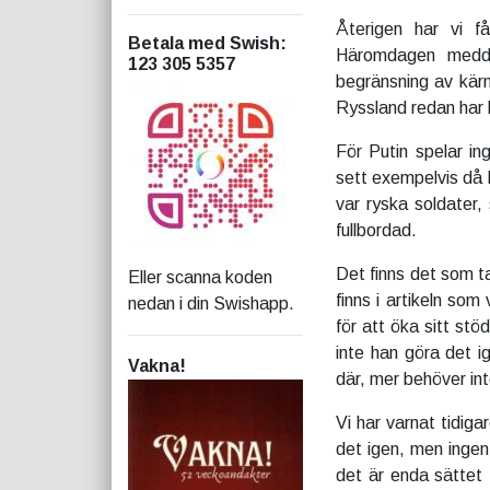
Återigen har vi f
Betala med Swish
:
Häromdagen medde
123 305 5357
begränsning av kär
Ryssland redan har b
För Putin spelar ing
sett exempelvis då 
var ryska soldater,
fullbordad.
Det finns det som t
Eller scanna koden
finns i artikeln som 
nedan i din Swishapp.
för att öka sitt stöd
inte han göra det 
Vakna!
där, mer behöver in
Vi har varnat tidig
det igen, men ingen
det är enda sättet 