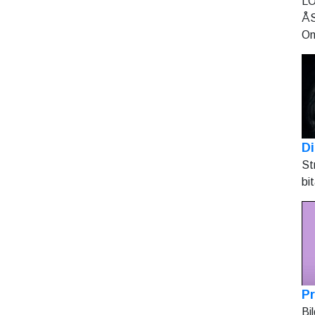
LO
ÅS
On
Di
St
bi
Pr
Bi