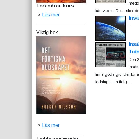
medde
Förändrad kurs
kärnvapen. Detta skedde e
>
Läs mer
Ins
...
Viktig bok
Ins
Tid
Den 2
insän
finns goda grunder för 
ledning. Han tidig...
>
Läs mer
_________________