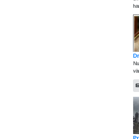
ha
Dr
Nu
vä
Pr