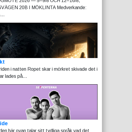
GMÖTE 2026 — 5–9/8 OCH 12–16/8,
VÄGEN 20B I MÖKLINTA Medverkande:
...
kt
riden i natten Ropet skar i mörkret skivade det i
tar lades på...
ide
lden här ovan talar sitt tydliga språk vad det