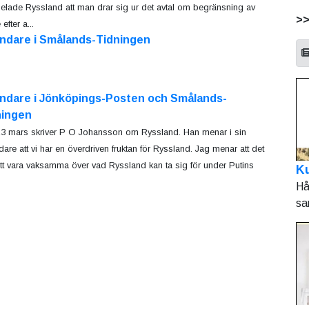
lade Ryssland att man drar sig ur det avtal om begränsning av
>
fter a...
ändare i Smålands-Tidningen
ändare i Jönköpings-Posten och Smålands-
ningen
3 mars skriver P O Johansson om Ryssland. Han menar i sin
dare att vi har en överdriven fruktan för Ryssland. Jag menar att det
att vara vaksamma över vad Ryssland kan ta sig för under Putins
Ku
Hå
sa