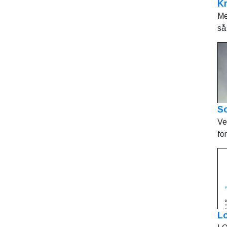
K
Me
så 
So
Ve
fö
L