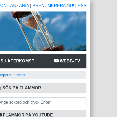
ION TANZANIA
|
PRENUMERERA NU!
|
RSS
ESU ÅTERKOMST
WEBB-TV
empel är förberett
SÖK PÅ FLAMMOR
FLAMMOR PÅ YOUTUBE