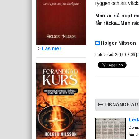
ryggen och att väcka
Man är så nöjd m
får räcka...Men r
Holger Nilsson
>
Läs mer
Publicerad: 2019-02-06 |
LIKNANDE AR
Led
Denna
har v