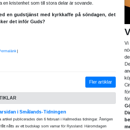
 en kristenhet som till stora delar är sovande.
ed en gudstjänst med kyrkkaffe på söndagen, det
äcker det inför Guds?
V
Vi
nö
Permalänk
|
de
De
an
kö
Fler artiklar
Ci
fö
TIKLAR
fö
Gö
arsidan i Smålands-Tidningen
Di
 artikel publicerades den 6 februari i Hallmedias tidningar. Återigen
be
i fått nåtts av ett budskap som varnar för Ryssland. Häromdagen
me