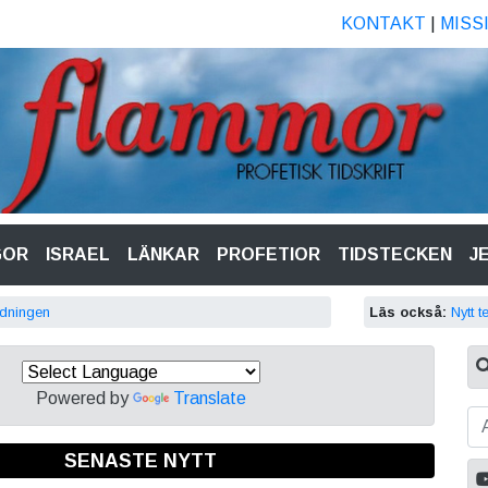
KONTAKT
|
MISS
GOR
ISRAEL
LÄNKAR
PROFETIOR
TIDSTECKEN
J
idningen
Läs också:
Nytt t
Powered by
Translate
SENASTE NYTT