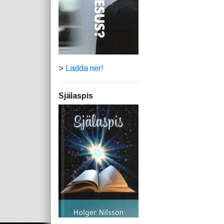
>
Ladda ner!
Själaspis