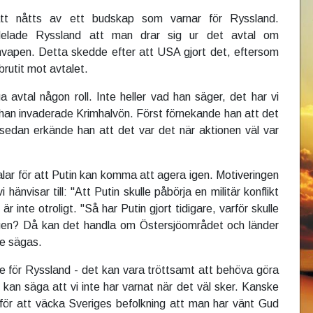
ått nåtts av ett budskap som varnar för Ryssland.
lade Ryssland att man drar sig ur det avtal om
nvapen. Detta skedde efter att USA gjort det, eftersom
rutit mot avtalet.
a avtal någon roll. Inte heller vad han säger, det har vi
han invaderade Krimhalvön. Först förnekande han att det
 sedan erkände han att det var det när aktionen väl var
alar för att Putin kan komma att agera igen. Motiveringen
vi hänvisar till: "Att Putin skulle påbörja en militär konflikt
 är inte otroligt. "Så har Putin gjort tidigare, varför skulle
igen? Då kan det handla om Östersjöområdet och länder
te sägas.
are för Ryssland - det kan vara tröttsamt att behöva göra
 kan säga att vi inte har varnat när det väl sker. Kanske
för att väcka Sveriges befolkning att man har vänt Gud