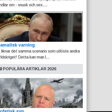
ndlar om - snusk och sex....
amatisk varning
 liknar det samma scenario som utlöste andra
rldskriget! Detta kan man l...
POPULÄRA ARTIKLAR 2026
ofetisk syn