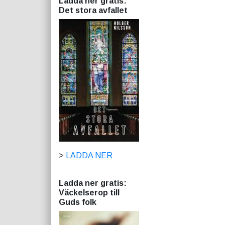
Ladda ner gratis:
Det stora avfallet
>
LADDA NER
Ladda ner gratis:
Väckelserop till
Guds folk