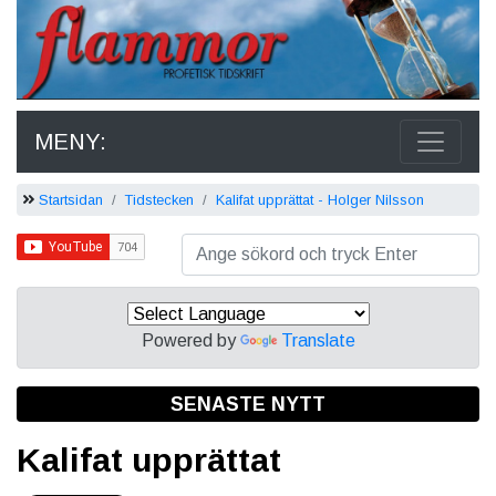
MENY:
Startsidan
Tidstecken
Kalifat upprättat - Holger Nilsson
Powered by
Translate
SENASTE NYTT
Kalifat upprättat