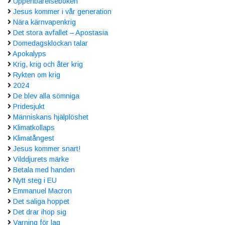
Uppenbarelseboken
Jesus kommer i vår generation
Nära kärnvapenkrig
Det stora avfallet – Apostasia
Domedagsklockan talar
Apokalyps
Krig, krig och åter krig
Rykten om krig
2024
De blev alla sömniga
Pridesjukt
Människans hjälplöshet
Klimatkollaps
Klimatångest
Jesus kommer snart!
Vilddjurets märke
Betala med handen
Nytt steg i EU
Emmanuel Macron
Det saliga hoppet
Det drar ihop sig
Varning för lag