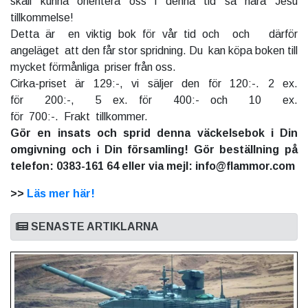
skall kunna orientera oss i denna tid så nära Jesu
tillkommelse!
Detta är en viktig bok för vår tid och och därför
angeläget att den får stor spridning. Du kan köpa boken till
mycket förmånliga priser från oss.
Cirka-priset är 129:-, vi säljer den för 120:-. 2 ex.
för 200:-, 5 ex. för 400:- och 10 ex.
för 700:-. Frakt tillkommer.
Gör en insats och sprid denna väckelsebok i Din
omgivning och i Din församling! Gör beställning på
telefon: 0383-161 64 eller via mejl: info@flammor.com
>>
Läs mer här!
SENASTE ARTIKLARNA