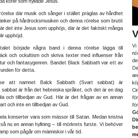
da körer som hyllade Jesus.
rörelse där musik och sånger i stället präglas av hårdhet
änker på hårdrocksmusiken och denna rörelse som brutit
 är det inte Jesus som upphöjs, där är det faktiskt många
V
ir upphöjd.
Vi
talet började några band i denna rörelse lägga till
nö
äck och ockultism och skriva texter med influenser från
de
eratur och fantasygenren. Bandet Black Sabbath var ett av
De
unden för detta.
an
e att namnet Balck Sabbath (Svart sabbat) är
kö
sabbat är från det hebreiska språket, och det är en dag
Ci
ila och tillbedjan av Gud. Här är det frågan av en annan
fö
rt och inte en tillbedjan av Gud.
fö
Gö
ela konserter vara som mässor till Satan. Medan kristna
Di
ltså nu en annan hyllning – till mörkrets furste. Vi behöver
be
kamp som pågår om människor i vår tid.
me