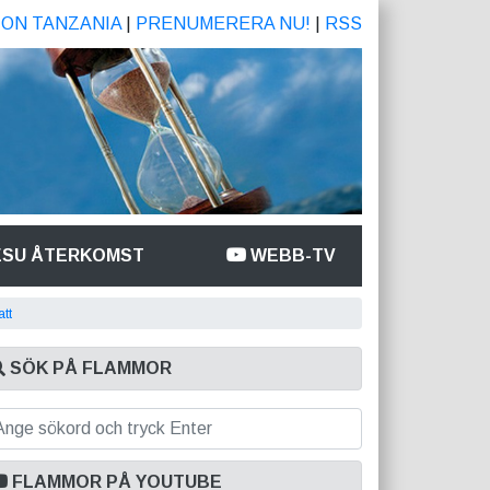
ION TANZANIA
|
PRENUMERERA NU!
|
RSS
ESU ÅTERKOMST
WEBB-TV
tt
SÖK PÅ FLAMMOR
FLAMMOR PÅ YOUTUBE