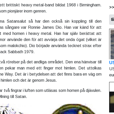
tt brittiskt heavy metal-band bildat 1968 i Birmingham.
>
som pionjärer inom genren.
na Satansalut så har den också sin koppling till den
as sångare var Ronnie James Dio. Han var känd för att
t med hornen i heavy metal. Han har själv berättat att
mor använde den för att avvärja det onda ögat (vilket är
n som malokchio). Dio började använda tecknet strax efter
Black Sabbath 1979.
två rörelser på det andliga området. Den ena hänvisar till
U
sen pekar man med ett finger mot himlen. Det uttolkas
US
 Way. Det är i betydelsen att det finns bara en väg om
eu
l himlen och det är genom Jesus.
r två fingrar i luften som utläsas som hornen på djävulen.
lning till Satan.