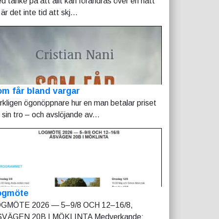
d tanke på att allt kan förändras över en natt
är det inte tid att skj...
m får bland vargar
rkligen ögonöppnare hur en man betalar priset
r sin tro – och avslöjande av...
ogmöte
GMÖTE 2026 — 5–9/8 OCH 12–16/8,
VÄGEN 20B I MÖKLINTA Medverkande: