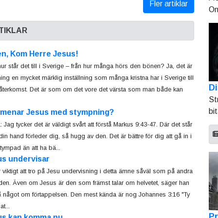
Fler artiklar
On
TIKLAR
n, Kom Herre Jesus!
ur står det till i Sverige – från hur många hörs den bönen? Ja, det är
ning en mycket märklig inställning som många kristna har i Sverige till
Di
återkomst. Det är som om det vore det värsta som man både kan
St
bi
 menar Jesus med stympning?
 Jag tycker det är väldigt svårt att förstå Markus 9:43-47. Där det står
in hand förleder dig, så hugg av den. Det är bättre för dig att gå in i
stympad än att ha bä...
us undervisar
r viktigt att tro på Jesu undervisning i detta ämne såväl som på andra
en. Även om Jesus är den som främst talar om helvetet, säger han
 något om förtappelsen. Den mest kända är nog Johannes 3:16 "Ty
t...
Pr
us kan komma nu