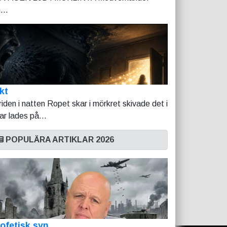
...
kt
riden i natten Ropet skar i mörkret skivade det i
tar lades på...
POPULÄRA ARTIKLAR 2026
ofetisk syn