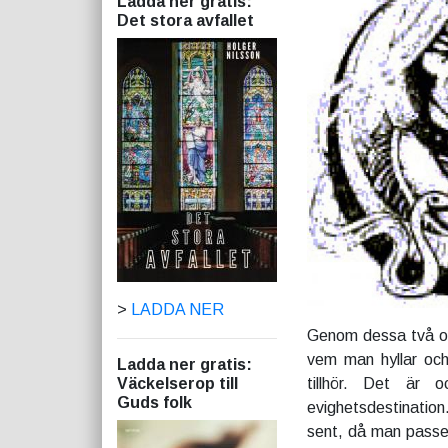
Ladda ner gratis:
Det stora avfallet
>
LADDA NER
Genom dessa två ol
vem man hyllar och
Ladda ner gratis:
Väckelserop till
tillhör. Det är
Guds folk
evighetsdestination
sent, då man passera