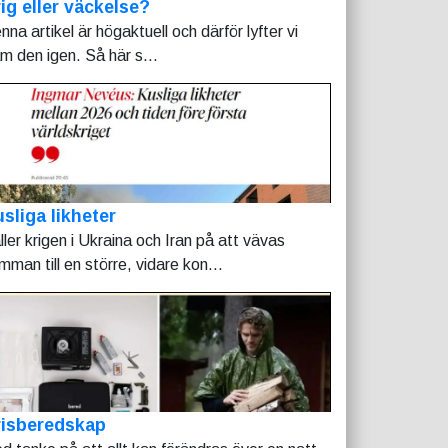
ig eller väckelse?
nna artikel är högaktuell och därför lyfter vi
am den igen. Så här s...
sliga likheter
ller krigen i Ukraina och Iran på att vävas
mman till en större, vidare kon...
risberedskap