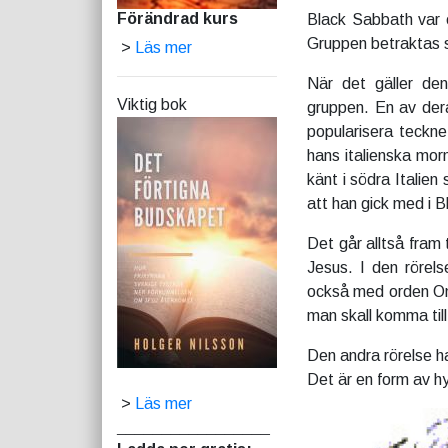
Förändrad kurs
Black Sabbath var e
Gruppen betraktas 
>
Läs mer
När det gäller den
Viktig bok
gruppen. En av der
popularisera teckne
hans italienska mor
känt i södra Italie
att han gick med i 
Det går alltså fram 
Jesus. I den rörel
också med orden One
man skall komma til
Den andra rörelse ha
Det är en form av hyl
>
Läs mer
_________________