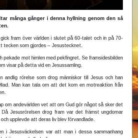
ltar många gånger i denna hyllning genom den så
ten.
ick fram över världen i slutet på 60-talet och in på 70-
ett tecken som gjordes – Jesustecknet.
h pekade mot himlen med pekfingret. Se framsidesbilden
som visar på detta vid en Jesussamling.
n andlig rörelse som drog människor till Jesus och han
yllad. Man kan tala om att det kom en motreaktion från
en.
p om andevärlden vet att om Gud gör något så sker det
. Då Jesusrörelsen drog fram var det främst ungdomar
 och upplevde att deras liv blev förvandlade.
en i Jesusväckelsen var att man i dessa sammanhang