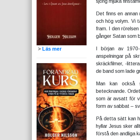
sjöng mjuka finstäm
Det finns en annan 
och hög volym. Vi t
fram. I den rörelsen
gånger Satan som bl
I början av 1970-
>
Läs mer
anspelningar på skr
skräckfilmer, -litt
de band som lade gr
Man kan också s
betecknande. Ordet 
som är avsatt för v
form av sabbat – sva
På detta sätt kan h
hyllar Jesus sker al
förstå den andliga 