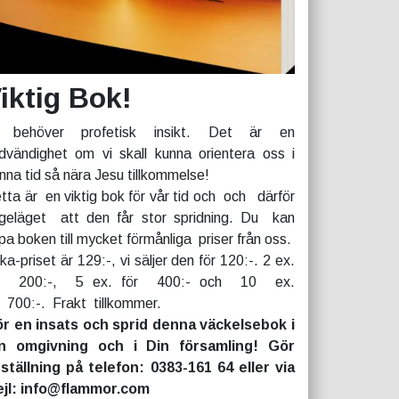
iktig Bok!
 behöver profetisk insikt. Det är en
dvändighet om vi skall kunna orientera oss i
nna tid så nära Jesu tillkommelse!
tta är en viktig bok för vår tid och och därför
geläget att den får stor spridning. Du kan
pa boken till mycket förmånliga priser från oss.
rka-priset är 129:-, vi säljer den för 120:-. 2 ex.
r 200:-, 5 ex. för 400:- och 10 ex.
r 700:-. Frakt tillkommer.
r en insats och sprid denna väckelsebok i
n omgivning och i Din församling! Gör
ställning på telefon: 0383-161 64 eller via
jl: info@flammor.com