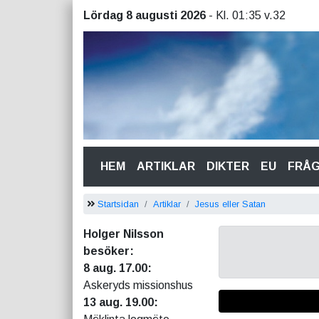
Lördag 8 augusti 2026
- Kl. 01:35 v.32
(CURRENT)
HEM
ARTIKLAR
DIKTER
EU
FRÅ
Startsidan
Artiklar
Jesus eller Satan
Holger Nilsson
besöker:
8 aug. 17.00:
Askeryds missionshus
13 aug. 19.00: