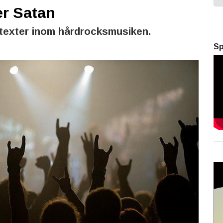
er Satan
i texter inom hårdrocksmusiken.
Sp