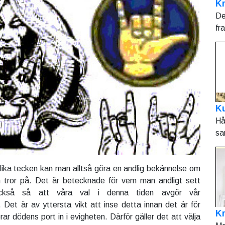
Kr
De
fr
Ku
Hå
sa
ika tecken kan man alltså göra en andlig bekännelse om
 tror på. Det är betecknade för vem man andligt sett
 också så att våra val i denna tiden avgör vår
. Det är av yttersta vikt att inse detta innan det är för
K
r dödens port in i evigheten. Därför gäller det att välja