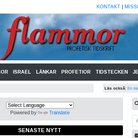
KONTAKT
|
MISS
GOR
ISRAEL
LÄNKAR
PROFETIOR
TIDSTECKEN
J
Läs också:
En ska
Powered by
Translate
SENASTE NYTT