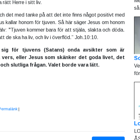
Me
rätt Herre i sitt liv.
så 
och det med tanke på att det inte finns något positivt med
sus kallar honom för tjuven. Så här säger Jesus om honom
älv:
”
Tjuven kommer bara för att stjäla, slakta och döda.
t de ska ha liv, och liv i överflöd.” Joh.10:10.
 sig för tjuvens (Satans) onda avsikter som är
 vers, eller Jesus som skänker det goda livet, det
So
ch slutliga frågan. Valet borde vara lätt.
Ve
fö
Permalänk
|
L
LO
ÅS