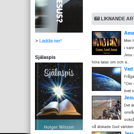
LIKNANDE AR
Ame
>
Ladda ner!
Men h
i san
Jesu 
Själaspis
höra talas om och a...
Vad
Fråga:
"Om d
livet 
Jes
Det ä
områd
också
så älskade Gud världen a
Jes