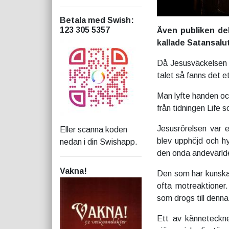
Betala med Swish
:
123 305 5357
Även publiken de
kallade Satansalu
Då Jesusväckelsen g
talet så fanns det 
Man lyfte handen oc
från tidningen Life 
Jesusrörelsen var e
Eller scanna koden
blev upphöjd och h
nedan i din Swishapp.
den onda andevärld
Vakna!
Den som har kunska
ofta motreaktioner
som drogs till denna
Ett av känneteckn