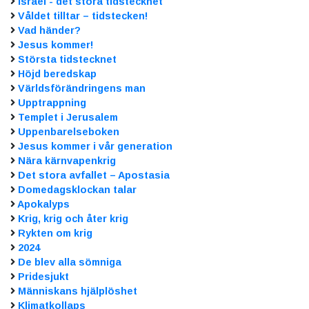
Israel - det stora tidstecknet
Våldet tilltar – tidstecken!
Vad händer?
Jesus kommer!
Största tidstecknet
Höjd beredskap
Världsförändringens man
Upptrappning
Templet i Jerusalem
Uppenbarelseboken
Jesus kommer i vår generation
Nära kärnvapenkrig
Det stora avfallet – Apostasia
Domedagsklockan talar
Apokalyps
Krig, krig och åter krig
Rykten om krig
2024
De blev alla sömniga
Pridesjukt
Människans hjälplöshet
Klimatkollaps