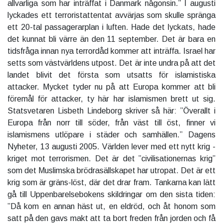
allvarliga som har inträffat i Danmark någonsin.” I augusti
lyckades ett terroristattentat avvärjas som skulle spränga
ett 20-tal passagerarplan i luften. Hade det lyckats, hade
det kunnat bli värre än den 11 september. Det är bara en
tidsfråga innan nya terrordåd kommer att inträffa. Israel har
setts som västvärldens utpost. Det är inte undra på att det
landet blivit det första som utsatts för islamistiska
attacker. Mycket tyder nu på att Europa kommer att bli
föremål för attacker, ty här har islamismen brett ut sig.
Statsvetaren Lisbeth Lindeborg skriver så här: ”Överallt i
Europa från norr till söder, från väst till öst, finner vi
islamismens utlöpare i städer och samhällen.” Dagens
Nyheter, 13 augusti 2005. Världen lever med ett nytt krig -
kriget mot terrorismen. Det är det ”civilisationernas krig”
som det Muslimska brödrasällskapet har utropat. Det är ett
krig som är gräns-löst, där det drar fram. Tankarna kan lätt
gå till Uppenbarelsebokens skildringar om den sista tiden:
”Då kom en annan häst ut, en eldröd, och åt honom som
satt på den gavs makt att ta bort freden från jorden och få