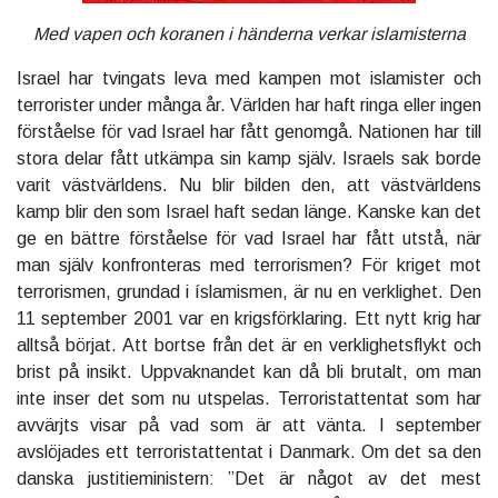
Med vapen och koranen i händerna verkar islamisterna
Israel har tvingats leva med kampen mot islamister och
terrorister under många år. Världen har haft ringa eller ingen
förståelse för vad Israel har fått genomgå. Nationen har till
stora delar fått utkämpa sin kamp själv. Israels sak borde
varit västvärldens. Nu blir bilden den, att västvärldens
kamp blir den som Israel haft sedan länge. Kanske kan det
ge en bättre förståelse för vad Israel har fått utstå, när
man själv konfronteras med terrorismen? För kriget mot
terrorismen, grundad i íslamismen, är nu en verklighet. Den
11 september 2001 var en krigsförklaring. Ett nytt krig har
alltså börjat. Att bortse från det är en verklighetsflykt och
brist på insikt. Uppvaknandet kan då bli brutalt, om man
inte inser det som nu utspelas. Terroristattentat som har
avvärjts visar på vad som är att vänta. I september
avslöjades ett terroristattentat i Danmark. Om det sa den
danska justitieministern: ”Det är något av det mest