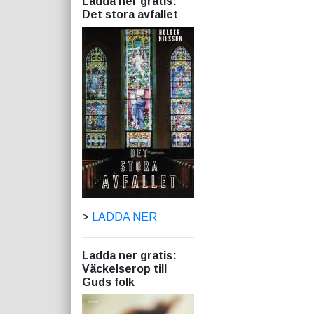
Ladda ner gratis:
Det stora avfallet
>
LADDA NER
Ladda ner gratis:
Väckelserop till
Guds folk