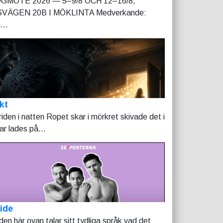
GMÖTE 2026 — 5–9/8 OCH 12–16/8,
VÄGEN 20B I MÖKLINTA Medverkande:
...
kt
riden i natten Ropet skar i mörkret skivade det i
tar lades på...
ide
lden här ovan talar sitt tydliga språk vad det