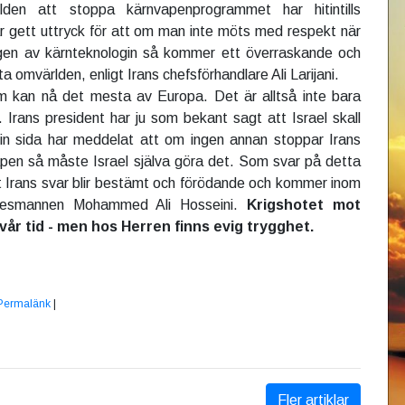
lden att stoppa kärnvapenprogrammet har hitintills
ar gett uttryck för att om man inte möts med respekt när
ingen av kärnteknologin så kommer ett överraskande och
a omvärlden, enligt Irans chefsförhandlare Ali Larijani.
om kan nå det mesta av Europa. Det är alltså inte bara
. Irans president har ju som bekant sagt att Israel skall
sin sida har meddelat att om ingen annan stoppar Irans
apen så måste Israel själva göra det. Som svar på detta
tt Irans svar blir bestämt och förödande och kommer inom
alesmannen Mohammed Ali Hosseini.
Krigshotet mot
 vår tid - men hos Herren finns evig trygghet.
Permalänk
|
Fler artiklar