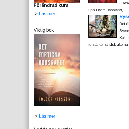
i Hese
Förändrad kurs
upp i norr, Ryssland,...
>
Läs mer
Rys
Det ö
Viktig bok
Svens
Kalin
förstärker stridskrafterna i
>
Läs mer
_________________