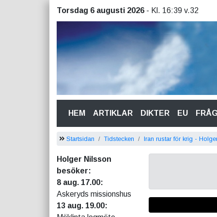
Torsdag 6 augusti 2026
- Kl. 16:39 v.32
(CURRENT)
HEM
ARTIKLAR
DIKTER
EU
FRÅ
Startsidan
Tidstecken
Iran rustar för krig - Holg
Holger Nilsson
besöker:
8 aug. 17.00:
Askeryds missionshus
13 aug. 19.00: