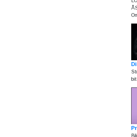
LO
ÅS
On
Di
St
bi
Pr
Bi