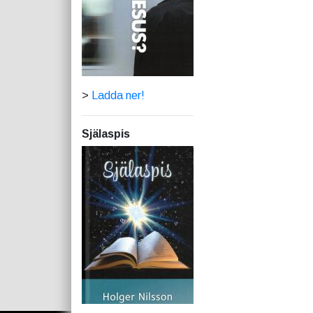
>
Ladda ner!
Själaspis