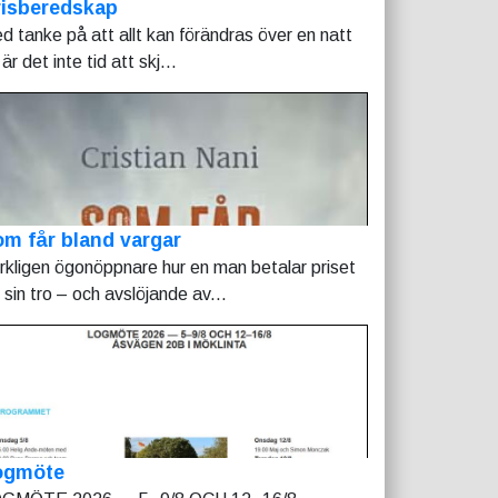
risberedskap
d tanke på att allt kan förändras över en natt
är det inte tid att skj...
m får bland vargar
rkligen ögonöppnare hur en man betalar priset
r sin tro – och avslöjande av...
ogmöte