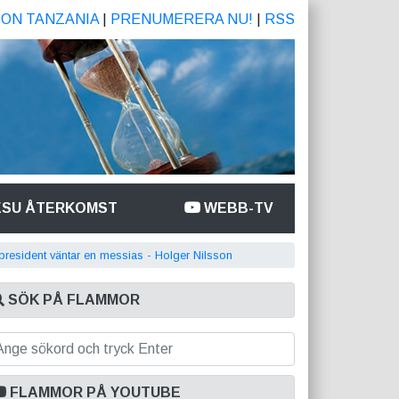
ION TANZANIA
|
PRENUMERERA NU!
|
RSS
ESU ÅTERKOMST
WEBB-TV
 president väntar en messias - Holger Nilsson
SÖK PÅ FLAMMOR
FLAMMOR PÅ YOUTUBE