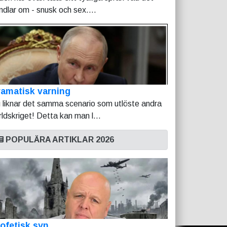
ndlar om - snusk och sex....
amatisk varning
 liknar det samma scenario som utlöste andra
rldskriget! Detta kan man l...
POPULÄRA ARTIKLAR 2026
ofetisk syn