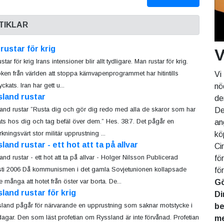
TIKLAR
 rustar för krig
V
ustar för krig Irans intensioner blir allt tydligare. Man rustar för krig.
ken från världen att stoppa kärnvapenprogrammet har hitintills
Vi
ckats. Iran har gett u...
nö
sland rustar
de
and rustar ”Rusta dig och gör dig redo med alla de skaror som har
De
ts hos dig och tag befäl över dem.” Hes. 38:7. Det pågår en
an
kningsvärt stor militär upprustning ...
kö
land rustar - ett hot att ta på allvar
Ci
and rustar - ett hot att ta på allvar - Holger Nilsson Publicerad
fö
ti 2006 Då kommunismen i det gamla Sovjetunionen kollapsade
fö
e många att hotet från öster var borta. De...
Gö
land rustar för krig
Di
sland pågår för närvarande en upprustning som saknar motstycke i
be
dagar. Den som läst profetian om Ryssland är inte förvånad. Profetian
me