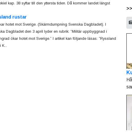
kiel kap. 38 syftar till den yttersta tiden. Då kommer landet längst
>
sland rustar
kar hotet mot Sverige. (Skärmdumpning Svenska Dagbladet). I
ka Dagbladet den 3 april lyder en rubrik: ”Militär uppbyggnad i
ingrad ökar hotet mot Sverige.” I artikel kan följande läsas: ”Ryssland
 K...
Ku
Hå
sa