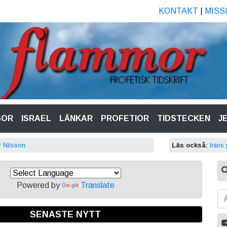
KONTAKT
|
MISS
GOR
ISRAEL
LÄNKAR
PROFETIOR
TIDSTECKEN
J
er Nilsson
Läs också:
Irans
Powered by
Translate
SENASTE NYTT