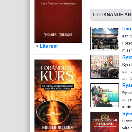
LIKNANDE AR
Iran
Iran r
Försö
>
Läs mer
missly
Rys
Ryssl
samla
anmär
Ryss
Ryssl
augus
trodd
Ryss
I Rys
våra 