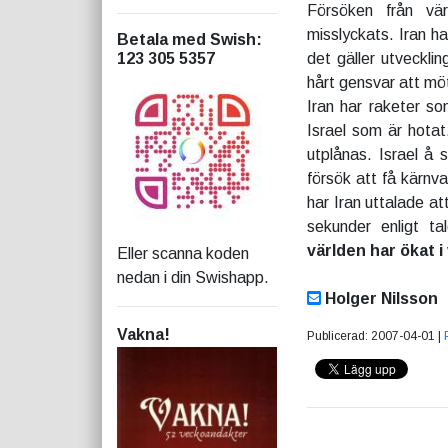
Försöken från vär
misslyckats. Iran h
Betala med Swish
:
123 305 5357
det gäller utveckl
hårt gensvar att möt
Iran har raketer s
Israel som är hotat
utplånas. Israel å 
försök att få kärnv
har Iran uttalade a
sekunder enligt t
världen har ökat i
Eller scanna koden
nedan i din Swishapp.
Holger Nilsson
Vakna!
Publicerad: 2007-04-01 |