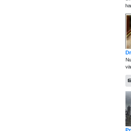
ha
Dr
Nu
vä
Pr