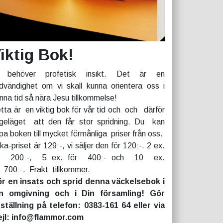
iktig Bok!
 behöver profetisk insikt. Det är en
dvändighet om vi skall kunna orientera oss i
nna tid så nära Jesu tillkommelse!
tta är en viktig bok för vår tid och och därför
geläget att den får stor spridning. Du kan
pa boken till mycket förmånliga priser från oss.
rka-priset är 129:-, vi säljer den för 120:-. 2 ex.
r 200:-, 5 ex. för 400:- och 10 ex.
r 700:-. Frakt tillkommer.
r en insats och sprid denna väckelsebok i
n omgivning och i Din församling! Gör
ställning på telefon: 0383-161 64 eller via
jl: info@flammor.com