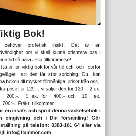
iktig Bok!
 behöver profetisk insikt. Det är en
dvändighet om vi skall kunna orientera oss i
nna tid så nära Jesu tillkommelse!
tta är en viktig bok för vår tid och och därför
geläget att den får stor spridning. Du kan
pa boken till mycket förmånliga priser från oss.
rka-priset är 129:-, vi säljer den för 120:-. 2 ex.
r 200:-, 5 ex. för 400:- och 10 ex.
r 700:-. Frakt tillkommer.
r en insats och sprid denna väckelsebok i
n omgivning och i Din församling! Gör
ställning på telefon: 0383-161 64 eller via
jl: info@flammor.com