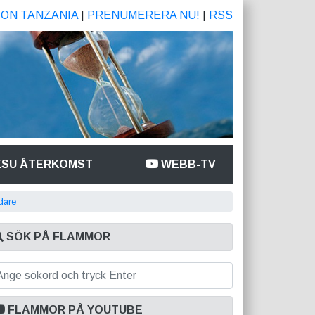
ION TANZANIA
|
PRENUMERERA NU!
|
RSS
ESU ÅTERKOMST
WEBB-TV
dare
SÖK PÅ FLAMMOR
FLAMMOR PÅ YOUTUBE