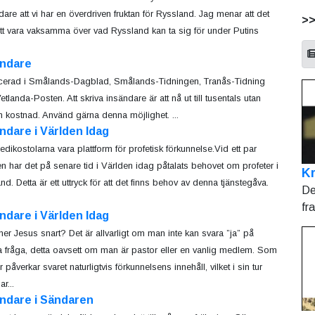
dare att vi har en överdriven fruktan för Ryssland. Jag menar att det
>
att vara vaksamma över vad Ryssland kan ta sig för under Putins
ändare
cerad i Smålands-Dagblad, Smålands-Tidningen, Tranås-Tidning
tlanda-Posten. Att skriva insändare är att nå ut till tusentals utan
 kostnad. Använd gärna denna möjlighet. ...
ndare i Världen Idag
redikostolarna vara plattform för profetisk förkunnelse.Vid ett par
llen har det på senare tid i Världen idag påtalats behovet om profeter i
Kr
and. Detta är ett uttryck för att det finns behov av denna tjänstegåva.
De
fr
ndare i Världen Idag
r Jesus snart? Det är allvarligt om man inte kan svara ”ja” på
 fråga, detta oavsett om man är pastor eller en vanlig medlem. Som
 påverkar svaret naturligtvis förkunnelsens innehåll, vilket i sin tur
r...
ändare i Sändaren