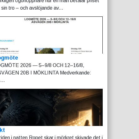
rkligen ögonöppnare hur en man betalar priset
r sin tro – och avslöjande av...
ogmöte
GMÖTE 2026 — 5–9/8 OCH 12–16/8,
VÄGEN 20B I MÖKLINTA Medverkande:
...
kt
riden i natten Ropet skar i mörkret skivade det i