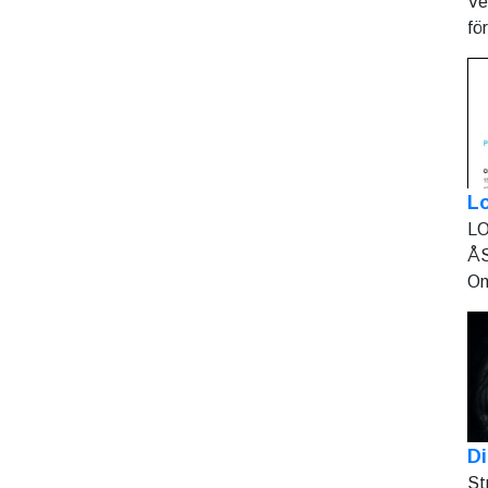
Ve
fö
L
LO
ÅS
On
Di
St