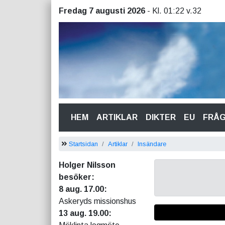
Fredag 7 augusti 2026
- Kl. 01:22 v.32
(CURRENT)
HEM
ARTIKLAR
DIKTER
EU
FRÅ
Startsidan
Artiklar
Insändare
Holger Nilsson
besöker:
8 aug. 17.00:
Askeryds missionshus
13 aug. 19.00: