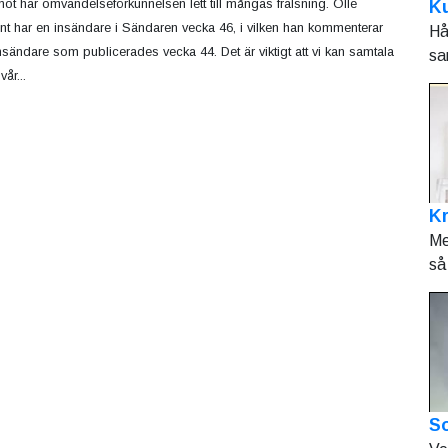
ot har omvändelseförkunnelsen lett till mångas frälsning. Olle
Ku
int har en insändare i Sändaren vecka 46, i vilken han kommenterar
Hå
nsändare som publicerades vecka 44. Det är viktigt att vi kan samtala
sa
år...
K
Me
så 
So