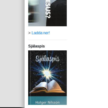
>
Ladda ner!
Själaspis