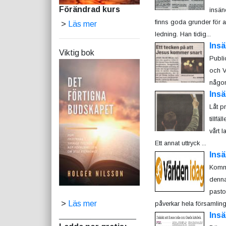
Förändrad kurs
insän
finns goda grunder för 
>
Läs mer
ledning. Han tidig...
Ins
Viktig bok
Publi
och Ve
någon
Insä
Låt p
tillfä
vårt l
Ett annat uttryck ...
Insä
Komme
denna
pastor
>
Läs mer
påverkar hela församlinga
Ins
_________________