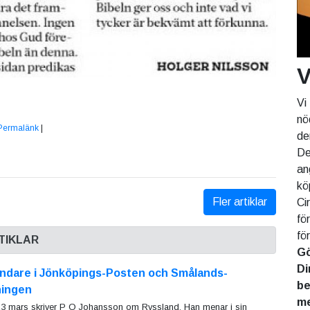
V
Vi
nö
Permalänk
|
de
De
an
kö
Fler artiklar
Ci
fö
fö
TIKLAR
Gö
Di
ändare i Jönköpings-Posten och Smålands-
be
ningen
me
3 mars skriver P O Johansson om Ryssland. Han menar i sin