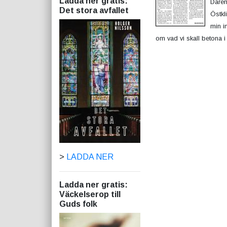
Ladda ner gratis:
Därem
Det stora avfallet
Östkl
min i
om vad vi skall betona i v
>
LADDA NER
Ladda ner gratis:
Väckelserop till
Guds folk