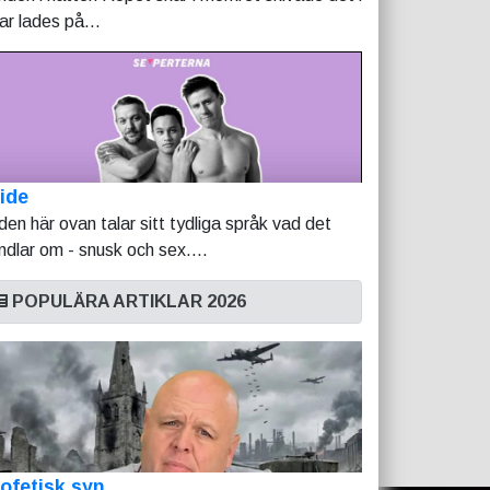
tar lades på...
ide
lden här ovan talar sitt tydliga språk vad det
ndlar om - snusk och sex....
POPULÄRA ARTIKLAR 2026
ofetisk syn