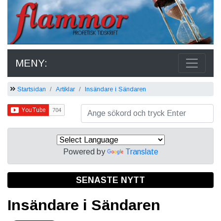
MENY:
Startsidan
Artiklar
Insändare i Sändaren
Powered by
Translate
SENASTE NYTT
Insändare i Sändaren