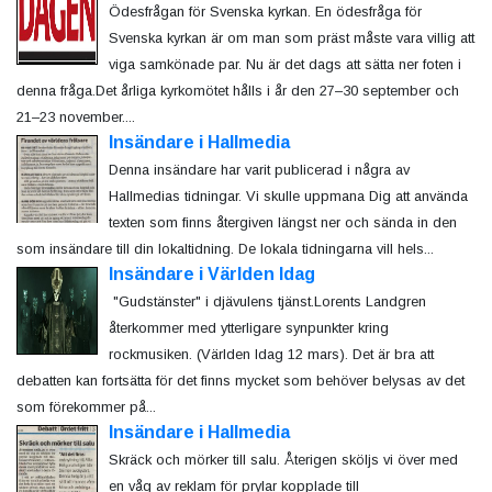
Ödesfrågan för Svenska kyrkan. En ödesfråga för
Svenska kyrkan är om man som präst måste vara villig att
viga samkönade par. Nu är det dags att sätta ner foten i
denna fråga.Det årliga kyrkomötet hålls i år den 27–30 september och
21–23 november....
Insändare i Hallmedia
Denna insändare har varit publicerad i några av
Hallmedias tidningar. Vi skulle uppmana Dig att använda
texten som finns återgiven längst ner och sända in den
som insändare till din lokaltidning. De lokala tidningarna vill hels...
Insändare i Världen Idag
"Gudstänster" i djävulens tjänst.Lorents Landgren
återkommer med ytterligare synpunkter kring
rockmusiken. (Världen Idag 12 mars). Det är bra att
debatten kan fortsätta för det finns mycket som behöver belysas av det
som förekommer på...
Insändare i Hallmedia
Skräck och mörker till salu. Återigen sköljs vi över med
en våg av reklam för prylar kopplade till