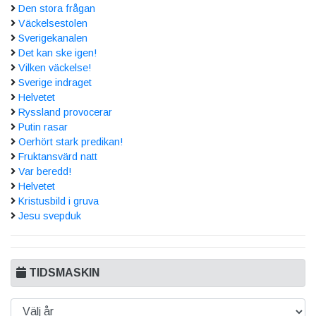
Den stora frågan
Väckelsestolen
Sverigekanalen
Det kan ske igen!
Vilken väckelse!
Sverige indraget
Helvetet
Ryssland provocerar
Putin rasar
Oerhört stark predikan!
Fruktansvärd natt
Var beredd!
Helvetet
Kristusbild i gruva
Jesu svepduk
TIDSMASKIN