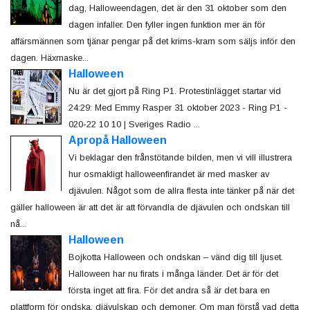
dag, Halloweendagen, det är den 31 oktober som den
dagen infaller. Den fyller ingen funktion mer än för
affärsmännen som tjänar pengar på det krims-kram som säljs inför den
dagen. Häxmaske...
Halloween
Nu är det gjort på Ring P1. Protestinlägget startar vid
24:29: Med Emmy Rasper 31 oktober 2023 - Ring P1 -
020-22 10 10 | Sveriges Radio ...
Apropå Halloween
Vi beklagar den frånstötande bilden, men vi vill illustrera
hur osmakligt halloweenfirandet är med masker av
djävulen. Något som de allra flesta inte tänker på när det
gäller halloween är att det är att förvandla de djävulen och ondskan till
nå...
Halloween
Bojkotta Halloween och ondskan – vänd dig till ljuset.
Halloween har nu firats i många länder. Det är för det
första inget att fira. För det andra så är det bara en
plattform för ondska, djävulskap och demoner. Om man förstå vad detta