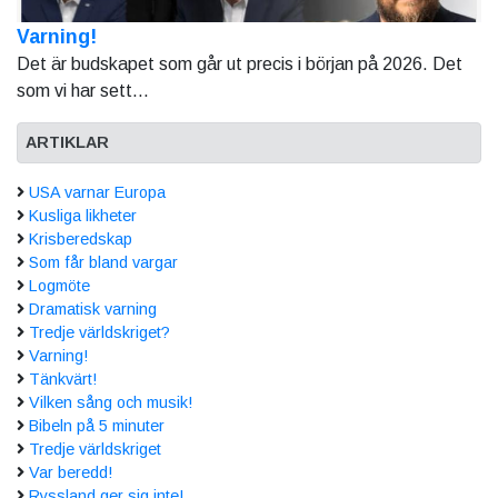
Varning!
Det är budskapet som går ut precis i början på 2026. Det
som vi har sett...
ARTIKLAR
USA varnar Europa
Kusliga likheter
Krisberedskap
Som får bland vargar
Logmöte
Dramatisk varning
Tredje världskriget?
Varning!
Tänkvärt!
Vilken sång och musik!
Bibeln på 5 minuter
Tredje världskriget
Var beredd!
Ryssland ger sig inte!