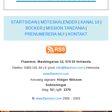
STARTSIDAN
|
MÖTESKALENDER
|
KANAL 10
|
BÖCKER
|
MISSION TANZANIA
|
PRENUMERERA NU!
|
KONTAKT
Flammor, Maskingatan 13, 574 33 Vetlanda
Telefon: 0383-161 64 | E-post:
info@flammor.com
| Hemsida:
www.flammor.com
Ansvarig utgivare:
Holger Nilsson
Sidvisningar
Idag:
52
| Igår:
1370
©
www.flammor.com
2002 - 2026