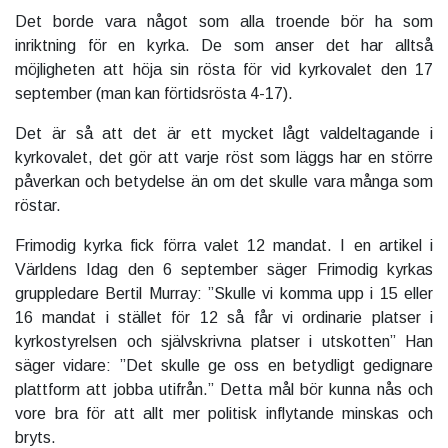
Det borde vara något som alla troende bör ha som
inriktning för en kyrka. De som anser det har alltså
möjligheten att höja sin rösta för vid kyrkovalet den 17
september (man kan förtidsrösta 4-17).
Det är så att det är ett mycket lågt valdeltagande i
kyrkovalet, det gör att varje röst som läggs har en större
påverkan och betydelse än om det skulle vara många som
röstar.
Frimodig kyrka fick förra valet 12 mandat. I en artikel i
Världens Idag den 6 september säger Frimodig kyrkas
gruppledare Bertil Murray: ”Skulle vi komma upp i 15 eller
16 mandat i stället för 12 så får vi ordinarie platser i
kyrkostyrelsen och självskrivna platser i utskotten” Han
säger vidare: ”Det skulle ge oss en betydligt gedignare
plattform att jobba utifrån.” Detta mål bör kunna nås och
vore bra för att allt mer politisk inflytande minskas och
bryts.