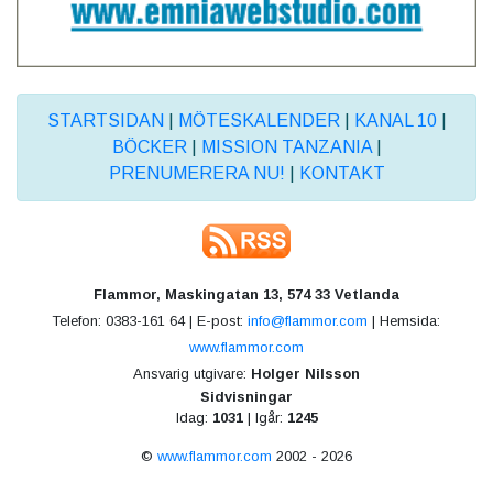
STARTSIDAN
|
MÖTESKALENDER
|
KANAL 10
|
BÖCKER
|
MISSION TANZANIA
|
PRENUMERERA NU!
|
KONTAKT
Flammor, Maskingatan 13, 574 33 Vetlanda
Telefon: 0383-161 64 | E-post:
info@flammor.com
| Hemsida:
www.flammor.com
Ansvarig utgivare:
Holger Nilsson
Sidvisningar
Idag:
1031
| Igår:
1245
©
www.flammor.com
2002 - 2026