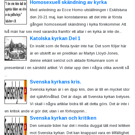
Homosexuell skändning av kyrka
Med anledning av Ecce Homo-utställningen i Eskilstuna
den 20-21 maj, kan konstatareras att det inte är första
gången homosexuell skändning i kyrka förekommer. Att
två män har sex med varandra framför ett altar i en kyrka är inte de...
Katolska kyrkan Del 1
En insikt som de flesta tyvärr inte har. Det som följer här
är en utskrift av en predikan av Martyn Lloyd-Jones,
denne erkänt seriöst och aktade förkunnare som vi
presenterat i en särskild artikel. Vi delar upp den i några olika avsnitt så
...
Svenska kyrkans kris.
Svenska kyrkan är i en djup kris, den är till en mycket stor
del självförvållad. Det är dags att Svenska kyrkan belyses.
Vi skall i några artiklar bidra till att detta görs. Det är inte i
en kritisk ande vi gör det, utan i en förhoppnin...
Svenska kyrkan och kritiken
Den senaste tiden har det i media duggat tätt med kritiken
mot Svenska kyrkan. Det kan knappast vara en tillfällighet.