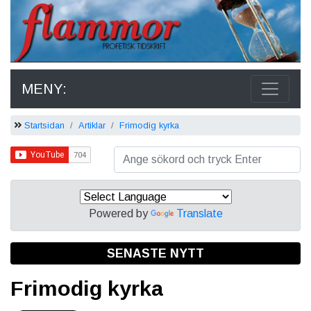
MENY:
Startsidan
Artiklar
Frimodig kyrka
Powered by
Translate
SENASTE NYTT
Frimodig kyrka