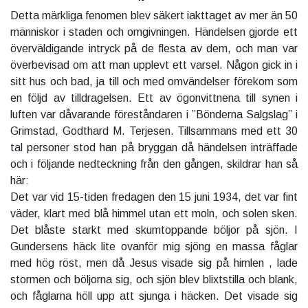
Detta märkliga fenomen blev säkert iakttaget av mer än 50
människor i staden och omgivningen. Händelsen gjorde ett
överväldigande intryck på de flesta av dem, och man var
överbevisad om att man upplevt ett varsel. Någon gick in i
sitt hus och bad, ja till och med omvändelser förekom som
en följd av tilldragelsen. Ett av ögonvittnena till synen i
luften var dåvarande föreståndaren i ”Bönderna Salgslag” i
Grimstad, Godthard M. Terjesen. Tillsammans med ett 30
tal personer stod han på bryggan då händelsen inträffade
och i följande nedteckning från den gången, skildrar han så
här:
Det var vid 15-tiden fredagen den 15 juni 1934, det var fint
väder, klart med blå himmel utan ett moln, och solen sken.
Det blåste starkt med skumtoppande böljor på sjön. I
Gundersens häck lite ovanför mig sjöng en massa fåglar
med hög röst, men då Jesus visade sig på himlen , lade
stormen och böljorna sig, och sjön blev blixtstilla och blank,
och fåglarna höll upp att sjunga i häcken. Det visade sig