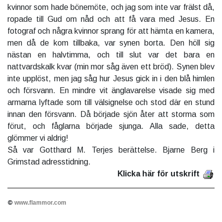
kvinnor som hade bönemöte, och jag som inte var frälst då,
ropade till Gud om nåd och att få vara med Jesus. En
fotograf och några kvinnor sprang för att hämta en kamera,
men då de kom tillbaka, var synen borta. Den höll sig
nästan en halvtimma, och till slut var det bara en
nattvardskalk kvar (min mor såg även ett bröd). Synen blev
inte upplöst, men jag såg hur Jesus gick in i den blå himlen
och försvann. En mindre vit änglavarelse visade sig med
armarna lyftade som till välsignelse och stod där en stund
innan den försvann. Då började sjön åter att storma som
förut, och fåglarna började sjunga. Alla sade, detta
glömmer vi aldrig!
Så var Gotthard M. Terjes berättelse. Bjarne Berg i
Grimstad adresstidning.
Klicka här för utskrift
©
www.flammor.com