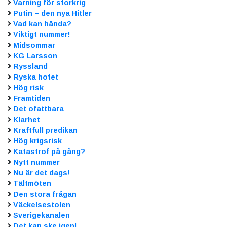
Varning för storkrig
Putin – den nya Hitler
Vad kan hända?
Viktigt nummer!
Midsommar
KG Larsson
Ryssland
Ryska hotet
Hög risk
Framtiden
Det ofattbara
Klarhet
Kraftfull predikan
Hög krigsrisk
Katastrof på gång?
Nytt nummer
Nu är det dags!
Tältmöten
Den stora frågan
Väckelsestolen
Sverigekanalen
Det kan ske igen!