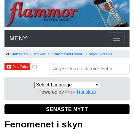
MENY:
Startsidan
Artiklar
Fenomenet i skyn - Holger Nilsson
Powered by
Translate
SENASTE NYTT
Fenomenet i skyn