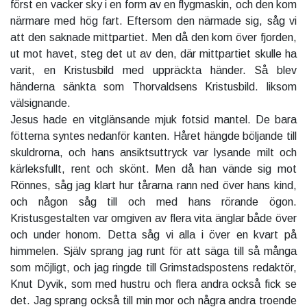
först en vacker sky i en form av en flygmaskin, och den kom
närmare med hög fart. Eftersom den närmade sig, såg vi
att den saknade mittpartiet. Men då den kom över fjorden,
ut mot havet, steg det ut av den, där mittpartiet skulle ha
varit, en Kristusbild med uppräckta händer. Så blev
händerna sänkta som Thorvaldsens Kristusbild. liksom
välsignande.
Jesus hade en vitglänsande mjuk fotsid mantel. De bara
fötterna syntes nedanför kanten. Håret hängde böljande till
skuldrorna, och hans ansiktsuttryck var lysande milt och
kärleksfullt, rent och skönt. Men då han vände sig mot
Rönnes, såg jag klart hur tårarna rann ned över hans kind,
och någon såg till och med hans rörande ögon.
Kristusgestalten var omgiven av flera vita änglar både över
och under honom. Detta såg vi alla i över en kvart på
himmelen. Själv sprang jag runt för att säga till så många
som möjligt, och jag ringde till Grimstadspostens redaktör,
Knut Dyvik, som med hustru och flera andra också fick se
det. Jag sprang också till min mor och några andra troende