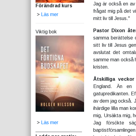
Jag är också en av
Förändrad kurs
frågat mig på det vi
>
Läs mer
mitt liv till Jesus."
Pastor Dixon åte
Viktig bok
samma berättelse o
sitt liv till Jesus
avslutat det omta
samme man också had
kristen.
Åtskilliga vecko
England. Än en 
gatupredikanten. Ef
av dem jag också. Ja
ihärdige lilla man k
mig, Ursäkta mig, he
>
Läs mer
Jag försökte sä
_________________
baptistförsamlingen