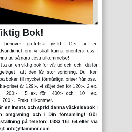
iktig Bok!
 behöver profetisk insikt. Det är en
dvändighet om vi skall kunna orientera oss i
nna tid så nära Jesu tillkommelse!
tta är en viktig bok för vår tid och och därför
geläget att den får stor spridning. Du kan
pa boken till mycket förmånliga priser från oss.
rka-priset är 129:-, vi säljer den för 120:-. 2 ex.
r 200:-, 5 ex. för 400:- och 10 ex.
r 700:-. Frakt tillkommer.
r en insats och sprid denna väckelsebok i
n omgivning och i Din församling! Gör
ställning på telefon: 0383-161 64 eller via
jl: info@flammor.com