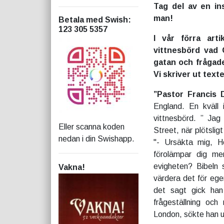
Tag del av en in
man!
Betala med Swish
:
123 305 5357
I vår förra art
vittnesbörd vad
gatan och frågade
Vi skriver ut text
”Pastor Francis 
England. En kväll
vittnesbörd. ” Jag
Eller scanna koden
Street, när plötsli
nedan i din Swishapp.
"- Ursäkta mig, H
förolämpar dig men
evigheten? Bibeln s
Vakna!
värdera det för ege
det sagt gick han
frågeställning oc
London, sökte han u