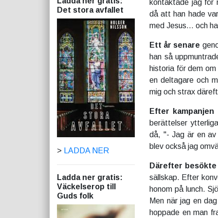
Ladda ner gratis:
kontaktade jag för
Det stora avfallet
då att han hade vari
med Jesus… och han 
Ett år senare
geno
han så uppmuntrade
historia för dem om
en deltagare och mi
mig och strax däreft
Efter kampanjen 
berättelser ytterli
då, "- Jag är en a
blev också jag omv
>
LADDA NER
Därefter besökte
Ladda ner gratis:
sällskap. Efter kon
Väckelserop till
honom på lunch. Sjö
Guds folk
Men när jag en dag 
hoppade en man fra