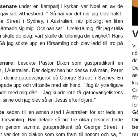
 senare
under en kampanj i kyrkan var Noel en av de
v sitt vittnesbörd. ” Så här var det när jag blev frälst.
 Street i Sydney, i Australien, när plötsligt en liten
ärmade sig mig. Och han sa: - Ursäkta mig, får jag ställa
V
skulle dö idag, vart skulle du tillbringa din evighet? Hans
Så jag sökte upp en församling och blev ledd till tro på
Vi
nö
de
enare
, besökte Pastor Dixon som gästpredikant en
De
de, i Australien. Där delgav han hur dessa två män, Peter
an
t denne gatuevangelist på George Street, i Sydney. En
kö
pade upp och viftande med sin hand. ”Jag är ytterligare
Ci
e med mig där! - Jag kunde inte få gatuevangelistens
fö
h sinne och jag blev så en Jesus efterföljare."
fö
Gö
te
sedan till en annan stad i Australien för att leda en
Di
 församling. Han delade så hur tre olika personer hade
be
ium genom samma gatupredikant på George Street, i
me
t var det en diakon som kom fram till honom och sa, "-