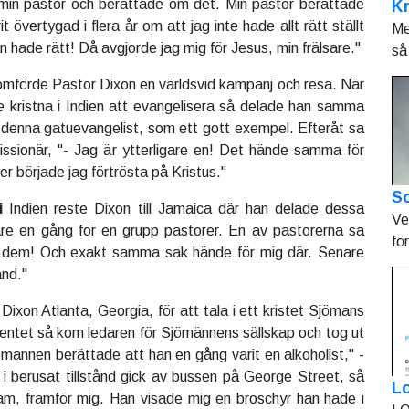
 min pastor och berättade om det. Min pastor berättade
K
t övertygad i flera år om att jag inte hade allt rätt ställt
Me
hade rätt! Då avgjorde jag mig för Jesus, min frälsare."
så 
mförde Pastor Dixon en världsvid kampanj och resa. När
 kristna i Indien att evangelisera så delade han samma
 denna gatuevangelist, som ett gott exempel. Efteråt sa
ssionär, "- Jag är ytterligare en! Det hände samma för
er började jag förtrösta på Kristus."
So
i
Indien reste Dixon till Jamaica där han delade dessa
Ve
gare en gång för en grupp pastorer. En av pastorerna sa
fö
v dem! Och exakt samma sak hände för mig där. Senare
änd."
Dixon Atlanta, Georgia, för att tala i ett kristet Sjömans
ventet så kom ledaren för Sjömännens sällskap och tog ut
mannen berättade att han en gång varit en alkoholist," -
i berusat tillstånd gick av bussen på George Street, så
L
m, framför mig. Han visade mig en broschyr han hade i