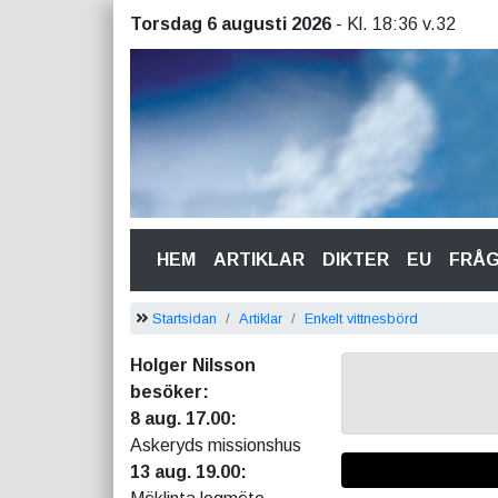
Torsdag 6 augusti 2026
- Kl. 18:36 v.32
(CURRENT)
HEM
ARTIKLAR
DIKTER
EU
FRÅ
Startsidan
Artiklar
Enkelt vittnesbörd
Holger Nilsson
besöker:
8 aug. 17.00:
Askeryds missionshus
13 aug. 19.00: