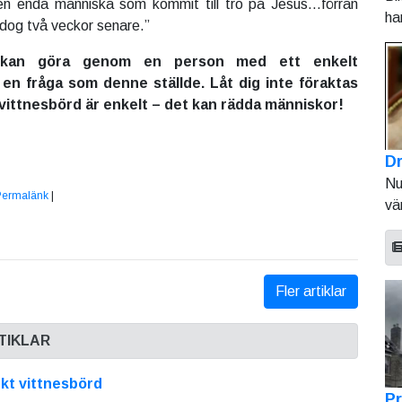
 en enda människa som kommit till tro på Jesus…förrän
ha
 dog två veckor senare.”
kan göra genom en person med ett enkelt
r en fråga som denne ställde. Låt dig inte föraktas
 vittnesbörd är enkelt – det kan rädda människor!
Dr
Nu
Permalänk
|
vä
Fler artiklar
TIKLAR
kt vittnesbörd
Pr