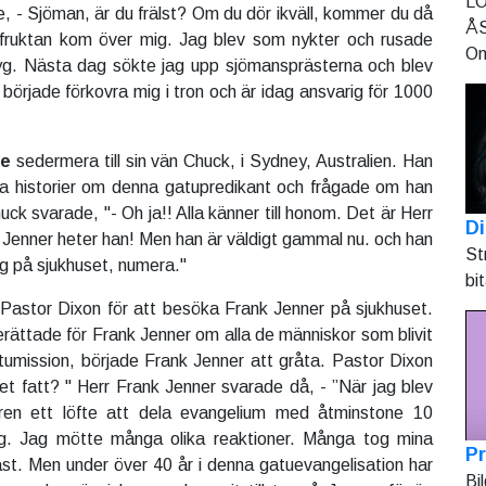
LO
e, - Sjöman, är du frälst? Om du dör ikväll, kommer du då
ÅS
dsfruktan kom över mig. Jag blev som nykter och rusade
On
fartyg. Nästa dag sökte jag upp sjömansprästerna och blev
ag började förkovra mig i tron och är idag ansvarig för 1000
te
sedermera till sin vän Chuck, i Sydney, Australien. Han
sa historier om denna gatupredikant och frågade om han
uck svarade, "- Oh ja!! Alla känner till honom. Det är Herr
Di
 Jenner heter han! Men han är väldigt gammal nu. och han
St
äng på sjukhuset, numera."
bi
Pastor Dixon för att besöka Frank Jenner på sjukhuset.
rättade för Frank Jenner om alla de människor som blivit
umission, började Frank Jenner att gråta. Pastor Dixon
det fatt? " Herr Frank Jenner svarade då, - ”När jag blev
rren ett löfte att dela evangelium med åtminstone 10
g. Jag mötte många olika reaktioner. Många tog mina
Pr
gast. Men under över 40 år i denna gatuevangelisation har
Bi