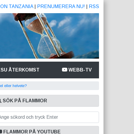
ION TANZANIA
|
PRENUMERERA NU!
|
RSS
ESU ÅTERKOMST
WEBB-TV
l eller helvete?
SÖK PÅ FLAMMOR
FLAMMOR PÅ YOUTUBE