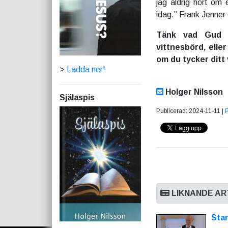
jag aldrig hört om
idag.” Frank Jenner
Tänk vad Gud 
vittnesbörd, elle
om du tycker ditt
>
Ladda ner!
Holger Nilsson
Själaspis
Publicerad: 2024-11-11 |
LIKNANDE AR
Star