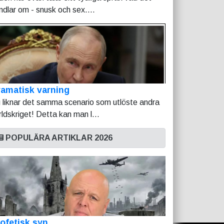
ndlar om - snusk och sex....
amatisk varning
 liknar det samma scenario som utlöste andra
rldskriget! Detta kan man l...
POPULÄRA ARTIKLAR 2026
ofetisk syn