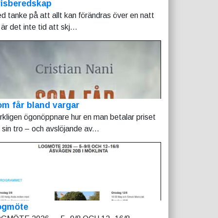
risberedskap
d tanke på att allt kan förändras över en natt
är det inte tid att skj...
m får bland vargar
rkligen ögonöppnare hur en man betalar priset
r sin tro – och avslöjande av...
ogmöte