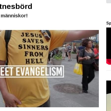
ttnesbörd
 människor!
Sp