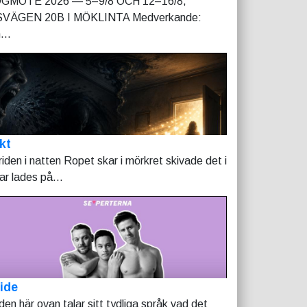
GMÖTE 2026 — 5–9/8 OCH 12–16/8,
VÄGEN 20B I MÖKLINTA Medverkande:
...
kt
riden i natten Ropet skar i mörkret skivade det i
tar lades på...
ide
lden här ovan talar sitt tydliga språk vad det