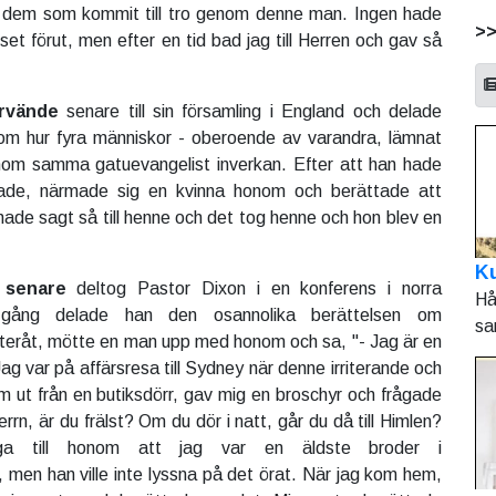
 dem som kommit till tro genom denne man. Ingen hade
>
set förut, men efter en tid bad jag till Herren och gav så
rvände
senare till sin församling i England och delade
m hur fyra människor - oberoende av varandra, lämnat
 genom samma gatuevangelist inverkan. Efter att han hade
lade, närmade sig en kvinna honom och berättade att
e sagt så till henne och det tog henne och hon blev en
Ku
r senare
deltog Pastor Dixon i en konferens i norra
Hå
gång delade han den osannolika berättelsen om
sa
teråt, mötte en man upp med honom och sa, "- Jag är en
g var på affärsresa till Sydney när denne irriterande och
om ut från en butiksdörr, gav mig en broschyr och frågade
rrn, är du frälst? Om du dör i natt, går du då till Himlen?
ga till honom att jag var en äldste broder i
, men han ville inte lyssna på det örat. När jag kom hem,