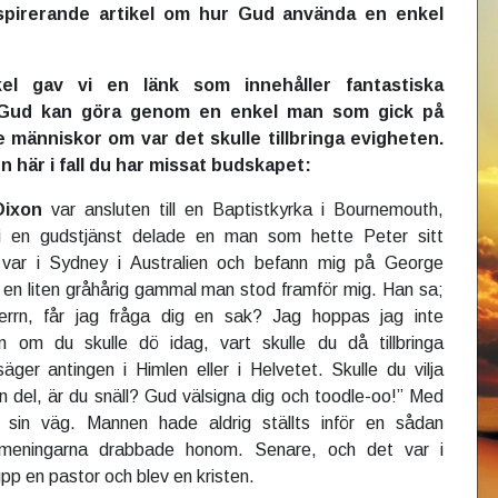
spirerande artikel om hur Gud använda en enkel
ikel gav vi en länk som innehåller fantastiska
 Gud kan göra genom en enkel man som gick på
 människor om var det skulle tillbringa evigheten.
en här i fall du har missat budskapet:
Dixon
var ansluten till en Baptistkyrka i Bournemouth,
 i en gudstjänst delade en man som hette Peter sitt
 var i Sydney i Australien och befann mig på George
gt en liten gråhårig gammal man stod framför mig. Han sa;
errn, får jag fråga dig en sak? Jag hoppas jag inte
 om du skulle dö idag, vart skulle du då tillbringa
äger antingen i Himlen eller i Helvetet. Skulle du vilja
n del, är du snäll? Gud välsigna dig och toodle-oo!” Med
 sin väg. Mannen hade aldrig ställts inför en sådan
h meningarna drabbade honom. Senare, och det var i
pp en pastor och blev en kristen.