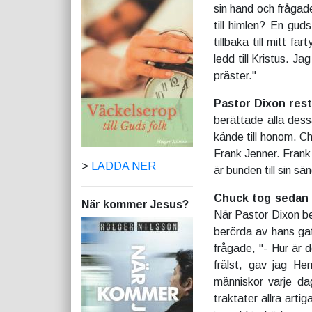
sin hand och frågad
till himlen? En gu
tillbaka till mitt 
ledd till Kristus. J
präster."
Pastor Dixon res
berättade alla des
kände till honom. Ch
Frank Jenner. Frank
>
LADDA NER
är bunden till sin s
Chuck tog sedan
När kommer Jesus?
När Pastor Dixon be
berörda av hans gat
frågade, "- Hur är 
frälst, gav jag He
människor varje da
traktater allra arti