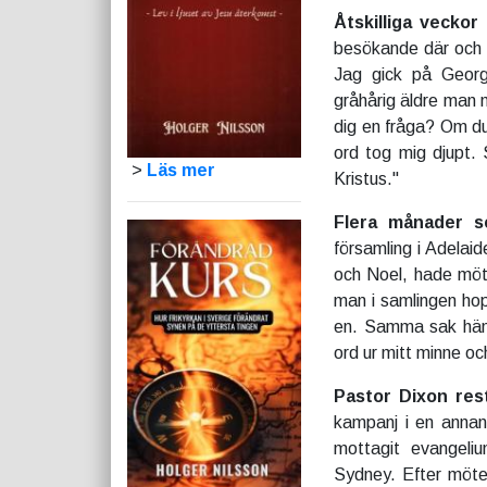
Åtskilliga veckor
besökande där och ga
Jag gick på George
gråhårig äldre man n
dig en fråga? Om du 
ord tog mig djupt. 
>
Läs mer
Kristus."
Flera månader s
församling i Adelai
och Noel, hade möt
man i samlingen hop
en. Samma sak händ
ord ur mitt minne oc
Pastor Dixon res
kampanj i en annan
mottagit evangel
Sydney. Efter möte