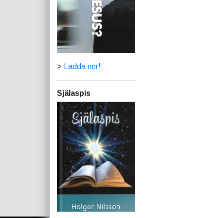
>
Ladda ner!
Själaspis