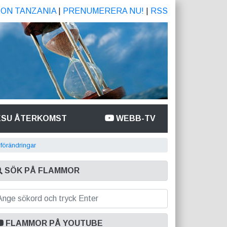
ION TANZANIA
|
PRENUMERERA NU!
|
RSS
ESU ÅTERKOMST
WEBB-TV
 förändringar
SÖK PÅ FLAMMOR
FLAMMOR PÅ YOUTUBE