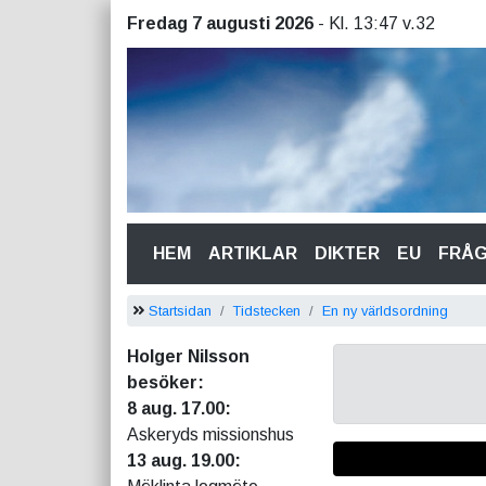
Fredag 7 augusti 2026
- Kl. 13:47 v.32
(CURRENT)
HEM
ARTIKLAR
DIKTER
EU
FRÅ
Startsidan
Tidstecken
En ny världsordning
Holger Nilsson
besöker:
8 aug. 17.00:
Askeryds missionshus
13 aug. 19.00: