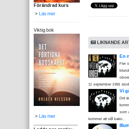
Förändrad kurs
>
Läs mer
Viktig bok
LIKNANDE AR
En 
Fler o
blund
obser
11 september 1991 stod 
Vi g
Det är
komme
som a
>
Läs mer
kommer att stå bako...
_________________
Illu