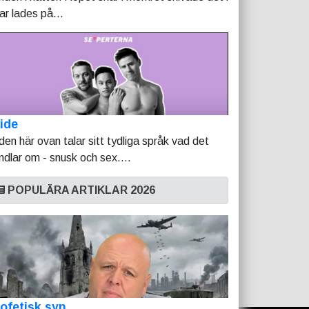
tar lades på...
ide
lden här ovan talar sitt tydliga språk vad det
ndlar om - snusk och sex....
POPULÄRA ARTIKLAR 2026
ofetisk syn