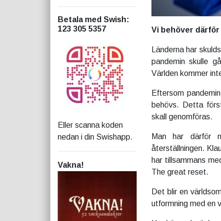
Betala med Swish
:
123 305 5357
Vi behöver därför
Länderna har skuldsa
pandemin skulle gå 
Världen kommer inte 
Eftersom pandemin s
behövs. Detta förs
skall genomföras.
Eller scanna koden
Man har därför 
nedan i din Swishapp.
återställningen. Kl
har tillsammans med
Vakna!
The great reset.
Det blir en världsom
utformning med en v