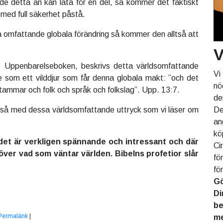
e detta än kan låta för en del, så kommer det faktiskt
i med full säkerhet påstå.
a omfattande globala förändring så kommer den alltså att
.
V
k, Uppenbarelseboken, beskrivs detta världsomfattande
Vi
e som ett vilddjur som får denna globala makt: ”och det
nö
stammar och folk och språk och folkslag”. Upp. 13:7.
de
De
tså med dessa världsomfattande uttryck som vi läser om
an
kö
det är verkligen spännande och intressant och där
Ci
 över vad som väntar världen. Bibelns profetior slår
fö
fö
Gö
Di
be
Permalänk
|
me