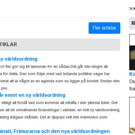
>
Fler artiklar
TIKLAR
ny världsordning
ch fler gör sig till talesmän för en sådan.Det går inte längre att
Kr
a för detta. Den som följer med vad ledande politiker säger har
verat att är något av en agenda som nu ligger på bordet. Redan den
De
pre...
fr
år emot en ny världsordning
 viktigt att förstå vad som kommer att inträffa i den yttersta tiden. Det
r att bli omvälvande förändringar i världen, en helt ny världsordning,
ldrig tidigare skådats. Det är djupast sett inte människor som
minati, Frimurarna och den nya världsordningen