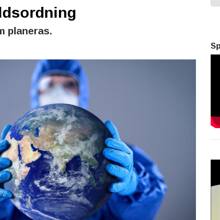
ldsordning
m planeras.
Sp