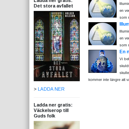
Ladda ner gratis:
Illum
Det stora avfallet
en ve
som m
Illu
Illum
en ve
som m
En 
Vi be
skuld
skull
kommer inte längre att var
>
LADDA NER
Ladda ner gratis:
Väckelserop till
Guds folk