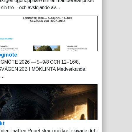
rkligen ögonöppnare hur en man betalar priset
r sin tro – och avslöjande av...
ogmöte
GMÖTE 2026 — 5–9/8 OCH 12–16/8,
VÄGEN 20B I MÖKLINTA Medverkande:
...
kt
riden i natten Ropet skar i mörkret skivade det i