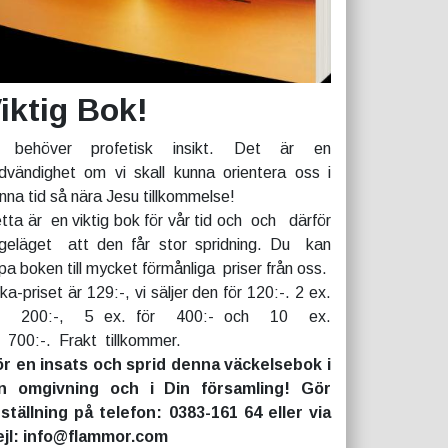
iktig Bok!
 behöver profetisk insikt. Det är en
dvändighet om vi skall kunna orientera oss i
nna tid så nära Jesu tillkommelse!
tta är en viktig bok för vår tid och och därför
geläget att den får stor spridning. Du kan
pa boken till mycket förmånliga priser från oss.
rka-priset är 129:-, vi säljer den för 120:-. 2 ex.
r 200:-, 5 ex. för 400:- och 10 ex.
r 700:-. Frakt tillkommer.
r en insats och sprid denna väckelsebok i
n omgivning och i Din församling! Gör
ställning på telefon: 0383-161 64 eller via
jl: info@flammor.com