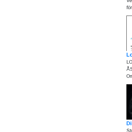
Ve
fö
L
LO
ÅS
On
Di
St