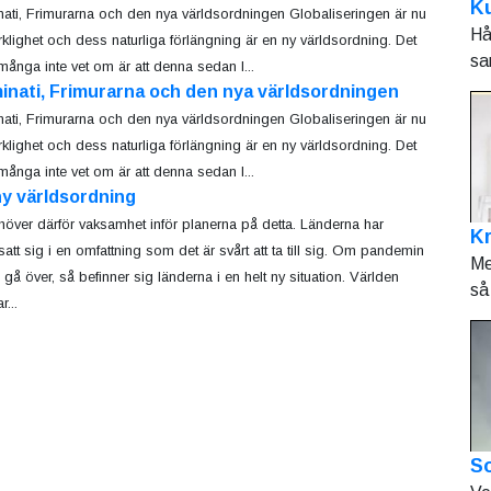
Ku
inati, Frimurarna och den nya världsordningen Globaliseringen är nu
Hå
rklighet och dess naturliga förlängning är en ny världsordning. Det
sa
ånga inte vet om är att denna sedan l...
minati, Frimurarna och den nya världsordningen
inati, Frimurarna och den nya världsordningen Globaliseringen är nu
rklighet och dess naturliga förlängning är en ny världsordning. Det
ånga inte vet om är att denna sedan l...
ny världsordning
höver därför vaksamhet inför planerna på detta. Länderna har
K
satt sig i en omfattning som det är svårt att ta till sig. Om pandemin
Me
e gå över, så befinner sig länderna i en helt ny situation. Världen
så 
...
So