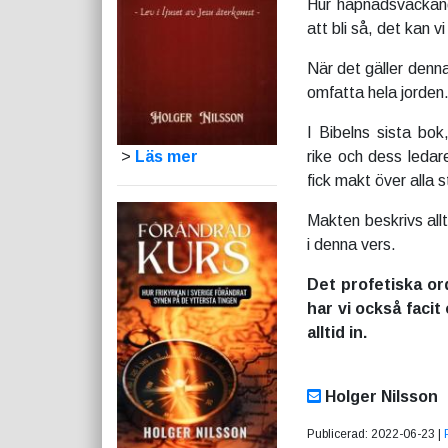
Hur häpnadsväckand
att bli så, det kan v
När det gäller denn
omfatta hela jorden
I Bibelns sista bo
>
Läs mer
rike och dess ledar
fick makt över alla 
Makten beskrivs all
i denna vers.
Det profetiska or
har vi också facit
alltid in.
Holger Nilsson
Publicerad: 2022-06-23 |