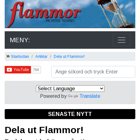
MENY:
Startsidan
Artiklar
Dela ut Flammor!
Powered by
Translate
SENASTE NYTT
Dela ut Flammor!