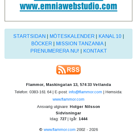
STARTSIDAN
|
MÖTESKALENDER
|
KANAL 10
|
BÖCKER
|
MISSION TANZANIA
|
PRENUMERERA NU!
|
KONTAKT
Flammor, Maskingatan 13, 574 33 Vetlanda
Telefon: 0383-161 64 | E-post:
info@flammor.com
| Hemsida:
www.flammor.com
Ansvarig utgivare:
Holger Nilsson
Sidvisningar
Idag:
727
| Igår:
1444
©
www.flammor.com
2002 - 2026