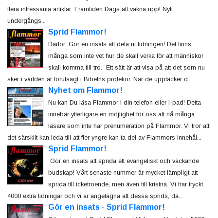
flera intressanta artiklar: Framtiden Dags att vakna upp! Nytt
undergångs...
Sprid Flammor!
Därför: Gör en insats att dela ut tidningen! Det finns
många som inte vet hur de skall verka för att människor
skall komma till tro. Ett sätt är att visa på att det som nu
sker i världen är förutsagt i Bibelns profetior. När de upptäcker d...
Nyhet om Flammor!
Nu kan Du läsa Flammor i din telefon eller I-pad! Detta
innebär ytterligare en möjlighet för oss att nå många
läsare som inte har prenumeration på Flammor. Vi tror att
det särskilt kan leda till att fler yngre kan ta del av Flammors innehål...
Sprid Flammor!
Gör en insats att sprida ett evangeliskt och väckande
budskap! Vårt senaste nummer är mycket lämpligt att
sprida till icketroende, men även till kristna. Vi har tryckt
4000 extra tidningar och vi är angelägna att dessa sprids, dä...
Gör en insats - Sprid Flammor!