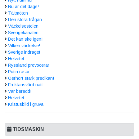
Nytt nummer
Nu är det dags!
Tältmöten
Den stora frågan
Väckelsestolen
Sverigekanalen
Det kan ske igen!
Vilken väckelse!
Sverige indraget
Helvetet
Ryssland provocerar
Putin rasar
Oerhört stark predikan!
Fruktansvärd natt
Var beredd!
Helvetet
Kristusbild i gruva
TIDSMASKIN