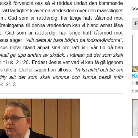
också förvandla oss så vi räddas undan den kommande
>
rättfärdighet kräver en vredesdom över den mänsklighet
m. Gud som är rättfärdig, har länge haft tålamod mot
raningarna till denna vredesdom kan vi bland annat läsa
ft. Gud som är rättfärdig, har länge haft tålamod mot
esus säger:
”Allt detta är bara början på födslovåndorna”.
us riktar bland annat sina ord rätt in i vår tid då han
kall ge upp andan av skräck, i väntan på det som skall
.”
Luk. 21:26. Endast Jesus vet vad vi kan få gå igenom
till sig. Därför säger han till oss:
”Vaka alltid och be om
Ku
dfly allt det som skall komma och kunna bestå inför
Hå
k. 21:3
sa