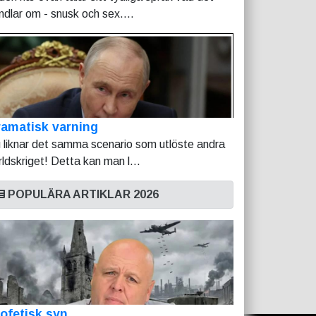
ndlar om - snusk och sex....
amatisk varning
 liknar det samma scenario som utlöste andra
rldskriget! Detta kan man l...
POPULÄRA ARTIKLAR 2026
ofetisk syn