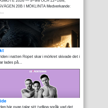
GMÖTE 2026 — 5–9/8 OCH 12–16/8,
VÄGEN 20B I MÖKLINTA Medverkande:
...
kt
riden i natten Ropet skar i mörkret skivade det i
tar lades på...
ide
lden här ovan talar sitt tydliga språk vad det