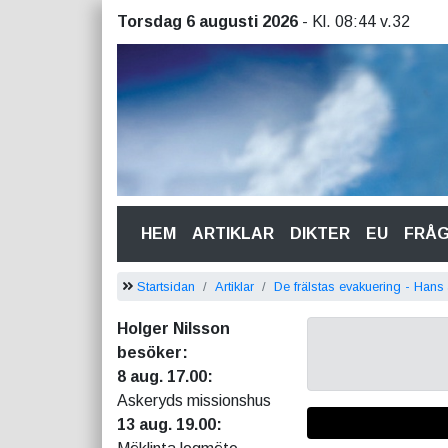
Torsdag 6 augusti 2026
- Kl. 08:44 v.32
(CURRENT)
HEM
ARTIKLAR
DIKTER
EU
FRÅ
Startsidan
Artiklar
De frälstas evakuering - Han
Holger Nilsson
besöker:
8 aug. 17.00:
Askeryds missionshus
13 aug. 19.00: