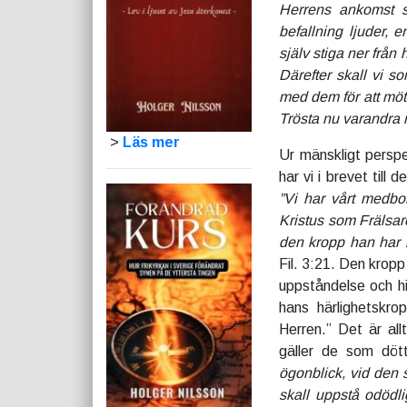
Herrens ankomst s
befallning ljuder,
själv stiga ner från
Därefter skall vi s
med dem för att möta
Trösta nu varandra 
>
Läs mer
Ur mänskligt perspe
har vi i brevet till 
”Vi har vårt medbo
Kristus som Frälsare
den kropp han har i 
Fil. 3:21. Den kropp
uppståndelse och hi
hans härlighetskro
Herren.” Det är al
gäller de som dött
ögonblick, vid den 
skall uppstå odödli