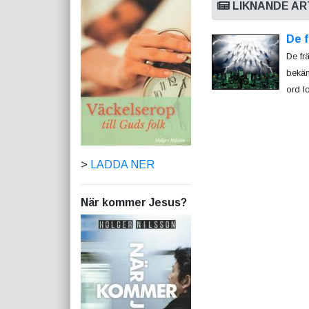
LIKNANDE AR
De f
De fr
bekän
ord lo
>
LADDA NER
När kommer Jesus?