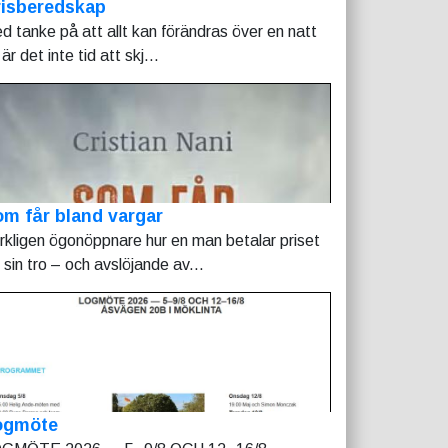
risberedskap
d tanke på att allt kan förändras över en natt
är det inte tid att skj...
m får bland vargar
rkligen ögonöppnare hur en man betalar priset
r sin tro – och avslöjande av...
ogmöte