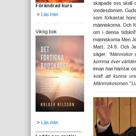
skapade oss skall 
Förändrad kurs
vredesdomen. Guds 
>
Läs mer
som förkastat hono
människorna. Och fö
Viktig bok
om i denna tidskri
människorna Men J
Matt. 24:8. Och Jes
säger:
”Människor s
komma över världen
innan han hämtar oss 
kraft att kunna un
Människosonen.”
Lu
>
Läs mer
_________________