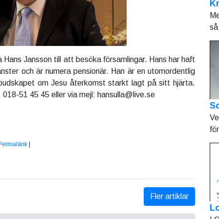
K
Me
så 
 Hans Jansson till att besöka församlingar. Hans har haft
tjänster och är numera pensionär. Han är en utomordentlig
 budskapet om Jesu återkomst starkt lagt på sitt hjärta.
 018-51 45 45 eller via mejl: hansulla@live.se
So
Ve
fö
Permalänk
|
Fler artiklar
L