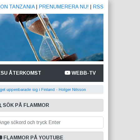
ION TANZANIA
|
PRENUMERERA NU!
|
RSS
ESU ÅTERKOMST
WEBB-TV
gel uppenbarade sig i Finland - Holger Nilsson
SÖK PÅ FLAMMOR
FLAMMOR PÅ YOUTUBE