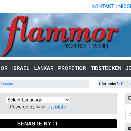
KONTAKT
|
MISS
GOR
ISRAEL
LÄNKAR
PROFETIOR
TIDSTECKEN
J
s Jansson
Läs också:
En än
Powered by
Translate
SENASTE NYTT