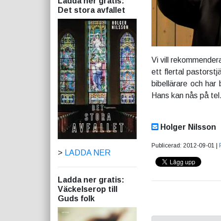
Ladda ner gratis:
Det stora avfallet
Vi vill rekommendera
ett flertal pastors
bibellärare och har
Hans kan nås på tel.
Holger Nilsson
Publicerad: 2012-09-01 |
>
LADDA NER
Ladda ner gratis:
Väckelserop till
Guds folk