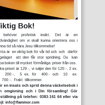
iktig Bok!
 behöver profetisk insikt. Det är en
dvändighet om vi skall kunna orientera oss i
nna tid så nära Jesu tillkommelse!
tta är en viktig bok för vår tid och och därför
geläget att den får stor spridning. Du kan
pa boken till mycket förmånliga priser från oss.
rka-priset är 129:-, vi säljer den för 120:-. 2 ex.
r 200:-, 5 ex. för 400:- och 10 ex.
r 700:-. Frakt tillkommer.
r en insats och sprid denna väckelsebok i
n omgivning och i Din församling! Gör
ställning på telefon: 0383-161 64 eller via
jl: info@flammor.com