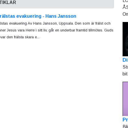
LO
TIKLAR
ÅS
On
rälstas evakuering - Hans Jansson
älstas evakuering Av Hans Jansson, Uppsala. Den som är frälst och
ner Jesus vara Herre i sitt liv, går en underbar framtid tillmötes. Guds
var den frälsta skara e...
Di
St
bi
Pr
Bi