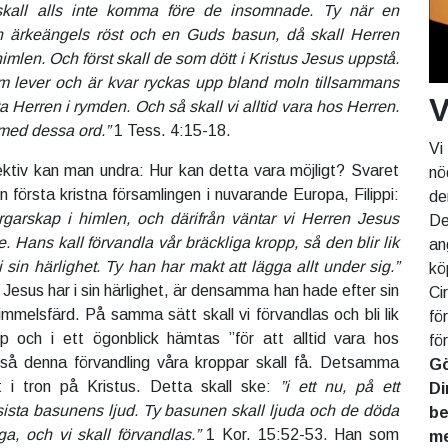
kall alls inte komma före de insomnade. Ty när en
 en ärkeängels röst och en Guds basun, då skall Herren
 himlen. Och först skall de som dött i Kristus Jesus uppstå.
om lever och är kvar ryckas upp bland moln tillsammans
V
 Herren i rymden. Och så skall vi alltid vara hos Herren.
med dessa ord.”
1 Tess. 4:15-18.
Vi
ktiv kan man undra: Hur kan detta vara möjligt? Svaret
nö
den första kristna församlingen i nuvarande Europa, Filippi:
de
rgarskap i himlen, och därifrån väntar vi Herren Jesus
De
. Hans kall förvandla vår bräckliga kropp, så den blir lik
an
sin härlighet. Ty han har makt att lägga allt under sig.”
kö
 Jesus har i sin härlighet, är densamma han hade efter sin
Ci
mmelsfärd. På samma sätt skall vi förvandlas och bli lik
fö
pp och i ett ögonblick hämtas ”för att alltid vara hos
fö
ltså denna förvandling våra kroppar skall få. Detsamma
Gö
 i tron på Kristus. Detta skall ske:
”i ett nu, på ett
Di
sista basunens ljud. Ty basunen skall ljuda och de döda
be
ga, och vi skall förvandlas.”
1 Kor. 15:52-53. Han som
me