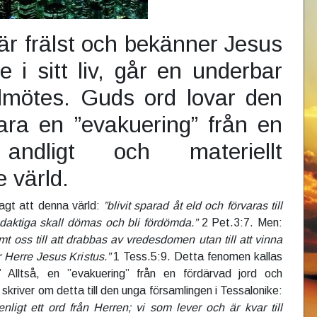
r frälst och bekänner Jesus
e i sitt liv, går en underbar
illmötes. Guds ord lovar den
kara en ”evakuering” från en
 andligt och materiellt
 värld.
agt att denna värld:
”blivit sparad åt eld och förvaras till
aktiga skall dömas och bli fördömda.”
2 Pet.3:7. Men:
t oss till att drabbas av vredesdomen utan till att vinna
 Herre Jesus Kristus.”
1 Tess.5:9. Detta fenomen kallas
” Alltså, en ”evakuering” från en fördärvad jord och
skriver om detta till den unga församlingen i Tessalonike:
enligt ett ord från Herren; vi som lever och är kvar till