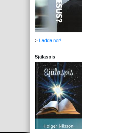
>
Ladda ner!
Själaspis