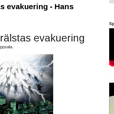
as evakuering - Hans
Sp
rälstas evakuering
ppsala.