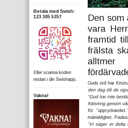
Betala med Swish
:
Den som ä
123 305 5357
vara Herr
framtid t
frälsta s
alltmer
fördärvade
Eller scanna koden
nedan i din Swishapp.
Guds ord har föruts
den dag då de ogud
Vakna!
”Gud har inte bestäm
frälsning genom vår
för ”uppryckandet.
mänsklighet. Paulus 
”Vi säger er detta 