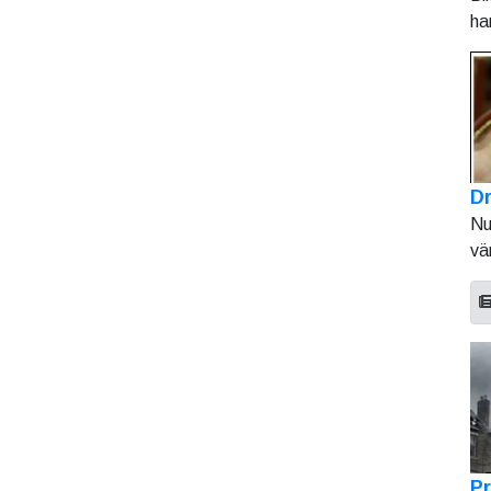
ha
Dr
Nu
vä
Pr