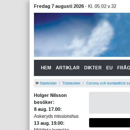
Fredag 7 augusti 2026
- Kl. 05:02 v.32
(CURRENT)
HEM
ARTIKLAR
DIKTER
EU
FRÅ
Startsidan
Tidstecken
Corona och kontantlöst s
Holger Nilsson
besöker:
8 aug. 17.00:
Askeryds missionshus
13 aug. 19.00: