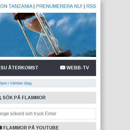
ION TANZANIA
|
PRENUMERERA NU!
|
RSS
ESU ÅTERKOMST
WEBB-TV
dare i Världen Idag
SÖK PÅ FLAMMOR
FLAMMOR PÅ YOUTUBE