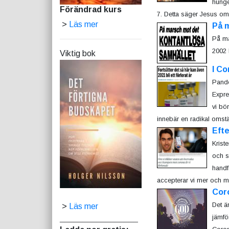
hunge
Förändrad kurs
7. Detta säger Jesus om v
>
Läs mer
På 
På ma
2002 
Viktig bok
I C
Pande
Expre
vi bö
innebär en radikal omställ
Efte
Krist
och s
handf
accepterar vi mer och me
Cor
Det ä
>
Läs mer
jämfö
_________________