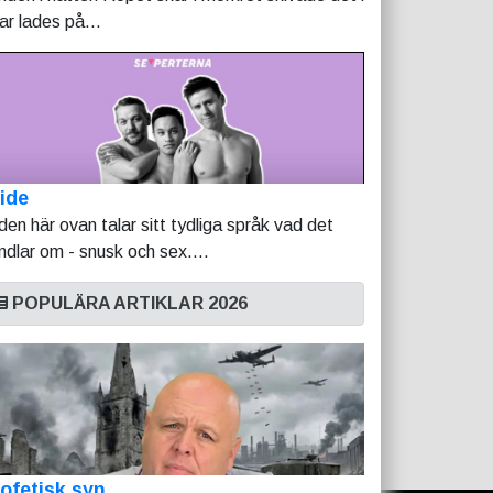
tar lades på...
ide
lden här ovan talar sitt tydliga språk vad det
ndlar om - snusk och sex....
POPULÄRA ARTIKLAR 2026
ofetisk syn