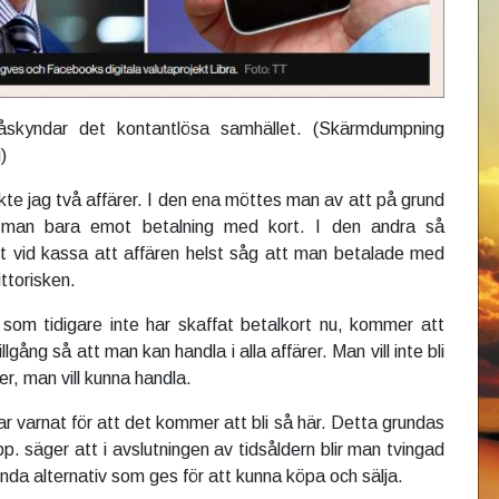
skyndar det kontantlösa samhället. (Skärmdumpning
)
e jag två affärer. I den ena möttes man av att på grund
 man bara emot betalning med kort. I den andra så
t vid kassa att affären helst såg att man betalade med
ttorisken.
 som tidigare inte har skaffat betalkort nu, kommer att
illgång så att man kan handla i alla affärer. Man vill inte bli
er, man vill kunna handla.
klar varnat för att det kommer att bli så här. Detta grundas
pp. säger att i avslutningen av tidsåldern blir man tvingad
 enda alternativ som ges för att kunna köpa och sälja.