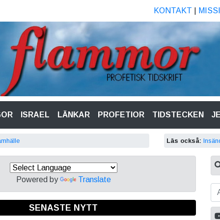
KONTAKT
|
MISS
GOR
ISRAEL
LÄNKAR
PROFETIOR
TIDSTECKEN
J
amhälle
Läs också:
Insän
Powered by
Translate
SENASTE NYTT