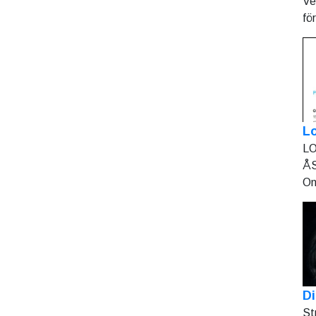
Ve
fö
L
LO
ÅS
On
Di
St