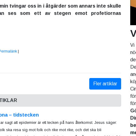
in tvingar oss in i åtgärder som annars inte skulle
kan ses som ett av stegen emot profetiornas
V
Vi
Permalänk
|
nö
de
De
an
kö
Fler artiklar
Ci
fö
TIKLAR
fö
Gö
ona – tidstecken
Di
ar sagt att epidemier är ett tecken på hans återkomst. Jesus säger:
be
folk ska resa sig mot folk och rike mot rike, och det ska bli
me