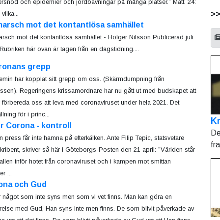
rsnöd och epidemier och jordbävningar på många platser.” Matt. 24:
>
ilka...
marsch mot det kontantlösa samhället
rsch mot det kontantlösa samhället - Holger Nilsson Publicerad juli
Rubriken här ovan är tagen från en dagstidning....
oronans grepp
min har kopplat sitt grepp om oss. (Skärmdumpning från
ssen). Regeringens krissamordnare har nu gått ut med budskapet att
r förbereda oss att leva med coronaviruset under hela 2021. Det
ning för i princ...
Kr
r Corona - kontroll
De
en press får inte hamna på efterkälken. Ante Filip Tepic, statsvetare
fr
kribent, skriver så här i Göteborgs-Posten den 21 april: ”Världen står
allen inför hotet från coronaviruset och i kampen mot smittan
r ...
ona och Gud
r något som inte syns men som vi vet finns. Man kan göra en
relse med Gud, Han syns inte men finns. De som blivit påverkade av