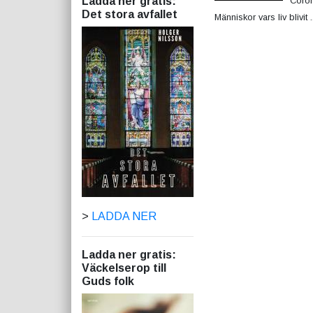
Ladda ner gratis:
Coron
Det stora avfallet
Människor vars liv blivit ..
>
LADDA NER
Ladda ner gratis:
Väckelserop till
Guds folk