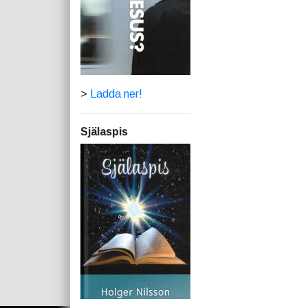
>
Ladda ner!
Själaspis