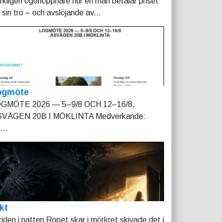
rkligen ögonöppnare hur en man betalar priset
r sin tro – och avslöjande av...
ogmöte
GMÖTE 2026 — 5–9/8 OCH 12–16/8,
VÄGEN 20B I MÖKLINTA Medverkande:
...
kt
riden i natten Ropet skar i mörkret skivade det i