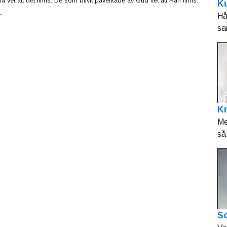
a vet att det finns. De som blivit påverkade av Gud vet att Han finns.
Ku
.
Hå
sa
K
Me
så 
So