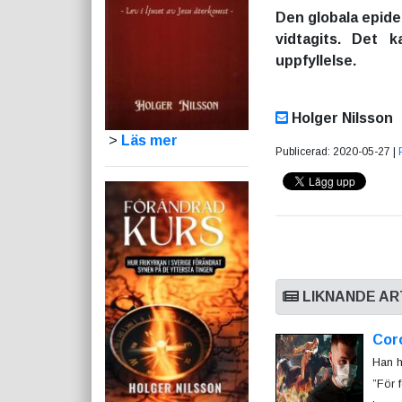
Den globala epidem
vidtagits. Det 
uppfyllelse.
Holger Nilsson
>
Läs mer
Publicerad: 2020-05-27 |
LIKNANDE AR
Cor
Han h
”För 