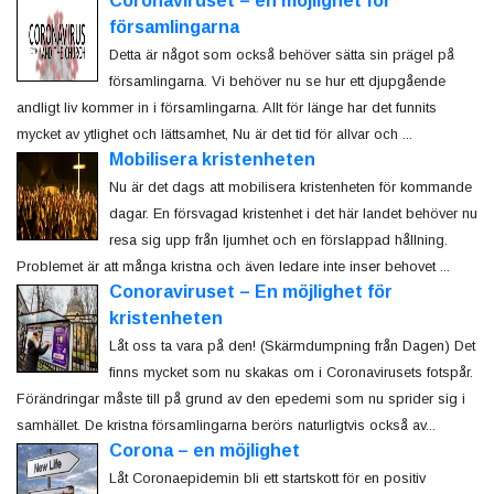
Coronaviruset – en möjlighet för
församlingarna
Detta är något som också behöver sätta sin prägel på
församlingarna. Vi behöver nu se hur ett djupgående
andligt liv kommer in i församlingarna. Allt för länge har det funnits
mycket av ytlighet och lättsamhet, Nu är det tid för allvar och ...
Mobilisera kristenheten
Nu är det dags att mobilisera kristenheten för kommande
dagar. En försvagad kristenhet i det här landet behöver nu
resa sig upp från ljumhet och en förslappad hållning.
Problemet är att många kristna och även ledare inte inser behovet ...
Conoraviruset – En möjlighet för
kristenheten
Låt oss ta vara på den! (Skärmdumpning från Dagen) Det
finns mycket som nu skakas om i Coronavirusets fotspår.
Förändringar måste till på grund av den epedemi som nu sprider sig i
samhället. De kristna församlingarna berörs naturligtvis också av...
Corona – en möjlighet
Låt Coronaepidemin bli ett startskott för en positiv