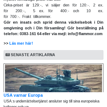
Cirka-priset är 129:-, vi säljer den för 120:-. 2 ex.
för 200:-, 5 ex. för 400:- och 10 ex.
för 700:-. Frakt tillkommer.
Gör en insats och sprid denna väckelsebok i Din
omgivning och i Din församling! Gör beställning på
telefon: 0383-161 64 eller via mejl: info@flammor.com
>>
Läs mer här!
SENASTE ARTIKLARNA
USA varnar Europa
USA:s underrättelsetjänst ansluter sig till sina europeiska
kollegor och va...