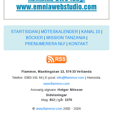
STARTSIDAN
|
MÖTESKALENDER
|
KANAL 10
|
BÖCKER
|
MISSION TANZANIA
|
PRENUMERERA NU!
|
KONTAKT
Flammor, Maskingatan 13, 574 33 Vetlanda
Telefon: 0383-161 64 | E-post:
info@flammor.com
| Hemsida:
www.flammor.com
Ansvarig utgivare:
Holger Nilsson
Sidvisningar
Idag:
812
| Igår:
1370
©
www.flammor.com
2002 - 2026