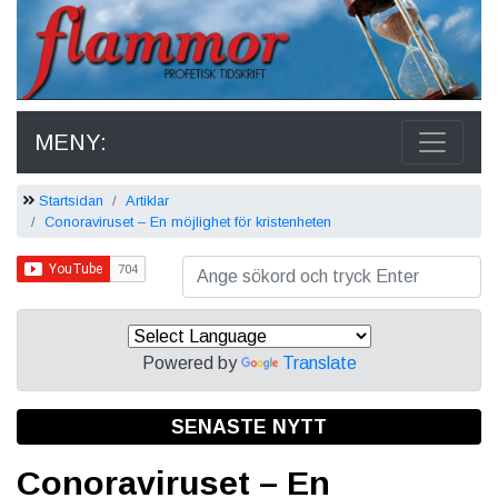
MENY:
Startsidan
Artiklar
Conoraviruset – En möjlighet för kristenheten
Powered by
Translate
SENASTE NYTT
Conoraviruset – En