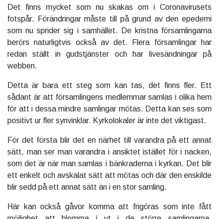
Det finns mycket som nu skakas om i Coronavirusets
fotspår. Förändringar måste till på grund av den epedemi
som nu sprider sig i samhället. De kristna församlingarna
berörs naturligtvis också av det. Flera församlingar har
redan ställt in gudstjänster och har livesändningar på
webben.
Detta är bara ett steg som kan tas, det finns fler. Ett
sådant är att församlingens medlemmar samlas i olika hem
för att i dessa mindre samlingar mötas. Detta kan ses som
positivt ur fler synvinklar. Kyrkolokaler är inte det viktigast.
För det första blir det en närhet till varandra på ett annat
sätt, man ser man varandra i ansiktet istället för i nacken,
som det är när man samlas i bänkraderna i kyrkan. Det blir
ett enkelt och avskalat sätt att mötas och där den enskilde
blir sedd på ett annat sätt än i en stor samling.
Här kan också gåvor komma att frigöras som inte fått
möjlighet att blomma i ut i de större samlingarna.