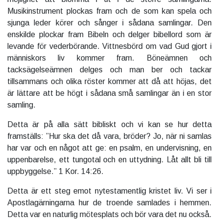
Musikinstrument plockas fram och de som kan spela och
sjunga leder körer och sånger i sådana samlingar. Den
enskilde plockar fram Bibeln och delger bibellord som är
levande för vederbörande. Vittnesbörd om vad Gud gjort i
människors liv kommer fram. Böneämnen och
tacksägelseämnen delges och man ber och tackar
tillsammans och olika röster kommer att då att höjas, det
är lättare att be högt i sådana små samlingar än i en stor
samling.
Detta är på alla sätt bibliskt och vi kan se hur detta
framställs: ”Hur ska det då vara, bröder? Jo, när ni samlas
har var och en något att ge: en psalm, en undervisning, en
uppenbarelse, ett tungotal och en uttydning. Låt allt bli till
uppbyggelse.” 1 Kor. 14:26.
Detta är ett steg emot nytestamentlig kristet liv. Vi ser i
Apostlagärningarna hur de troende samlades i hemmen.
Detta var en naturlig mötesplats och bör vara det nu också.