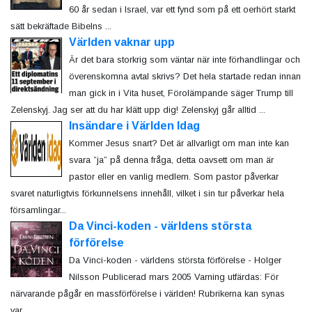
60 år sedan i Israel, var ett fynd som på ett oerhört starkt
sätt bekräftade Bibelns ...
Världen vaknar upp
Är det bara storkrig som väntar när inte förhandlingar och
överenskomna avtal skrivs? Det hela startade redan innan
man gick in i Vita huset, Förolämpande säger Trump till
Zelenskyj. Jag ser att du har klätt upp dig! Zelenskyj går alltid ...
Insändare i Världen Idag
Kommer Jesus snart? Det är allvarligt om man inte kan
svara ”ja” på denna fråga, detta oavsett om man är
pastor eller en vanlig medlem. Som pastor påverkar
svaret naturligtvis förkunnelsens innehåll, vilket i sin tur påverkar hela
församlingar...
Da Vinci-koden - världens största
förförelse
Da Vinci-koden - världens största förförelse - Holger
Nilsson Publicerad mars 2005 Varning utfärdas: För
närvarande pågår en massförförelse i världen! Rubrikerna kan synas
var...