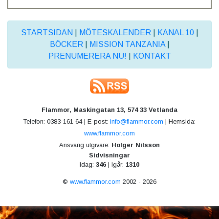
STARTSIDAN
|
MÖTESKALENDER
|
KANAL 10
|
BÖCKER
|
MISSION TANZANIA
|
PRENUMERERA NU!
|
KONTAKT
Flammor, Maskingatan 13, 574 33 Vetlanda
Telefon: 0383-161 64 | E-post:
info@flammor.com
| Hemsida:
www.flammor.com
Ansvarig utgivare:
Holger Nilsson
Sidvisningar
Idag:
346
| Igår:
1310
©
www.flammor.com
2002 - 2026