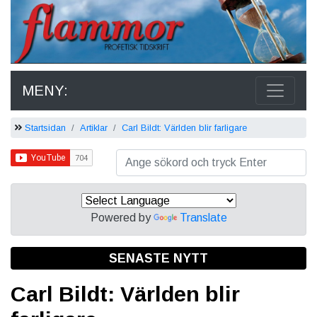
MENY:
Startsidan
Artiklar
Carl Bildt: Världen blir farligare
Powered by
Translate
SENASTE NYTT
Carl Bildt: Världen blir