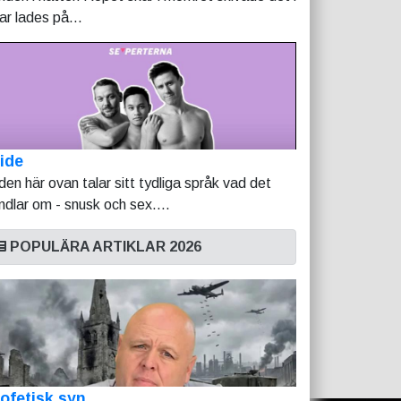
tar lades på...
ide
lden här ovan talar sitt tydliga språk vad det
ndlar om - snusk och sex....
POPULÄRA ARTIKLAR 2026
ofetisk syn