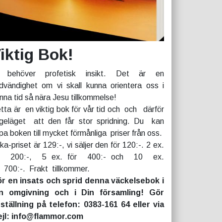
iktig Bok!
 behöver profetisk insikt. Det är en
dvändighet om vi skall kunna orientera oss i
nna tid så nära Jesu tillkommelse!
tta är en viktig bok för vår tid och och därför
geläget att den får stor spridning. Du kan
pa boken till mycket förmånliga priser från oss.
rka-priset är 129:-, vi säljer den för 120:-. 2 ex.
r 200:-, 5 ex. för 400:- och 10 ex.
r 700:-. Frakt tillkommer.
r en insats och sprid denna väckelsebok i
n omgivning och i Din församling! Gör
ställning på telefon: 0383-161 64 eller via
jl: info@flammor.com