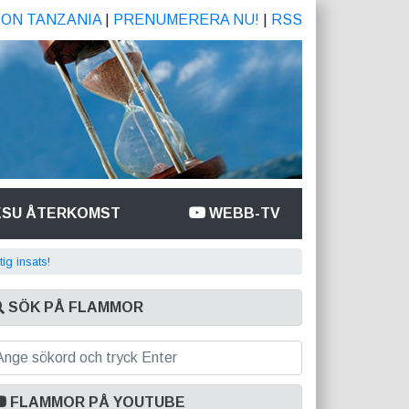
ION TANZANIA
|
PRENUMERERA NU!
|
RSS
ESU ÅTERKOMST
WEBB-TV
tig insats!
SÖK PÅ FLAMMOR
FLAMMOR PÅ YOUTUBE