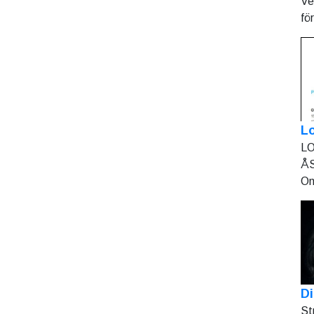
Ve
fö
L
LO
ÅS
On
Di
St