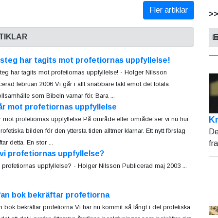
Fler artiklar
>
TIKLAR
steg har tagits mot profetiornas uppfyllelse!
teg har tagits mot profetiornas uppfyllelse! - Holger Nilsson
cerad februari 2006 Vi går i allt snabbare takt emot det totala
ollsamhälle som Bibeln varnar för. Bara ...
år mot profetiornas uppfyllelse
Kr
r mot profetiornas uppfyllelse På område efter område ser vi nu hur
ofetiska bilden för den yttersta tiden alltmer klarnar. Ett nytt förslag
De
tar detta. En stor ...
fr
vi profetiornas uppfyllelse?
i profetiornas uppfyllelse? - Holger Nilsson Publicerad maj 2003 ...
an bok bekräftar profetiorna
n bok bekräftar profetiorna Vi har nu kommit så långt i det profetiska