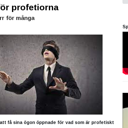
för profetiorna
ärr för många
Sp
 att få sina ögon öppnade för vad som är profetiskt