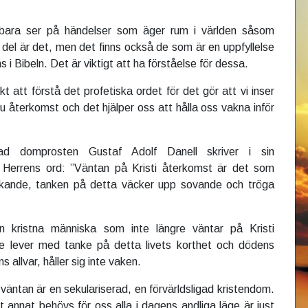
bara ser på händelser som äger rum i världen såsom
 del är det, men det finns också de som är en uppfyllelse
s i Bibeln. Det är viktigt att ha förståelse för dessa.
kt att förstå det profetiska ordet för det gör att vi inser
su återkomst och det hjälper oss att hålla oss vakna inför
vad domprosten Gustaf Adolf Danell skriver i sin
 Herrens ord: ”Väntan på Kristi återkomst är det som
vakande, tanken på detta väcker upp sovande och tröga
 kristna människa som inte längre väntar på Kristi
e lever med tanke på detta livets korthet och dödens
 allvar, håller sig inte vaken.
väntan är en sekulariserad, en förvärldsligad kristendom.
t annat behövs för oss alla i dagens andliga läge är just