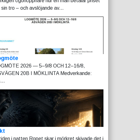
rkligen ögonöppnare hur en man betalar priset
r sin tro – och avslöjande av...
ogmöte
GMÖTE 2026 — 5–9/8 OCH 12–16/8,
VÄGEN 20B I MÖKLINTA Medverkande:
...
kt
riden i natten Ropet skar i mörkret skivade det i