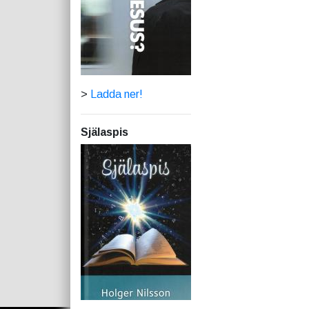
>
Ladda ner!
Själaspis