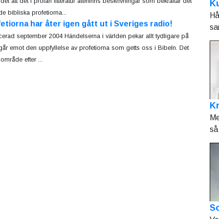
et att det i profan litteratur återfinns beskrivningar som bekräftar det
Ku
e bibliska profetiorna...
Hå
etiorna har åter igen gått ut i Sveriges radio!
sa
cerad september 2004 Händelserna i världen pekar allt tydligare på
i går emot den uppfyllelse av profetiorna som getts oss i Bibeln. Det
område efter ...
K
Me
så 
So