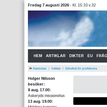
Fredag 7 augusti 2026
- Kl. 15:33 v.32
(CURRENT)
HEM
ARTIKLAR
DIKTER
EU
FRÅ
Startsidan
Artiklar
Blindhet för profetiorna
Holger Nilsson
besöker:
8 aug. 17.00:
Askeryds missionshus
13 aug. 19.00: