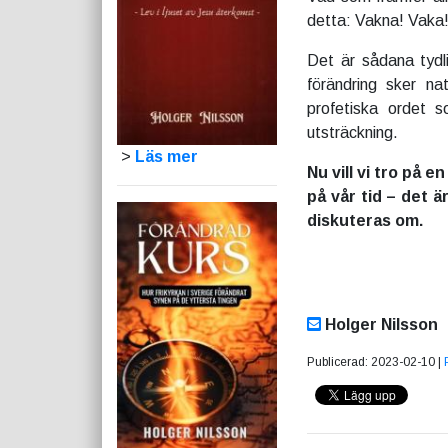
detta: Vakna! Vaka!
Det är sådana tydl
förändring sker na
profetiska ordet s
utsträckning.
>
Läs mer
Nu vill vi tro på 
på vår tid – det ä
diskuteras om.
Holger Nilsson
Publicerad: 2023-02-10 |