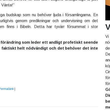
 Vänta!”
iga budskap som nu behöver ljuda i församlingarna. En
turligtvis genom predikningar och undervisning om det
V
om finns i Bibeln. Detta har tyvärr försummat i stor
Vi
nö
en förändring som leder ett andligt profetiskt seende
de
r faktiskt helt nödvändigt och det behöver det inte
De
an
kö
Ci
fö
fö
Permalänk
|
Gö
Di
be
me