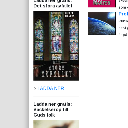
Ladda ner gratis:
skeend
Det stora avfallet
som d
Prof
Publi
att v
är på 
>
LADDA NER
Ladda ner gratis:
Väckelserop till
Guds folk