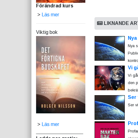
Förändrad kurs
>
Läs mer
LIKNANDE AR
Viktig bok
Nya 
Nya s
Publi
kontr
Vi g
Vi gå
den pr
bekräf
Ser 
Ser v
Prof
>
Läs mer
Profa
_________________