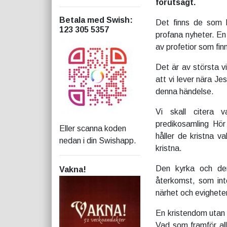
förutsagt.
Betala med Swish
:
Det finns de som 
123 305 5357
profana nyheter. En
av profetior som finn
Det är av största vi
att vi lever nära Je
denna händelse.
Vi skall citera 
predikosamling Hör
Eller scanna koden
håller de kristna 
nedan i din Swishapp.
kristna.
Den kyrka och den
Vakna!
återkomst, som int
närhet och evighetens
En kristendom utan 
Vad som framför all