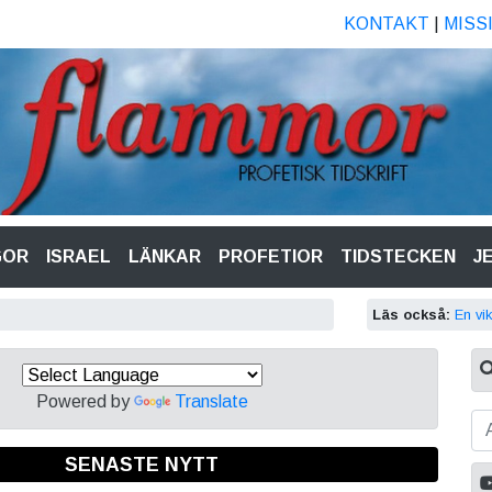
KONTAKT
|
MISS
GOR
ISRAEL
LÄNKAR
PROFETIOR
TIDSTECKEN
J
Läs också:
En vik
Powered by
Translate
SENASTE NYTT