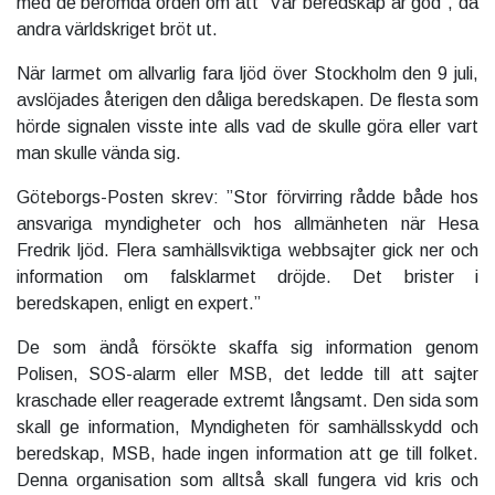
med de berömda orden om att ”Vår beredskap är god”, då
andra världskriget bröt ut.
När larmet om allvarlig fara ljöd över Stockholm den 9 juli,
avslöjades återigen den dåliga beredskapen. De flesta som
hörde signalen visste inte alls vad de skulle göra eller vart
man skulle vända sig.
Göteborgs-Posten skrev: ”Stor förvirring rådde både hos
ansvariga myndigheter och hos allmänheten när Hesa
Fredrik ljöd. Flera samhällsviktiga webbsajter gick ner och
information om falsklarmet dröjde. Det brister i
beredskapen, enligt en expert.”
De som ändå försökte skaffa sig information genom
Polisen, SOS-alarm eller MSB, det ledde till att sajter
kraschade eller reagerade extremt långsamt. Den sida som
skall ge information, Myndigheten för samhällsskydd och
beredskap, MSB, hade ingen information att ge till folket.
Denna organisation som alltså skall fungera vid kris och