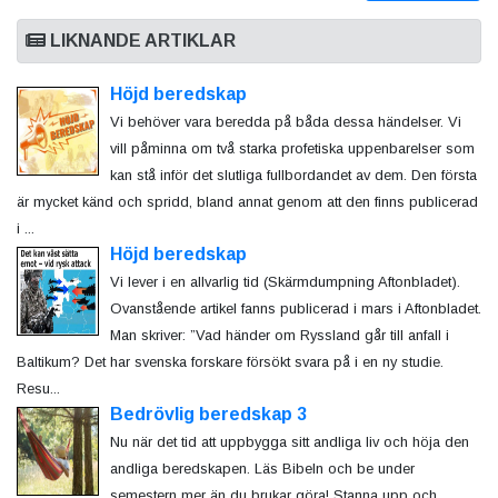
LIKNANDE ARTIKLAR
Höjd beredskap
Vi behöver vara beredda på båda dessa händelser. Vi
vill påminna om två starka profetiska uppenbarelser som
kan stå inför det slutliga fullbordandet av dem. Den första
är mycket känd och spridd, bland annat genom att den finns publicerad
i ...
Höjd beredskap
Vi lever i en allvarlig tid (Skärmdumpning Aftonbladet).
Ovanstående artikel fanns publicerad i mars i Aftonbladet.
Man skriver: ”Vad händer om Ryssland går till anfall i
Baltikum? Det har svenska forskare försökt svara på i en ny studie.
Resu...
Bedrövlig beredskap 3
Nu när det tid att uppbygga sitt andliga liv och höja den
andliga beredskapen. Läs Bibeln och be under
semestern mer än du brukar göra! Stanna upp och