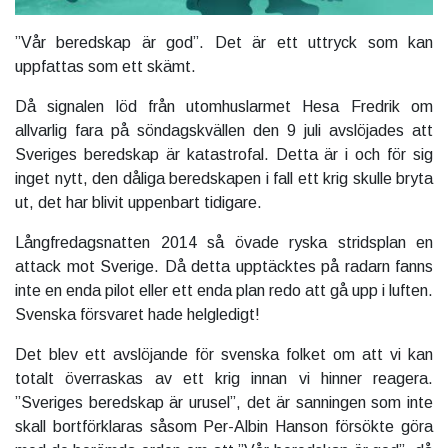
”Vår beredskap är god”. Det är ett uttryck som kan
uppfattas som ett skämt.
Då signalen löd från utomhuslarmet Hesa Fredrik om
allvarlig fara på söndagskvällen den 9 juli avslöjades att
Sveriges beredskap är katastrofal. Detta är i och för sig
inget nytt, den dåliga beredskapen i fall ett krig skulle bryta
ut, det har blivit uppenbart tidigare.
Långfredagsnatten 2014 så övade ryska stridsplan en
attack mot Sverige. Då detta upptäcktes på radarn fanns
inte en enda pilot eller ett enda plan redo att gå upp i luften.
Svenska försvaret hade helgledigt!
Det blev ett avslöjande för svenska folket om att vi kan
totalt överraskas av ett krig innan vi hinner reagera.
”Sveriges beredskap är urusel”, det är sanningen som inte
skall bortförklaras såsom Per-Albin Hanson försökte göra