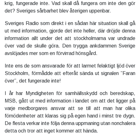
krig, fungerade inte. Vad skall då fungera om inte den gör
det? Sveriges sårbarhet blev återigen uppenbar.
Sveriges Radio som direkt i en sådan här situation skall gå
ut med information, gjorde det inte heller, där dröjde denna
information allt under det att stockholmarna var undrade
över vad de skulle göra. Den trygga ankdammen Sverige
avslöjades mer som en förvirrad hönsgård.
Inte ens de som ansvarade för att larmet felaktigt ljöd över
Stockholm, förmådde att efteråt sända ut signalen ”Faran
över”, det fungerade inte!
I år har
Myndigheten för samhällsskydd och beredskap,
MSB
, gått ut med information i landet om att det ligger på
varje medborgares ansvar att se till att man har olika
förnödenheter att klaras sig på egen hand i minst tre dygn.
De flesta verkar inte följa denna uppmaning utan nonchalera
detta och tror att inget kommer att hända.