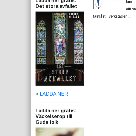
Ladda ner gratis:
land.
Det stora avfallet
allt 
fastlåst i verkstaden...
>
LADDA NER
Ladda ner gratis:
Väckelserop till
Guds folk