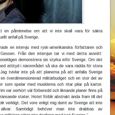
tt en påminnelse om att vi inte skall vara för säkra
llt anfall på Sverige.
erade en intervju med rysk-amerikanska författaren och
 Gessen. Från den intervjun tar vi med detta avsnitt:
onekligen demonstrera sin styrka inför Sverige. Om det
d med attityd i närområdet så ska de vara rädda för stora
ag tvivlar inte på att planerna på att anfalla Sverige
 en överdimensionerad militärbudget och en stor del av
ler som spelar med musklerna och ritar pilar på kartor.
im var oerhört väl förberedd och liknande planer finns på
ränsande stater. Hotet förblir abstrakt ända fram till det
lir verkligt. Det vore enligt mig dumt av Sverige att inte
 allvar. Samtidigt behöver man inte drabbas av