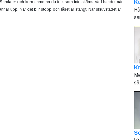
Ku
 Samla er och kom samman du folk som inte skäms Vad händer när
stannar upp. När det blir stopp och låset är stängt. När skruvstädet är
Hå
sa
K
Me
så 
So