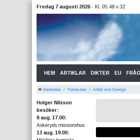
Fredag 7 augusti 2026
- Kl. 05:48 v.32
(CURRENT)
HEM
ARTIKLAR
DIKTER
EU
FRÅ
Startsidan
Tidstecken
Anfall mot Sverige
Holger Nilsson
besöker:
8 aug. 17.00:
Askeryds missionshus
13 aug. 19.00: