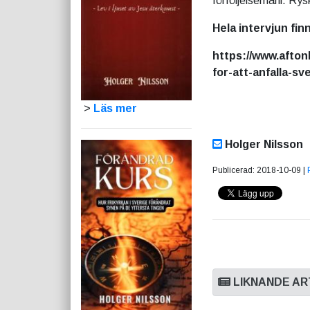
förföljelsemani. Rys
Hela intervjun
https://www.afton
for-att-anfalla-sv
>
Läs mer
Holger Nilsson
Publicerad: 2018-10-09 |
LIKNANDE AR