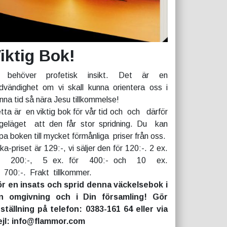
iktig Bok!
 behöver profetisk insikt. Det är en
dvändighet om vi skall kunna orientera oss i
nna tid så nära Jesu tillkommelse!
tta är en viktig bok för vår tid och och därför
geläget att den får stor spridning. Du kan
pa boken till mycket förmånliga priser från oss.
rka-priset är 129:-, vi säljer den för 120:-. 2 ex.
r 200:-, 5 ex. för 400:- och 10 ex.
r 700:-. Frakt tillkommer.
r en insats och sprid denna väckelsebok i
n omgivning och i Din församling! Gör
ställning på telefon: 0383-161 64 eller via
jl: info@flammor.com