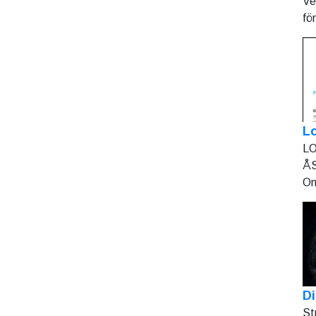
Ve
fö
L
LO
ÅS
On
Di
St