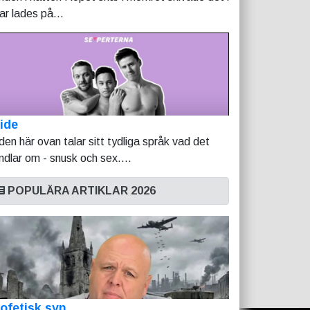
tar lades på...
ide
lden här ovan talar sitt tydliga språk vad det
ndlar om - snusk och sex....
POPULÄRA ARTIKLAR 2026
ofetisk syn