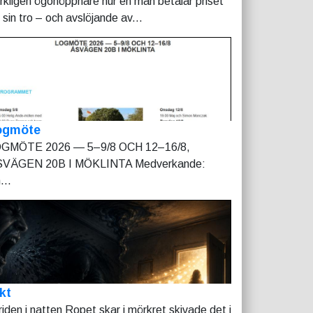
rkligen ögonöppnare hur en man betalar priset
r sin tro – och avslöjande av...
ogmöte
GMÖTE 2026 — 5–9/8 OCH 12–16/8,
VÄGEN 20B I MÖKLINTA Medverkande:
...
kt
riden i natten Ropet skar i mörkret skivade det i