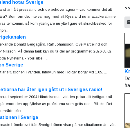
sland hotar Sverige
>
and är hårt pressat nu och de behöver agera – vad kommer det att
ära? Som om det inte var nog med att Ryssland nu är attackerat inne
ras territorium, så kom ytterligare nu ytterligare ett skräckbesked för
pn...
rigekanalen
rkande Donald Bergagård, Ralf Johansson, Ove Marcelind och
r Nilsson. På denna länk kan du ta del av programmet: 2026.05.02
da Nyheterna - YouTube ...
on Sverige
Kr
är situationen i världen. Intervjun med Holger börjar vid 1.05. ...
De
fr
etiorna har åter igen gått ut i Sveriges radio!
cerad september 2004 Händelserna i världen pekar allt tydligare på
i går emot den uppfyllelse av profetiorna som getts oss i Bibeln. Det
område efter ...
ationen i Sverige
enaste bönebrevet från Sverigebönen visar på hur situationen är i vårt