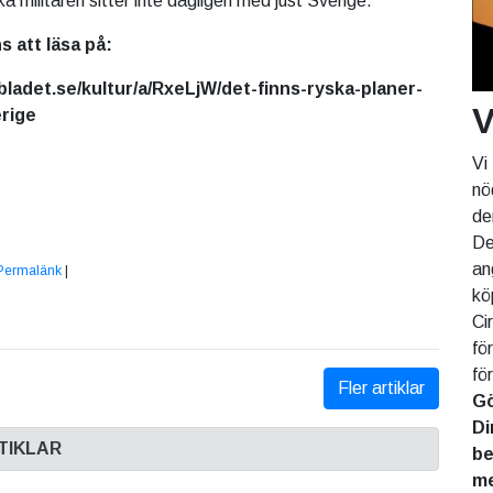
ka militären sitter inte dagligen med just Sverige.”
 finns att läsa på:
bladet.se/kultur/a/RxeLjW/det-finns-ryska-planer-
V
erige
Vi
nö
de
De
an
Permalänk
|
kö
Ci
fö
fö
Fler artiklar
Gö
Di
TIKLAR
be
me