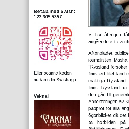
Betala med Swish
:
123 305 5357
Vi har återigen få
angående ett eventue
Aftonbladet public
journalisten Masha
”Ryssland försöker 
Eller scanna koden
finns ett litet lan
nedan i din Swishapp.
mäktiga Ryssland. J
finns. Ryssland har
den går till genera
Vakna!
Annekteringen av Kr
pappret för alla ang
ögonblicket då det b
ta hotbilden på