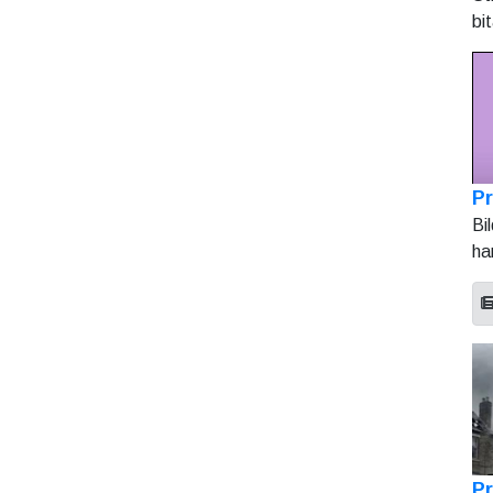
bi
Pr
Bi
ha
Pr