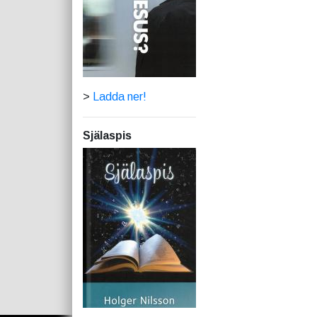
>
Ladda ner!
Själaspis