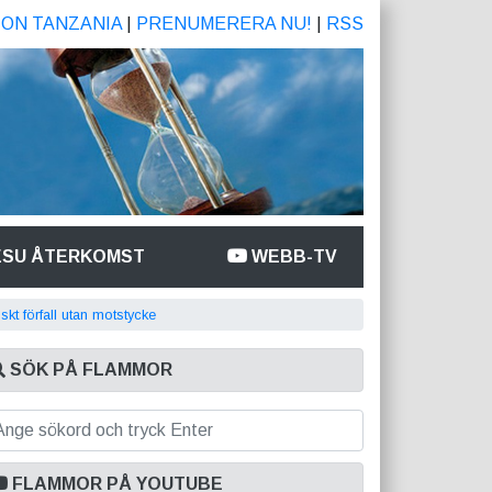
ION TANZANIA
|
PRENUMERERA NU!
|
RSS
ESU ÅTERKOMST
WEBB-TV
skt förfall utan motstycke
SÖK PÅ FLAMMOR
FLAMMOR PÅ YOUTUBE