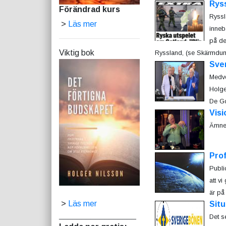
Rys
Förändrad kurs
Ryssl
>
Läs mer
inneb
på de
Viktig bok
Ryssland, (se Skärmdum
Sve
Medve
Holge
De Go
Visi
Ämnet 
Prof
Publi
att v
är på 
>
Läs mer
Situ
_________________
Det s