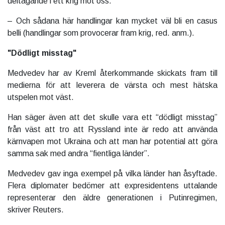
deltagande i ett krig mot oss.
– Och sådana här handlingar kan mycket väl bli en casus
belli (handlingar som provocerar fram krig, red. anm.).
"Dödligt misstag"
Medvedev har av Kreml återkommande skickats fram till
medierna för att leverera de värsta och mest hätska
utspelen mot väst.
Han säger även att det skulle vara ett “dödligt misstag”
från väst att tro att Ryssland inte är redo att använda
kärnvapen mot Ukraina och att man har potential att göra
samma sak med andra “fientliga länder”.
Medvedev gav inga exempel på vilka länder han åsyftade.
Flera diplomater bedömer att expresidentens uttalande
representerar den äldre generationen i Putinregimen,
skriver Reuters.