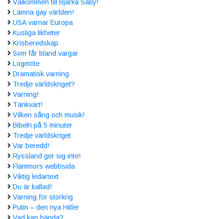
Välkommen till Bjärka Säby!
Lämna gay världen!
USA varnar Europa
Kusliga likheter
Krisberedskap
Som får bland vargar
Logmöte
Dramatisk varning
Tredje världskriget?
Varning!
Tänkvärt!
Vilken sång och musik!
Bibeln på 5 minuter
Tredje världskriget
Var beredd!
Ryssland ger sig inte!
Flammors webbsida
Viktig ledartext
Du är kallad!
Varning för storkrig
Putin – den nya Hitler
Vad kan hända?