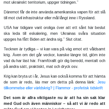
mot ukrainskt territorium, uppger tidningen.”
Däremot får de inte använda amerikanska vapen för att slå
till mot civil infrastruktur eller mål långt inne i Ryssland.
USA har tidigare varit oroliga över att ett sånt här beslut
ska leda till eskalering, men Ukrainas svåra situation
uppges ha fått Biden att ändra sig.” Slut citat.
Tecknen är tydliga – vi kan vara på väg emot ett våldsamt
krig. Även om det går veckor, kanske längre tid, glöm inte
vad du har läst här. Framförallt gör dig beredd, mentalt och
på andra sätt, praktiskt, mat och dryck osv.
Krig kan bryta ut i år, Jesus kan också komma för att hämta
de som är redo, läs mer om detta på denna länk:
Jesu
tillkommelse eller världskrig? | Flammor - profetisk tidskrift
Det som är allra viktigaste nu är att ha sin sak klar
med Gud och även människor – så att vi är redo att