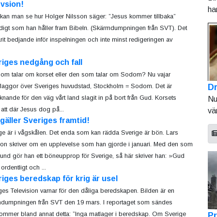
vsion!
ha
 kan man se hur Holger Nilsson säger: ”Jesus kommer tillbaka”
digt som han håller fram Bibeln. (Skärmdumpningen från SVT). Det
varit bedjande inför inspelningen och inte minst redigeringen av
iges nedgång och fall
om talar om korset eller den som talar om Sodom? Nu vajar
Dr
flaggor över Sveriges huvudstad, Stockholm = Sodom. Det är
knande för den väg vårt land slagit in på bort från Gud. Korsets
Nu
att där Jesus dog på...
vä
gäller Sveriges framtid!
ge är i vågskålen. Det enda som kan rädda Sverige är bön. Lars
on skriver om en upplevelse som han gjorde i januari. Med den som
und gör han ett böneupprop för Sverige, så här skriver han: »Gud
ordentligt och ...
iges beredskap för krig är usel
ges Television varnar för den dåliga beredskapen. Bilden är en
dumpningen från SVT den 19 mars. I reportaget som sändes
ommer bland annat detta: ”Inga matlager i beredskap. Om Sverige
Pr