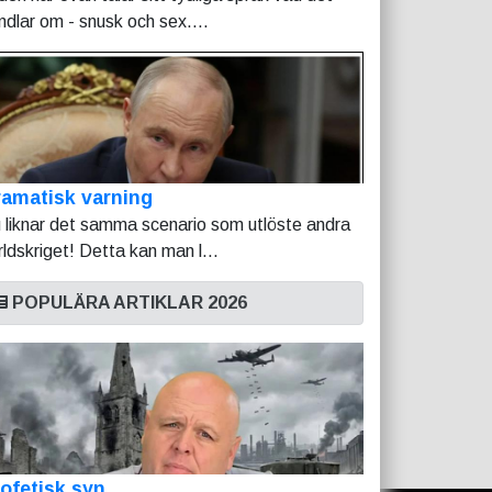
ndlar om - snusk och sex....
amatisk varning
 liknar det samma scenario som utlöste andra
rldskriget! Detta kan man l...
POPULÄRA ARTIKLAR 2026
ofetisk syn