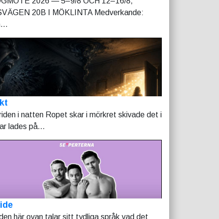
GMÖTE 2026 — 5–9/8 OCH 12–16/8,
VÄGEN 20B I MÖKLINTA Medverkande:
...
kt
riden i natten Ropet skar i mörkret skivade det i
tar lades på...
ide
lden här ovan talar sitt tydliga språk vad det