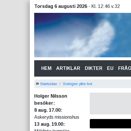
Torsdag 6 augusti 2026
- Kl. 12:46 v.32
(CURRENT)
HEM
ARTIKLAR
DIKTER
EU
FRÅ
Startsidan
Sveriges yttre hot
Holger Nilsson
besöker:
8 aug. 17.00:
Askeryds missionshus
13 aug. 19.00: