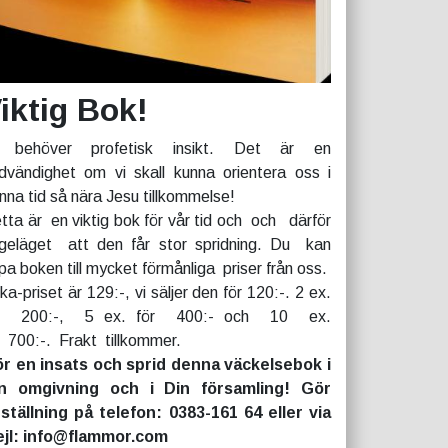
iktig Bok!
 behöver profetisk insikt. Det är en
dvändighet om vi skall kunna orientera oss i
nna tid så nära Jesu tillkommelse!
tta är en viktig bok för vår tid och och därför
geläget att den får stor spridning. Du kan
pa boken till mycket förmånliga priser från oss.
rka-priset är 129:-, vi säljer den för 120:-. 2 ex.
r 200:-, 5 ex. för 400:- och 10 ex.
r 700:-. Frakt tillkommer.
r en insats och sprid denna väckelsebok i
n omgivning och i Din församling! Gör
ställning på telefon: 0383-161 64 eller via
jl: info@flammor.com