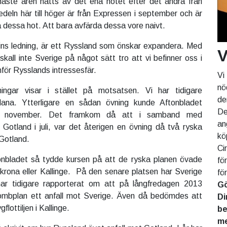
naste åren nåtts av det ena hotet efter det andra från
edeln här till höger är från Expressen i september och är
 dessa hot. Att bara avfärda dessa vore naivt.
ins ledning, är ett Ryssland som önskar expandera. Med
V
kall inte Sverige på något sätt tro att vi befinner oss i
för Rysslands intressesfär.
Vi
nö
ingar visar i stället på motsatsen. Vi har tidigare
de
ana. Ytterligare en sådan övning kunde Aftonbladet
De
1 november. Det framkom då att i samband med
an
otland i juli, var det återigen en övning då två ryska
kö
 Gotland.
Ci
ftonbladet så tydde kursen på att de ryska planen övade
fö
lskrona eller Kallinge. På den senare platsen har Sverige
fö
i har tidigare rapporterat om att på långfredagen 2013
Gö
ombplan ett anfall mot Sverige. Även då bedömdes att
Di
flottiljen i Kallinge.
be
me