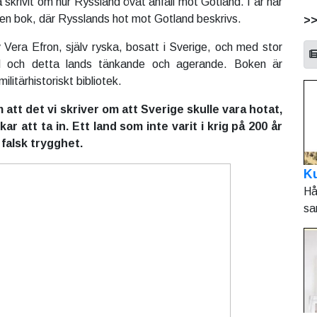
å skrivit om hur Ryssland övat anfall mot Gotland. I år har
en bok, där Rysslands hot mot Gotland beskrivs.
>
 Vera Efron, själv ryska, bosatt i Sverige, och med stor
d och detta lands tänkande och agerande. Boken är
litärhistoriskt bibliotek.
att det vi skriver om att Sverige skulle vara hotat,
ar att ta in. Ett land som inte varit i krig på 200 år
 falsk trygghet.
Ku
Hå
sa