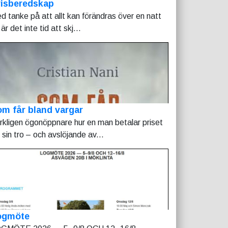
risberedskap
d tanke på att allt kan förändras över en natt
är det inte tid att skj...
m får bland vargar
rkligen ögonöppnare hur en man betalar priset
r sin tro – och avslöjande av...
ogmöte