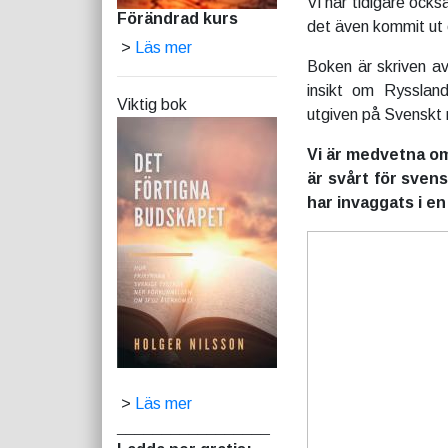
Vi har tidigare ocks
Förändrad kurs
det även kommit ut 
>
Läs mer
Boken är skriven av
insikt om Rysslan
Viktig bok
utgiven på Svenskt mi
Vi är medvetna om 
är svårt för svensk
har invaggats i en
>
Läs mer
_________________