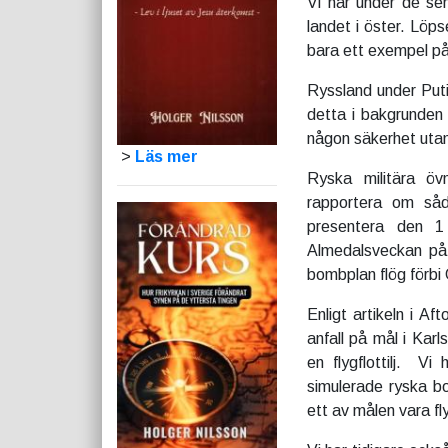
Vi har under de se
landet i öster. Löps
bara ett exempel på
Ryssland under Put
detta i bakgrunden s
någon säkerhet utan
>
Läs mer
Ryska militära övn
rapportera om såd
presentera den 
Almedalsveckan på G
bombplan flög förbi
Enligt artikeln i A
anfall på mål i Kar
en flygflottilj. V
simulerade ryska b
ett av målen vara flyg