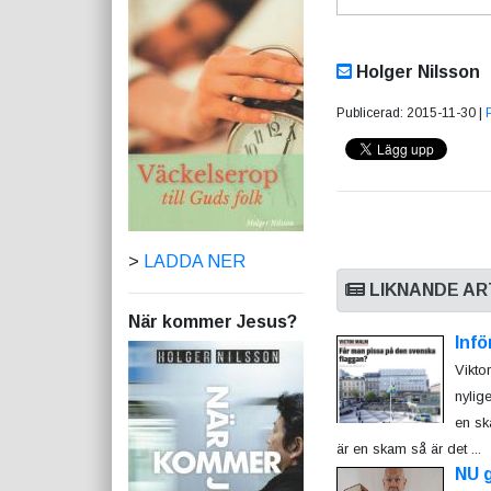
Holger Nilsson
Publicerad: 2015-11-30 |
>
LADDA NER
LIKNANDE AR
När kommer Jesus?
Infö
Vikto
nylig
en sk
är en skam så är det ...
NU 