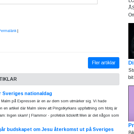
LO
ÅS
On
Permalänk
|
Di
Fler artiklar
St
bi
TIKLAR
r Sveriges nationaldag
r Malm på Expressen är en av dem som utmärker sig. Vi hade
en en artikel där Malm skrev att Pingstkyrkans uppfattning om hbtq är
am: Ingen skam! | Flammor - profetisk tidskrift Men är det någon som
Pr
går budskapet om Jesu återkomst ut på Sveriges
Bi