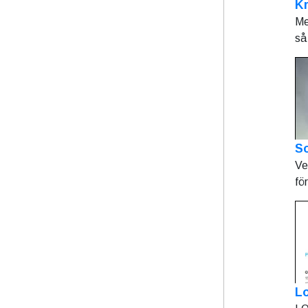
K
Me
så 
So
Ve
fö
L