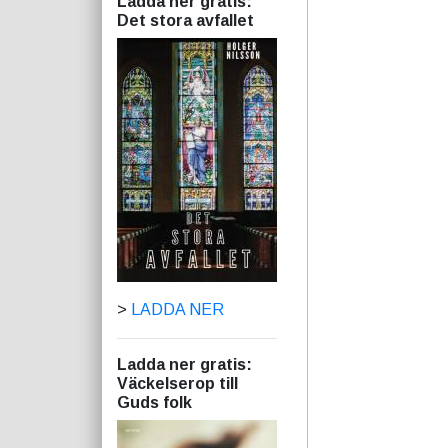
Ladda ner gratis:
Det stora avfallet
>
LADDA NER
Ladda ner gratis:
Väckelserop till
Guds folk