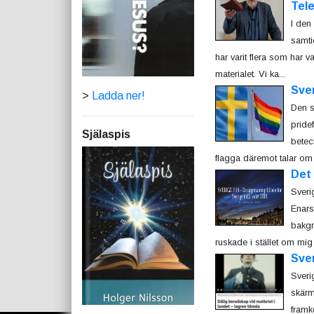
Tele
I den
samti
har varit flera som har 
materialet. Vi ka...
Sver
>
Ladda ner!
Den s
pride
Själaspis
betec
flagga däremot talar om 
Det 
Sveri
Enars
bakgr
ruskade i stället om mig 
Sver
Sveri
skärm
framk