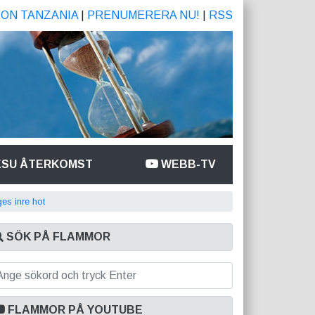
ION TANZANIA
|
PRENUMERERA NU!
|
RSS
ESU ÅTERKOMST
WEBB-TV
ges inre hot
SÖK PÅ FLAMMOR
FLAMMOR PÅ YOUTUBE