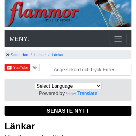
MENY:
Startsidan
Lankar
Länkar
Powered by
Translate
SENASTE NYTT
Länkar