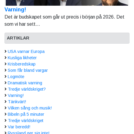
Varning!
Det är budskapet som går ut precis i början på 2026. Det
som vi har sett...
ARTIKLAR
USA varnar Europa
Kusliga likheter
Krisberedskap
Som får bland vargar
Logmöte
Dramatisk varning
Tredje världskriget?
Varning!
Tänkvärt!
Vilken sång och musik!
Bibeln på 5 minuter
Tredje världskriget
Var beredd!
Ryssland ger sig inte!