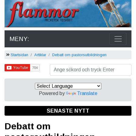
MENY:
Startsidan
Artiklar
Debatt om pastorsutbildningen
Powered by
Translate
SENASTE NYTT
Debatt om