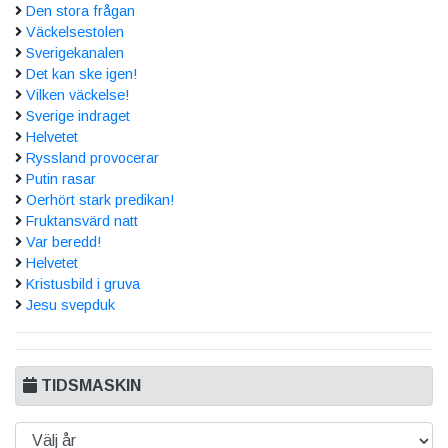
Den stora frågan
Väckelsestolen
Sverigekanalen
Det kan ske igen!
Vilken väckelse!
Sverige indraget
Helvetet
Ryssland provocerar
Putin rasar
Oerhört stark predikan!
Fruktansvärd natt
Var beredd!
Helvetet
Kristusbild i gruva
Jesu svepduk
TIDSMASKIN