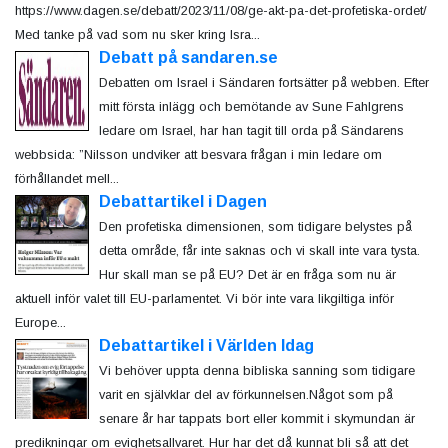
https://www.dagen.se/debatt/2023/11/08/ge-akt-pa-det-profetiska-ordet/
Med tanke på vad som nu sker kring Isra...
Debatt på sandaren.se
Debatten om Israel i Sändaren fortsätter på webben. Efter
mitt första inlägg och bemötande av Sune Fahlgrens
ledare om Israel, har han tagit till orda på Sändarens
webbsida: ”Nilsson undviker att besvara frågan i min ledare om
förhållandet mell...
Debattartikel i Dagen
Den profetiska dimensionen, som tidigare belystes på
detta område, får inte saknas och vi skall inte vara tysta.
Hur skall man se på EU? Det är en fråga som nu är
aktuell inför valet till EU-parlamentet. Vi bör inte vara likgiltiga inför
Europe...
Debattartikel i Världen Idag
Vi behöver uppta denna bibliska sanning som tidigare
varit en självklar del av förkunnelsen.Något som på
senare år har tappats bort eller kommit i skymundan är
predikningar om evighetsallvaret. Hur har det då kunnat bli så att det