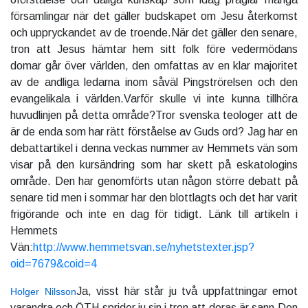
församlingar när det gäller budskapet om Jesu återkomst
och uppryckandet av de troende.När det gäller den senare,
tron att Jesus hämtar hem sitt folk före vedermödans
domar går över världen, den omfattas av en klar majoritet
av de andliga ledarna inom såväl Pingströrelsen och den
evangelikala i världen.Varför skulle vi inte kunna tillhöra
huvudlinjen på detta område?Tror svenska teologer att de
är de enda som har rätt förståelse av Guds ord? Jag har en
debattartikel i denna veckas nummer av Hemmets vän som
visar på den kursändring som har skett på eskatologins
område. Den har genomförts utan någon större debatt på
senare tid men i sommar har den blottlagts och det har varit
frigörande och inte en dag för tidigt. Länk till artikeln i
Hemmets
Vän:
http://www.hemmetsvan.se/nyhetstexter.jsp?
oid=7679&coid=4
Ja, visst här står ju två uppfattningar emot
Holger Nilsson
varandra och ÖTH sprider ju sin i tron att deras är sann.Den