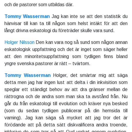
och de pastorer som utbildas där.
Tommy Wasserman
Jag kan inte se att den statistik du
hänvisar till kan ta till någon som helst intäkt för att den
långt drivna eskatologi du företräder skulle vara sund.
Holger Nilsson
Den kan vara nog så sund som någon annan
eskatologisk uppfattning och det är inget som säger heller
att den minoritetsuppfattning som tydligen finns bland
yngre svenska pastorer är rätt – tvärtom.
Tommy Wasserman
Holger, det smärtar mig att säga
detta men jag har ingen lust att delta i din inkvisition som
speglar ett ständigt behov av att dra gränser mellan de
rättrogna och de andra som man ska ta avstånd från. Nu
går du från eskatologi till evolution och kräver nya besked
(som du sedan tydligen publicerar på din hemsida till
varning). Jag kan säga så mycket att jag tror det är
förödande att på detta sätt diskvalificera andra troende,
inklusive de som tror på att Gud verkat genom evolution.