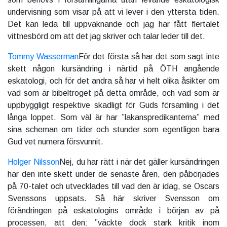
undervisning som visar på att vi lever i den yttersta tiden.
Det kan leda till uppvaknande och jag har fått flertalet
vittnesbörd om att det jag skriver och talar leder till det.
Tommy Wasserman
För det första så har det som sagt inte
skett någon kursändring i närtid på ÖTH angående
eskatologi, och för det andra så har vi helt olika åsikter om
vad som är bibeltroget på detta område, och vad som är
uppbyggligt respektive skadligt för Guds församling i det
långa loppet. Som väl är har ”lakanspredikanterna” med
sina scheman om tider och stunder som egentligen bara
Gud vet numera försvunnit.
Holger Nilsson
Nej, du har rätt i när det gäller kursändringen
har den inte skett under de senaste åren, den påbörjades
på 70-talet och utvecklades till vad den är idag, se Oscars
Svenssons uppsats. Så här skriver Svensson om
förändringen på eskatologins område i början av på
processen, att den: ”väckte dock stark kritik inom