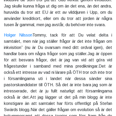
Jag skulle kunna fråga ut dig om än det ena, än det andra,
huruvida du tror att EU är ett av vilddjuren i Upp, om du
använder kreditkort, eller om du tror att jorden är några
tusen år gammal, men jag avstår, du behöver inte svara.
Holger Nilsson
Tommy, tack för att Du velat delta i
samtalet, men när jag ställer frågor är det inte frågan om
inkvisition” (nu är Du ovarsam med ditt ordval igen), det
handlar bara om några frågor som jag ställer.Jag är öppen
för att besvara frågor, det är jag van vid att göra vid
frågestunder i samband med mina predikningar.Det är
också ett intresse av vad ni lärare på ÖTH tror och inte tror
i församlingarna uti i landet när dessa sänder sina
pastorskandidater till ÖTH. Så det är inte bara jag som är
intresserade, det är ju fullt naturligt att församlingarna
också är det.Att jag lägger ut det på min blogg är inte
konstigare än att samtalet har förts offentligt på Stefan
Swärds blogg.När det gäller frågan om evolution så är det
bekymmersamt att dessa teorier som förs fram från de