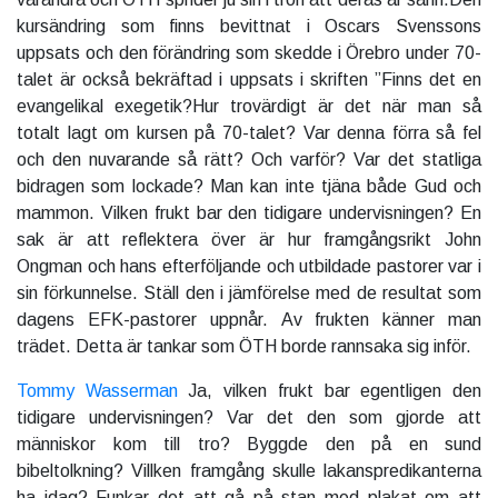
kursändring som finns bevittnat i Oscars Svenssons
uppsats och den förändring som skedde i Örebro under 70-
talet är också bekräftad i uppsats i skriften ”Finns det en
evangelikal exegetik?Hur trovärdigt är det när man så
totalt lagt om kursen på 70-talet? Var denna förra så fel
och den nuvarande så rätt? Och varför? Var det statliga
bidragen som lockade? Man kan inte tjäna både Gud och
mammon. Vilken frukt bar den tidigare undervisningen? En
sak är att reflektera över är hur framgångsrikt John
Ongman och hans efterföljande och utbildade pastorer var i
sin förkunnelse. Ställ den i jämförelse med de resultat som
dagens EFK-pastorer uppnår. Av frukten känner man
trädet. Detta är tankar som ÖTH borde rannsaka sig inför.
Tommy Wasserman
Ja, vilken frukt bar egentligen den
tidigare undervisningen? Var det den som gjorde att
människor kom till tro? Byggde den på en sund
bibeltolkning? Villken framgång skulle lakanspredikanterna
ha idag? Funkar det att gå på stan med plakat om att