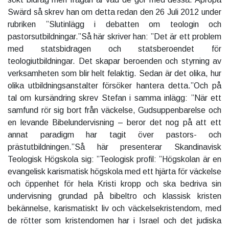
Swärd så skrev han om detta redan den 26 Juli 2012 under
rubriken ”Slutinlägg i debatten om teologin och
pastorsutbildningar.”
Så här skriver han: ”Det är ett problem
med statsbidragen och statsberoendet för
teologiutbildningar. Det skapar beroenden och styrning av
verksamheten som blir helt felaktig. Sedan är det olika, hur
olika utbildningsanstalter försöker hantera detta.”Och på
tal om kursändring skrev Stefan i samma inlägg: ”När ett
samfund rör sig bort från väckelse, Gudsuppenbarelse och
en levande Bibelundervisning – beror det nog på att ett
annat paradigm har tagit över pastors- och
prästutbildningen.”Så här presenterar Skandinavisk
Teologisk Högskola sig: ”Teologisk profil: ”Högskolan är en
evangelisk karismatisk högskola med ett hjärta för väckelse
och öppenhet för hela Kristi kropp och ska bedriva sin
undervisning grundad på bibeltro och klassisk kristen
bekännelse, karismatiskt liv och väckelsekristendom, med
de rötter som kristendomen har i Israel och det judiska