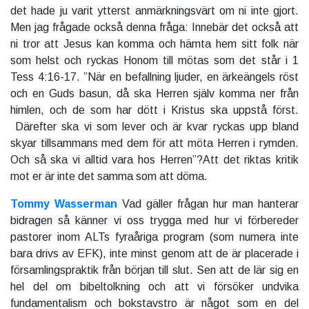
det hade ju varit ytterst anmärkningsvärt om ni inte gjort.
Men jag frågade också denna fråga: Innebär det också att
ni tror att Jesus kan komma och hämta hem sitt folk när
som helst och ryckas Honom till mötas som det står i 1
Tess 4:16-17. ”När en befallning ljuder, en ärkeängels röst
och en Guds basun, då ska Herren själv komma ner från
himlen, och de som har dött i Kristus ska uppstå först.
Därefter ska vi som lever och är kvar ryckas upp bland
skyar tillsammans med dem för att möta Herren i rymden.
Och så ska vi alltid vara hos Herren”?Att det riktas kritik
mot er är inte det samma som att döma.
Tommy Wasserman
Vad gäller frågan hur man hanterar
bidragen så känner vi oss trygga med hur vi förbereder
pastorer inom ALTs fyraåriga program (som numera inte
bara drivs av EFK), inte minst genom att de är placerade i
församlingspraktik från början till slut. Sen att de lär sig en
hel del om bibeltolkning och att vi försöker undvika
fundamentalism och bokstavstro är något som en del