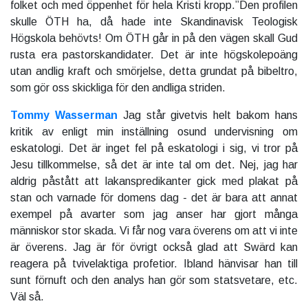
folket och med öppenhet för hela Kristi kropp.”Den profilen
skulle ÖTH ha, då hade inte Skandinavisk Teologisk
Högskola behövts! Om ÖTH går in på den vägen skall Gud
rusta era pastorskandidater. Det är inte högskolepoäng
utan andlig kraft och smörjelse, detta grundat på bibeltro,
som gör oss skickliga för den andliga striden.
Tommy Wasserman
Jag står givetvis helt bakom hans
kritik av enligt min inställning osund undervisning om
eskatologi. Det är inget fel på eskatologi i sig, vi tror på
Jesu tillkommelse, så det är inte tal om det. Nej, jag har
aldrig påstått att lakanspredikanter gick med plakat på
stan och varnade för domens dag - det är bara att annat
exempel på avarter som jag anser har gjort många
människor stor skada. Vi får nog vara överens om att vi inte
är överens. Jag är för övrigt också glad att Swärd kan
reagera på tvivelaktiga profetior. Ibland hänvisar han till
sunt förnuft och den analys han gör som statsvetare, etc.
Väl så.