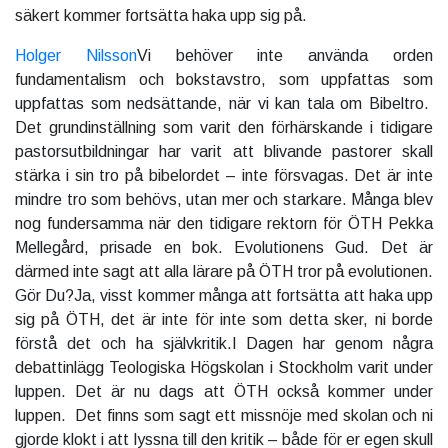
säkert kommer fortsätta haka upp sig på.
Holger Nilsson
Vi behöver inte använda orden
fundamentalism och bokstavstro, som uppfattas som
uppfattas som nedsättande, när vi kan tala om Bibeltro.
Det grundinställning som varit den förhärskande i tidigare
pastorsutbildningar har varit att blivande pastorer skall
stärka i sin tro på bibelordet – inte försvagas. Det är inte
mindre tro som behövs, utan mer och starkare. Många blev
nog fundersamma när den tidigare rektorn för ÖTH Pekka
Mellegård, prisade en bok. Evolutionens Gud. Det är
därmed inte sagt att alla lärare på ÖTH tror på evolutionen.
Gör Du?Ja, visst kommer många att fortsätta att haka upp
sig på ÖTH, det är inte för inte som detta sker, ni borde
förstå det och ha självkritik.I Dagen har genom några
debattinlägg Teologiska Högskolan i Stockholm varit under
luppen. Det är nu dags att ÖTH också kommer under
luppen. Det finns som sagt ett missnöje med skolan och ni
gjorde klokt i att lyssna till den kritik – både för er egen skull