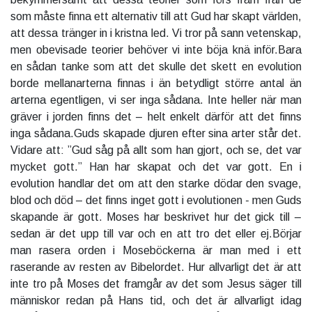
som måste finna ett alternativ till att Gud har skapt världen,
att dessa tränger in i kristna led. Vi tror på sann vetenskap,
men obevisade teorier behöver vi inte böja knä inför.Bara
en sådan tanke som att det skulle det skett en evolution
borde mellanarterna finnas i än betydligt större antal än
arterna egentligen, vi ser inga sådana. Inte heller när man
gräver i jorden finns det – helt enkelt därför att det finns
inga sådana.Guds skapade djuren efter sina arter står det.
Vidare att: ”Gud såg på allt som han gjort, och se, det var
mycket gott.” Han har skapat och det var gott. En i
evolution handlar det om att den starke dödar den svage,
blod och död – det finns inget gott i evolutionen - men Guds
skapande är gott. Moses har beskrivet hur det gick till –
sedan är det upp till var och en att tro det eller ej.
Börjar
man rasera orden i Moseböckerna är man med i ett
raserande av resten av Bibelordet. Hur allvarligt det är att
inte tro på Moses det framgår av det som Jesus säger till
människor redan på Hans tid, och det är allvarligt idag