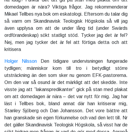
domedagen är nära? Viktiga frågor. Jag rekommenderar
Mikael Tellbes nya bok om eskatologi. Eftersom du talar dig
så varm om Skandinavisk Teologisk Högskola så vill jag
även upplysa om att de under lång tid (under Swärds
ordförandeskap) sökt statligt stöd. Tycker jag det är fel?
Nej, men jag tycker det är fel att förtiga detta och att
kritisera
Holger Nilsson
Den tidigare undervisningen fungerade
tydligen; människor kom till tro i betydligt större
utsträckning än den som sker nu genom EFK-pastorerna.
Om den var så osund är det märkligt att det skedde. Inte
visste jag att ”lakanspredikanter” gick på stan med plakat
om att domedagen är nära – det var nytt för mig. Jag har
läst i Tellbes bok, bland annat där han kritiserar mig,
Stanley Sjöberg och Dan Johansson. Det vore bättre att
han granskade sin egen förkunnelse och vad den lett till. Nr
det gäller Skandinavisk Teologisk Högskola, så visst har de
sökt bidrag men frågan är vad de gör med dessa. Apropå