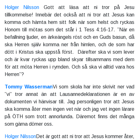
Holger Nilsson
Gott att läsa att ni tror på Jesu
tillkommelse! Innebär det också att ni tror att Jesus kan
komma och hämta hem sitt folk när som helst och ryckas
Honom till mötas som det står i 1 Tess 4:16-17. ”När en
befallning ljuder, en ärkeängels röst och en Guds basun, då
ska Herren själv komma ner från himlen, och de som har
dött i Kristus ska uppstå först. Därefter ska vi som lever
och är kvar ryckas upp bland skyar tillsammans med dem
för att möta Herren i rymden. Och så ska vi alltid vara hos
Herren”?
Tommy Wasserman
Vi som skola har inte skrivit ner vad
”vi” tror annat än att Lausannedeklarationen är en av
dokumenten vi hänvisar till. Jag personligen tror att Jesus
ska komma åter men ingen vet när och jag vet ingen lärare
på ÖTH som trott annorlunda. Däremot finns det många
som gärna dömer oss.
Holger Nilsson
Det är gott att ni tror att Jesus kommer åter,