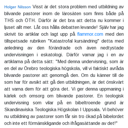
Visst är det stora problem med utbildning av
Holger Nilsson
blivande pastorer inom de lärosäten som finns både på
THS och ÖTH. Därför är det bra att detta nu kommer i
ljuset allt mer. Låt oss hålla debatten levande! Själv har jag
skrivit tio artiklar och lagt upp på
flammor.com
med den
tillspetsade rubriken "Katastrofal kursändring" detta med
anledning av den förändrade och även nedtystade
undervisningen i eskatologi. Därför varnar jag i en av
artiklarna på detta sätt: "Med denna undervisning, som är
en del av Örebro teologiska högskola, vill vi faktiskt avråda
blivande pastorer att genomgå den. Om du känner till de
som har för avsikt att gå den utbildningen, är det önskvärt
att varna dem för att göra det. Vi ger denna uppmaning i
kärlek och omsorg om blivande pastorer. En teologisk
undervisning som vilar på en bibeltroende grund är
Skandinaviska Teologiska Högskolan I Uppsala. Vi behöver
nu utbildning av pastorer som får sin tro ökad på bibelordet
och inte ett förmänskligande och ifrågasättande av det!"