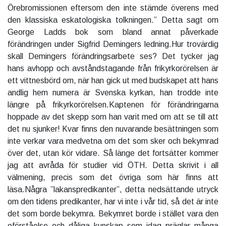
Örebromissionen eftersom den inte stämde överens med
den klassiska eskatologiska tolkningen.” Detta sagt om
George Ladds bok som bland annat påverkade
förändringen under Sigfrid Demingers ledning.Hur trovärdig
skall Demingers förändringsarbete ses? Det tycker jag
hans avhopp och avståndstagande från frikyrkorörelsen är
ett vittnesbörd om, när han gick ut med budskapet att hans
andlig hem numera är Svenska kyrkan, han trodde inte
längre på frikyrkorörelsen.Kaptenen för förändringarna
hoppade av det skepp som han varit med om att se till att
det nu sjunker! Kvar finns den nuvarande besättningen som
inte verkar vara medvetna om det som sker och bekymrad
över det, utan kör vidare. Så länge det fortsätter kommer
jag att avråda för studier vid ÖTH. Detta skrivit i all
välmening, precis som det övriga som här finns att
läsa.Några ”lakanspredikanter”, detta nedsättande utryck
om den tidens predikanter, har vi inte i vår tid, så det är inte
det som borde bekymra. Bekymret borde i stället vara den
oförståelse och dåliga kunskap som idag präglar många