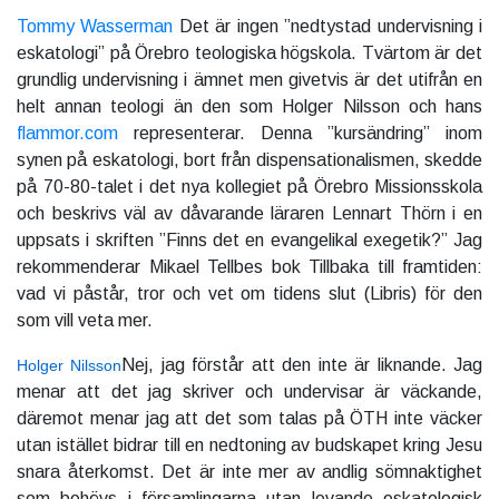
Tommy Wasserman
Det är ingen ”nedtystad undervisning i
eskatologi” på Örebro teologiska högskola. Tvärtom är det
grundlig undervisning i ämnet men givetvis är det utifrån en
helt annan teologi än den som Holger Nilsson och hans
flammor.com
representerar. Denna ”kursändring” inom
synen på eskatologi, bort från dispensationalismen, skedde
på 70-80-talet i det nya kollegiet på Örebro Missionsskola
och beskrivs väl av dåvarande läraren Lennart Thörn i en
uppsats i skriften ”Finns det en evangelikal exegetik?” Jag
rekommenderar Mikael Tellbes bok Tillbaka till framtiden:
vad vi påstår, tror och vet om tidens slut (Libris) för den
som vill veta mer.
Nej, jag förstår att den inte är liknande. Jag
Holger Nilsson
menar att det jag skriver och undervisar är väckande,
däremot menar jag att det som talas på ÖTH inte väcker
utan istället bidrar till en nedtoning av budskapet kring Jesu
snara återkomst. Det är inte mer av andlig sömnaktighet
som behövs i församlingarna utan levande eskatologisk